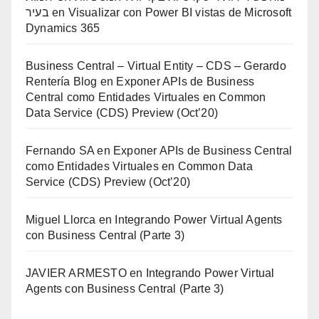
בעיר
en
Visualizar con Power BI vistas de Microsoft
Dynamics 365
Business Central – Virtual Entity – CDS – Gerardo
Rentería Blog
en
Exponer APIs de Business
Central como Entidades Virtuales en Common
Data Service (CDS) Preview (Oct’20)
Fernando SA
en
Exponer APIs de Business Central
como Entidades Virtuales en Common Data
Service (CDS) Preview (Oct’20)
Miguel Llorca
en
Integrando Power Virtual Agents
con Business Central (Parte 3)
JAVIER ARMESTO
en
Integrando Power Virtual
Agents con Business Central (Parte 3)