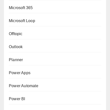
Microsoft 365
Microsoft Loop
Offtopic
Outlook
Planner
Power Apps
Power Automate
Power BI