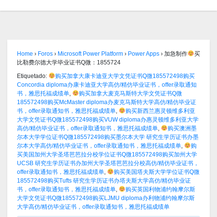
Home
›
Foros
›
Microsoft Power Platform
›
Power Apps
›
加急制作
买
比勒费尔德大学毕业证书Q微：1855724
Etiquetado:
购买加拿大康卡迪亚大学文凭证书Q微185572498购买
Concordia diploma办康卡迪亚大学高仿/精仿毕业证书，offer录取通知
书，雅思托福成绩单
,
购买加拿大麦克马斯特大学文凭证书Q微
185572498购买McMaster diploma办麦克马斯特大学高仿/精仿毕业证
书，offer录取通知书，雅思托福成绩单
,
购买新西兰惠灵顿维多利亚
大学文凭证书Q微185572498购买VUW diploma办惠灵顿维多利亚大学
高仿/精仿毕业证书，offer录取通知书，雅思托福成绩单
,
购买澳洲墨
尔本大学学位证书Q微185572498购买墨尔本大学 研究生学历证书办墨
尔本大学高仿/精仿毕业证书，offer录取通知书，雅思托福成绩单
,
购
买美国加州大学圣塔芭芭拉分校学位证书Q微185572498购买加州大学
UCSB 研究生学历证书办加州大学圣塔芭芭拉分校高仿/精仿毕业证书，
offer录取通知书，雅思托福成绩单
,
购买美国塔夫斯大学学位证书Q微
185572498购买Tufts 研究生学历证书办塔夫斯大学高仿/精仿毕业证
书，offer录取通知书，雅思托福成绩单
,
购买英国利物浦约翰摩尔斯
大学文凭证书Q微185572498购买LJMU diploma办利物浦约翰摩尔斯
大学高仿/精仿毕业证书，offer录取通知书，雅思托福成绩单