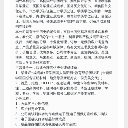
国外本科学位、高仿国外学历制作、购买国外学历、原版制作国
外毕业证、买国外毕业证成绩单、国外买文凭证书、精仿国外文
凭证书、代办学历认证第三方学历公证、学历学位证制作、学生
卡在读证明、办理毕业证成绩单、教育部学历学位认证、使馆认
证、归国人员证明、修改成绩单+信封申请学校、offer录取通知
书在读证明
本公司是有十年历史的老公司，支持当面交易及视频通话看样
本，看公司，微信QQ一对一服务，制度管理严格按照正规公司
执行，有明确的分级，专业化管理，订单一定做的客户满意为
止，产品质量及安全都可以保障。所有文凭证书及套餐明码标
价，价格合理，优惠多多。公司样本齐全，主营的英国、美国、
澳洲、加拿大、马来西亚、新加坡、新西兰、德国、法国等所有
主流大学文凭样本都有。
主营业务一，快速办理高仿毕业证成绩单：
1，毕业证+成绩单+留学回国人员证明+教育部学历认证（全套留
学回国必备证明材料，给父母及亲朋好友一份完美交代）;
2，雅思，托福，OFFER，在读证明，学生卡等留学相关材料。
注：上述高仿材料，随时都可以安排办理，毕业证成绩单，学
校，专业，学位，毕业时间都可以根据客户要求安排。
办理流程：
1，收集客户办理信息;
2，客户付定金下单;
3，公司确认到账转制作点做电子图;电子图做好发给客户确认;
5，电子图确认好转成品部做成品;
6，成品做好拍照或者视频确认再付余款;