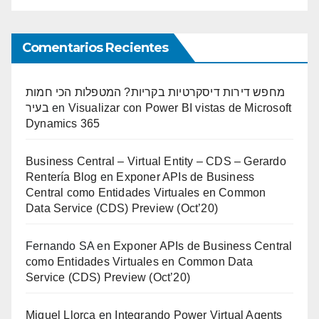
Comentarios Recientes
מחפש דירות דיסקרטיות בקריות? המטפלות הכי חמות
בעיר
en
Visualizar con Power BI vistas de Microsoft
Dynamics 365
Business Central – Virtual Entity – CDS – Gerardo
Rentería Blog
en
Exponer APIs de Business
Central como Entidades Virtuales en Common
Data Service (CDS) Preview (Oct’20)
Fernando SA
en
Exponer APIs de Business Central
como Entidades Virtuales en Common Data
Service (CDS) Preview (Oct’20)
Miguel Llorca
en
Integrando Power Virtual Agents