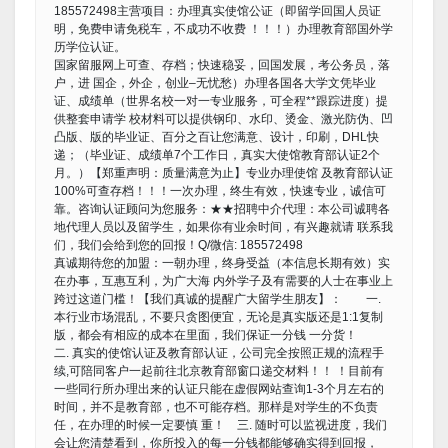
185572498主营项目：办理真实使馆公证（即留学回国人员证
明，免费申请免税车，不成功不收费 ！！！）办理教育部国外学
历学位认证。
国家留服网上可查、存档；快速稳妥，回国发展，考公务员，落
户，进 国企，外企，创业–无忧愁）办理各国各大学文凭毕业
证、成绩单（世界名校一对一专业服务，可全程**跟踪进度）提
供整套申请学 校材料可以提供钢印、水印、烫金、激光防伪、凹
凸版、版的毕业证、百分之百让您满意、设计，印刷，DHL快
递；（毕业证、成绩单7个工作日，真实大使馆教育部认证2个
月。）【郑重声明：质量满意为止】专业办理使馆 及教育部认证
100%可查存档！！！一次办理，终生有效，快速专业，诚信可
靠。咨询认证顾问为您服务：★★招聘中介代理：本公司诚聘各
地代理人员以及留学生，如果你有业余时间，有兴趣就请 联系我
们，我们会给到您的回报！Q/微信: 185572498
真诚期待您的加盟：一朝办理，终身受益（本信息长期有效）实
在办事，互惠互利，为广大海 内外学子及有需要的人士在事业上
跨过这道门槛！【我们真诚的提醒广大留学生朋友】： 一.
本行业市场混乱，不要只贪图便宜，无论是真实版还是1:1复制
版，都会有相应的成本在里面，我们保证一分钱 一分货！
二. 真实的使馆认证及教育部认证，公司完全按照正规的流程手
续,可陪同客户一起前往北京教育部窗口递交材料！！ ！目前有
一些同行所办理出来的认证只能在虚假网站查询1-3个月左右的
时间，并不是教育部，也不可能存档。那样是对学生的不负责
任，在办理的时候一定要慎 重！ 三. 随时可以监视进度，我们
会让您清楚看到，你所投入的每一分钱都能够确实得到回报，