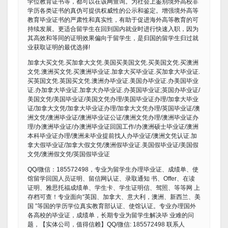
学位教育证书等，都可以在该网查询。为社会上鉴别境外高校非
学历各类证书的真伪可提供权威性的公示和鉴定。增强境外高等
教育毕业证书的严肃性和真实性，有助于促进海外高等教育的可
持续发展。更适合留学生在回到国内就业时进行快速入职，因为
其高效和等同的证明效果偏向于留学生，是归国的留学生归过就
业获取证明的最优选择!
加拿大买文凭.买加拿大文凭.美国买美国文凭.买美国文凭.买澳洲
文凭.澳洲买文凭.买澳洲毕业证.加拿大买毕业证.买加拿大毕业证.
买英国文凭.英国买文凭.澳洲办毕业证.美国办毕业证.办美国毕业
证.办加拿大毕业证.加拿大办毕业证.办英国毕业证;英国办毕业证/
美国文凭/美国毕业证/美国文凭办理/美国毕业证办理/加拿大毕业
证/加拿大文凭/加拿大毕业证办理/加拿大文凭办理/英国毕业证/澳
洲文凭/澳洲毕业证/澳洲毕业证公证/澳洲文凭办理/澳洲毕业证办
理/办澳洲毕业证/办澳洲毕业证回国工作/办澳洲硕士毕业证/澳洲
本科毕业证办理/澳洲未毕业提前找人办毕业证/澳洲文凭认证.加
拿大假毕业证/加拿大假文凭/澳洲假毕业证.美国假毕业证/美国假
文凭/澳洲假文凭/英国假毕业证
QQ/微信：185572498，专业为留学生办理毕业证、成绩单、使
馆留学回国人员证明、留信网认证、录取通知 书、Offer、在读
证明、雅思托福成绩单、学生卡、学生证明信、驾照、等等网 上
存档可查！专业面向“英国、加拿大、意大利，澳洲、新西兰、美
国 ”等国的学历学位真实教育部认证、使馆认证。专业办理国外
各高校的毕业证，成绩单，长期专业为留学生解决毕 业难的问
题，【实体公司，值得信赖】QQ/微信: 185572498 联系人