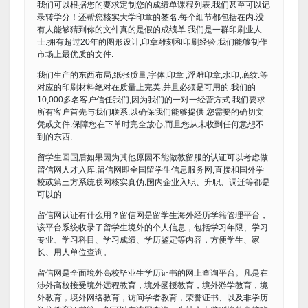
我们可以根据您的要求定制您的成绩单课程列表.我们甚至可以记
录转学分！还帮您核实大学印章的签名.每个细节都包括在内.没
有人能够猜到你的文件真的是假的成绩单.我们是一群印刷业人
士.拥有超过20年的图形设计,印章雕刻和印刷经验,我们能够制作
市场上最优质的文件.
我们生产的东西布局,纸张质量,字体,印章 ,浮雕印章,水印,底纹.等
对应的印刷材料绝对在质量上完美,并且必须是可用的.我们的
10,000多名客户信任我们,因为我们的一对一经营方式.我们要求
所有客户首先与我们联系,以确保我们能够提供 您需要的确切文
凭或文件.保障您在下单时完全放心,而且您从未收到任何意想不
到的东西.
留学生回国后如果因为其他原因不能做教留服的认证可以考虑做
留信网人才入库.留信网即全国留学生信息服务网,直接和国外学
校或第三方系统联网核实真伪,国内企业入职、升职、调迁等都是
可以的.
留信网认证有什么用？留信网是留学生海外经历学籍管理平台，
该平台系统收录了留学生境外的个人信息，包括学习年限、学习
专业、学习科目、学习成绩、学历鉴定等内容，方便学生、家
长、用人单位查询。
留信网是全面境外高校毕业生学历证书的网上查询平台。凡是在
涉外高校接受境外远程教育，境外函授教育，境外游学教育，境
外教育，境外网络教育，访问学者教育，荣誉证书、以及非学历