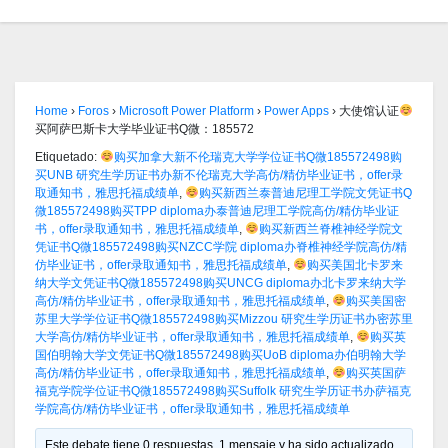
Home
›
Foros
›
Microsoft Power Platform
›
Power Apps
›
大使馆认证
买阿萨巴斯卡大学毕业证书Q微：185572
Etiquetado:
购买加拿大新不伦瑞克大学学位证书Q微185572498购
买UNB 研究生学历证书办新不伦瑞克大学高仿/精仿毕业证书，offer录
取通知书，雅思托福成绩单
,
购买新西兰泰普迪尼理工学院文凭证书Q
微185572498购买TPP diploma办泰普迪尼理工学院高仿/精仿毕业证
书，offer录取通知书，雅思托福成绩单
,
购买新西兰脊椎神经学院文
凭证书Q微185572498购买NZCC学院 diploma办脊椎神经学院高仿/精
仿毕业证书，offer录取通知书，雅思托福成绩单
,
购买美国北卡罗来
纳大学文凭证书Q微185572498购买UNCG diploma办北卡罗来纳大学
高仿/精仿毕业证书，offer录取通知书，雅思托福成绩单
,
购买美国密
苏里大学学位证书Q微185572498购买Mizzou 研究生学历证书办密苏里
大学高仿/精仿毕业证书，offer录取通知书，雅思托福成绩单
,
购买英
国伯明翰大学文凭证书Q微185572498购买UoB diploma办伯明翰大学
高仿/精仿毕业证书，offer录取通知书，雅思托福成绩单
,
购买英国萨
福克学院学位证书Q微185572498购买Suffolk 研究生学历证书办萨福克
学院高仿/精仿毕业证书，offer录取通知书，雅思托福成绩单
Este debate tiene 0 respuestas, 1 mensaje y ha sido actualizado