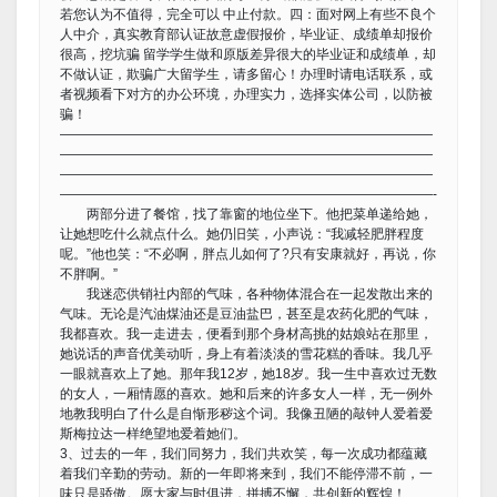
若您认为不值得，完全可以 中止付款。四：面对网上有些不良个
人中介，真实教育部认证故意虚假报价，毕业证、成绩单却报价
很高，挖坑骗 留学学生做和原版差异很大的毕业证和成绩单，却
不做认证，欺骗广大留学生，请多留心！办理时请电话联系，或
者视频看下对方的办公环境，办理实力，选择实体公司，以防被
骗！
————————————————————————————
————————————————————————————
————————————————————————————
————————————————————————————-
两部分进了餐馆，找了靠窗的地位坐下。他把菜单递给她，
让她想吃什么就点什么。她仍旧笑，小声说：“我减轻肥胖程度
呢。”他也笑：“不必啊，胖点儿如何了?只有安康就好，再说，你
不胖啊。”
我迷恋供销社内部的气味，各种物体混合在一起发散出来的
气味。无论是汽油煤油还是豆油盐巴，甚至是农药化肥的气味，
我都喜欢。我一走进去，便看到那个身材高挑的姑娘站在那里，
她说话的声音优美动听，身上有着淡淡的雪花糕的香味。我几乎
一眼就喜欢上了她。那年我12岁，她18岁。我一生中喜欢过无数
的女人，一厢情愿的喜欢。她和后来的许多女人一样，无一例外
地教我明白了什么是自惭形秽这个词。我像丑陋的敲钟人爱着爱
斯梅拉达一样绝望地爱着她们。
3、过去的一年，我们同努力，我们共欢笑，每一次成功都蕴藏
着我们辛勤的劳动。新的一年即将来到，我们不能停滞不前，一
味只是骄傲。愿大家与时俱进，拼搏不懈，共创新的辉煌！