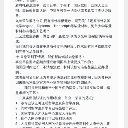
Offer、请假条、
雅思托福成绩单、语言证书、学生卡、国际驾照、回国人员证
明、高仿教育部认证、申请学校等一切高仿或者真实可查认证服
务。
九年留学服务公司,拥有海外样板无数，能完美1:1还原海外各国
大学degree、Diploma、Transcripts等毕业材料。海外大学毕业
材料都有哪些工艺呢？
工艺难度主要由：烫金.钢印.底纹.水印.防伪光标.热敏防伪等等组
成。
而且我们每天都在更新海外文凭的样板，以求所有同学都能享受
到完美的品质服务。
*如果您遇到下情况，我们都能竭诚为您服务：
事业单位要求必须办理或者回国马上就要找工作的；
因回国时间过长，不清楚流程、材料该如何准备甚至忘记办理
的；
或者面对父母的压力希望尽快拿到文凭和在校期间，因为各种原
因未能顺利拿到官方毕业证等等问题都可以您解决。
——–我们是挂科和未毕业同学们的福音，我们是实体公司，精
益求精的工艺！——-
一、真实留信认证的作用(私企，外企，荣誉的见证):
1：该专业认证可证明留学生真实留学身份。
2：同时对留学生所学专业等级给予评定。
3：国家专业人才认证中心颁发入库证书
4：这个入网证书并且可以归档到地方
5：凡是获得留信网入网的信息将会逐步更新到个人身份内，将