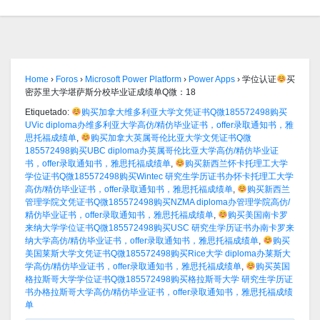
Home
›
Foros
›
Microsoft Power Platform
›
Power Apps
›
学位认证
买
密苏里大学堪萨斯分校毕业证成绩单Q微：18
Etiquetado:
购买加拿大维多利亚大学文凭证书Q微185572498购买
UVic diploma办维多利亚大学高仿/精仿毕业证书，offer录取通知书，雅
思托福成绩单
,
购买加拿大英属哥伦比亚大学文凭证书Q微
185572498购买UBC diploma办英属哥伦比亚大学高仿/精仿毕业证
书，offer录取通知书，雅思托福成绩单
,
购买新西兰怀卡托理工大学
学位证书Q微185572498购买Wintec 研究生学历证书办怀卡托理工大学
高仿/精仿毕业证书，offer录取通知书，雅思托福成绩单
,
购买新西兰
管理学院文凭证书Q微185572498购买NZMA diploma办管理学院高仿/
精仿毕业证书，offer录取通知书，雅思托福成绩单
,
购买美国南卡罗
来纳大学学位证书Q微185572498购买USC 研究生学历证书办南卡罗来
纳大学高仿/精仿毕业证书，offer录取通知书，雅思托福成绩单
,
购买
美国莱斯大学文凭证书Q微185572498购买Rice大学 diploma办莱斯大
学高仿/精仿毕业证书，offer录取通知书，雅思托福成绩单
,
购买英国
格拉斯哥大学学位证书Q微185572498购买格拉斯哥大学 研究生学历证
书办格拉斯哥大学高仿/精仿毕业证书，offer录取通知书，雅思托福成绩
单