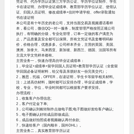
凭证书、代办学历认证第三方学历公证、学历学位证制作、学生
卡在读证明、办理毕业证成绩单、教育部学历学位认证、使馆认
证、归国人员证明、修改成绩单+信封申请学校、offer录取通知
书在读证明
本公司是有十年历史的老公司，支持当面交易及视频通话看样
本，看公司，微信QQ一对一服务，制度管理严格按照正规公司
执行，有明确的分级，专业化管理，订单一定做的客户满意为
止，产品质量及安全都可以保障。所有文凭证书及套餐明码标
价，价格合理，优惠多多。公司样本齐全，主营的英国、美国、
澳洲、加拿大、马来西亚、新加坡、新西兰、德国、法国等所有
主流大学文凭样本都有。
主营业务一，快速办理高仿毕业证成绩单：
1，毕业证+成绩单+留学回国人员证明+教育部学历认证（全套留
学回国必备证明材料，给父母及亲朋好友一份完美交代）;
2，雅思，托福，OFFER，在读证明，学生卡等留学相关材料。
注：上述高仿材料，随时都可以安排办理，毕业证成绩单，学
校，专业，学位，毕业时间都可以根据客户要求安排。
办理流程：
1，收集客户办理信息;
2，客户付定金下单;
3，公司确认到账转制作点做电子图;电子图做好发给客户确认;
5，电子图确认好转成品部做成品;
6，成品做好拍照或者视频确认再付余款;
7，快递给客户（国内顺丰，国外DHL）。
主营业务二，真实教育部学历认证