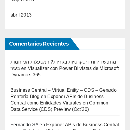
abril 2013
Comentarios Recientes
מחפש דירות דיסקרטיות בקריות? המטפלות הכי חמות
בעיר
en
Visualizar con Power BI vistas de Microsoft
Dynamics 365
Business Central – Virtual Entity – CDS – Gerardo
Rentería Blog
en
Exponer APIs de Business
Central como Entidades Virtuales en Common
Data Service (CDS) Preview (Oct’20)
Fernando SA
en
Exponer APIs de Business Central