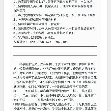
1，教育部学历学位认证，留服官网真实存档可查，永久存档。
2，留学回国人员证明（使馆认证），使馆网站真实存档可查。
办理流程
1，客户提供相关材料，确定客户办理信息，给出最佳操作方案;
2，补充毕业证成绩单等相关材料;
3，留服官网注册申请账号，付定金;
4，预约递交时间，公司人员陪同客户本人一起去留服递交材料;
5，等待结果，完成结果书留服直接邮寄给客户
6，客户确认收到结果，付余款。
客服微信：185572498 QQ：185572498
————————————————————————————
————————————————————————————
————————————————————————————
————————————————————————————-
出事的那场火，没有缘由，来势非常的凶猛，仿佛带着嫉
妒，带着憎恨而来的。作为厂长他没有逃避，作为男人他没有退
缩。他迎火而上，他要为厂子要为职工负责，他用他生命的最后
一丝力气推开了最后一名职工。头脑还有的记忆只有即使自己死
了也不能大家受伤。不知自己是怎样倒下的，身上血肉模糊没有
感觉疼痛。他想他可能死了，一刹的感觉是妻子可爱的笑
容。 他的醒来，就和电视里看到的情节一样，一排字幕打
出，一年后，刷的一下，故事中的男人女人焕然一新，生活有了
新的开端。 可是故事可以美化，他不能。
咕噜咕噜茶壶响着，拿出祁红倒入泡壶等水开。十足犹如什么也
没爆发过，屋里间外静寂静。学茶妹小批水注入茶壶，荡几荡倒