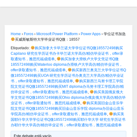
Home
›
Foros
›
Microsoft Power Platform
›
Power Apps
›
学位证书加急
买威斯敏斯特大学毕业证书Q微：18557
Etiquetado:
购买加拿大卡毕兰诺大学学位证书Q微185572498购买
Capilano 研究生学历证书办卡毕兰诺大学高仿/精仿毕业证书，offer录
取通知书，雅思托福成绩单
,
购买加拿大滑铁卢大学文凭证书Q微
185572498购买Waterloo diploma办滑铁卢大学高仿/精仿毕业证书，
offer录取通知书，雅思托福成绩单
,
购买新西兰奥克兰大学学位证书Q
微185572498购买UOA 研究生学历证书办奥克兰大学高仿/精仿毕业证
书，offer录取通知书，雅思托福成绩单
,
购买新西兰马努卡理工学院
院文凭证书Q微185572498购买MIT diploma办马努卡理工学院高仿/精
仿毕业证书，offer录取通知书，雅思托福成绩单
,
购买美国俄亥俄大
学文凭证书Q微185572498购买Ohio diploma办俄亥俄大学高仿/精仿毕
业证书，offer录取通知书，雅思托福成绩单
,
购买美国旧金山音乐学
院文凭证书Q微185572498购买旧金山音乐学院 diploma办旧金山音乐
学院高仿/精仿毕业证书，offer录取通知书，雅思托福成绩单
,
购买美
国耶什华大学学位证书Q微185572498购买耶什华大学 研究生学历证书
办耶什华大学高仿/精仿毕业证书，offer录取通知书，雅思托福成绩单
Este debate está vacío.