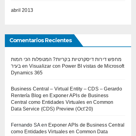
abril 2013
Comentarios Recientes
מחפש דירות דיסקרטיות בקריות? המטפלות הכי חמות
בעיר
en
Visualizar con Power BI vistas de Microsoft
Dynamics 365
Business Central – Virtual Entity – CDS – Gerardo
Rentería Blog
en
Exponer APIs de Business
Central como Entidades Virtuales en Common
Data Service (CDS) Preview (Oct’20)
Fernando SA
en
Exponer APIs de Business Central
como Entidades Virtuales en Common Data