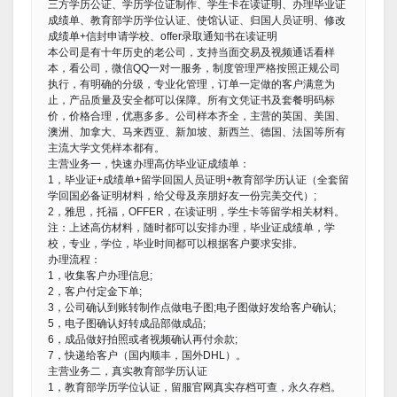
三方学历公证、学历学位证制作、学生卡在读证明、办理毕业证
成绩单、教育部学历学位认证、使馆认证、归国人员证明、修改
成绩单+信封申请学校、offer录取通知书在读证明
本公司是有十年历史的老公司，支持当面交易及视频通话看样
本，看公司，微信QQ一对一服务，制度管理严格按照正规公司
执行，有明确的分级，专业化管理，订单一定做的客户满意为
止，产品质量及安全都可以保障。所有文凭证书及套餐明码标
价，价格合理，优惠多多。公司样本齐全，主营的英国、美国、
澳洲、加拿大、马来西亚、新加坡、新西兰、德国、法国等所有
主流大学文凭样本都有。
主营业务一，快速办理高仿毕业证成绩单：
1，毕业证+成绩单+留学回国人员证明+教育部学历认证（全套留
学回国必备证明材料，给父母及亲朋好友一份完美交代）;
2，雅思，托福，OFFER，在读证明，学生卡等留学相关材料。
注：上述高仿材料，随时都可以安排办理，毕业证成绩单，学
校，专业，学位，毕业时间都可以根据客户要求安排。
办理流程：
1，收集客户办理信息;
2，客户付定金下单;
3，公司确认到账转制作点做电子图;电子图做好发给客户确认;
5，电子图确认好转成品部做成品;
6，成品做好拍照或者视频确认再付余款;
7，快递给客户（国内顺丰，国外DHL）。
主营业务二，真实教育部学历认证
1，教育部学历学位认证，留服官网真实存档可查，永久存档。