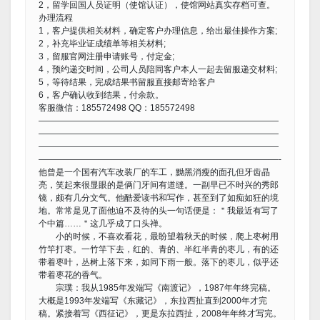
2，留学回国人员证明（使馆认证），使馆网站真实存档可查。
办理流程
1，客户提供相关材料，确定客户办理信息，给出最佳操作方案;
2，补充毕业证成绩单等相关材料;
3，留服官网注册申请账号，付定金;
4，预约递交时间，公司人员陪同客户本人一起去留服递交材料;
5，等待结果，完成结果书留服直接邮寄给客户
6，客户确认收到结果，付余款。
客服微信：185572498 QQ：185572498
————————————————————————————
————————————————————————————
————————————————————————————
————————————————————————————-
他曾是一个国有汽车改装厂的车工，黝黑消瘦的面孔但牙齿晶
亮，笑起来很显眼的是俩门牙间有道缝。一副早已不时兴的秀郎
镜，颇有几分文气。他酷爱读书和写作，甚至到了如痴如狂的境
地。常常是见了面他迫不及待的头一句话便是：＂我最近有写了
个中篇……＂这几乎成了口头禅。
小的时候，不喜欢看花，最盼望着秋天的时候，爬上枣树用
竹竿打枣。一竹竿下去，红的、青的、半红半青的枣儿，有的还
带着枣叶，丛树上落下来，如同下雨一般。落下的枣儿，似乎还
带着枣花的香气。
宗璞：我从1985年发端写《南渡记》，1987年年终完稿。
大概是1993年发端写《东藏记》，东拉西扯直到2000年才完
稿。紧接着写《西征记》，更是东拉西扯，2008年年终才写完。