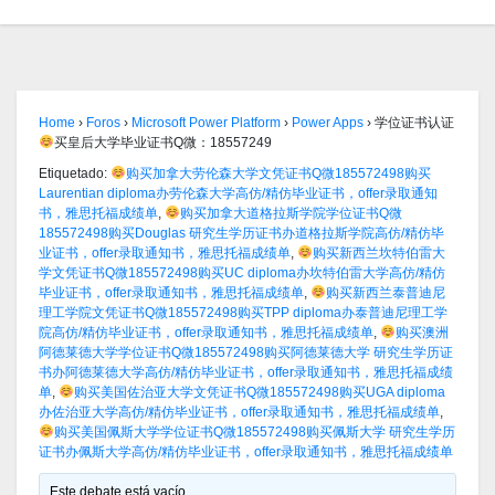
Home
›
Foros
›
Microsoft Power Platform
›
Power Apps
›
学位证书认证
买皇后大学毕业证书Q微：18557249
Etiquetado:
购买加拿大劳伦森大学文凭证书Q微185572498购买
Laurentian diploma办劳伦森大学高仿/精仿毕业证书，offer录取通知
书，雅思托福成绩单
,
购买加拿大道格拉斯学院学位证书Q微
185572498购买Douglas 研究生学历证书办道格拉斯学院高仿/精仿毕
业证书，offer录取通知书，雅思托福成绩单
,
购买新西兰坎特伯雷大
学文凭证书Q微185572498购买UC diploma办坎特伯雷大学高仿/精仿
毕业证书，offer录取通知书，雅思托福成绩单
,
购买新西兰泰普迪尼
理工学院文凭证书Q微185572498购买TPP diploma办泰普迪尼理工学
院高仿/精仿毕业证书，offer录取通知书，雅思托福成绩单
,
购买澳洲
阿德莱德大学学位证书Q微185572498购买阿德莱德大学 研究生学历证
书办阿德莱德大学高仿/精仿毕业证书，offer录取通知书，雅思托福成绩
单
,
购买美国佐治亚大学文凭证书Q微185572498购买UGA diploma
办佐治亚大学高仿/精仿毕业证书，offer录取通知书，雅思托福成绩单
,
购买美国佩斯大学学位证书Q微185572498购买佩斯大学 研究生学历
证书办佩斯大学高仿/精仿毕业证书，offer录取通知书，雅思托福成绩单
Este debate está vacío.