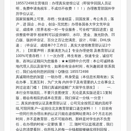
185572498主营项目：办理真实使馆公证（即留学回国人员证
明，免费申请免税车，不成功不收费 ！！！）办理教育部国外学
历学位认证。
国家留服网上可查、存档；快速稳妥，回国发展，考公务员，落
户，进 国企，外企，创业–无忧愁）办理各国各大学文凭毕业
证、成绩单（世界名校一对一专业服务，可全程**跟踪进度）提
供整套申请学 校材料可以提供钢印、水印、烫金、激光防伪、凹
凸版、版的毕业证、百分之百让您满意、设计，印刷，DHL快
递；（毕业证、成绩单7个工作日，真实大使馆教育部认证2个
月。）【郑重声明：质量满意为止】专业办理使馆 及教育部认证
100%可查存档！！！一次办理，终生有效，快速专业，诚信可
靠。咨询认证顾问为您服务：★★招聘中介代理：本公司诚聘各
地代理人员以及留学生，如果你有业余时间，有兴趣就请 联系我
们，我们会给到您的回报！Q/微信: 185572498
真诚期待您的加盟：一朝办理，终身受益（本信息长期有效）实
在办事，互惠互利，为广大海 内外学子及有需要的人士在事业上
跨过这道门槛！【我们真诚的提醒广大留学生朋友】： 一.
本行业市场混乱，不要只贪图便宜，无论是真实版还是1:1复制
版，都会有相应的成本在里面，我们保证一分钱 一分货！
二. 真实的使馆认证及教育部认证，公司完全按照正规的流程手
续,可陪同客户一起前往北京教育部窗口递交材料！！ ！目前有
一些同行所办理出来的认证只能在虚假网站查询1-3个月左右的
时间，并不是教育部，也不可能存档。那样是对学生的不负责
任，在办理的时候一定要慎 重！ 三. 随时可以监视进度，我们
会让您清楚看到，你所投入的每一分钱都能够确实得到回报，