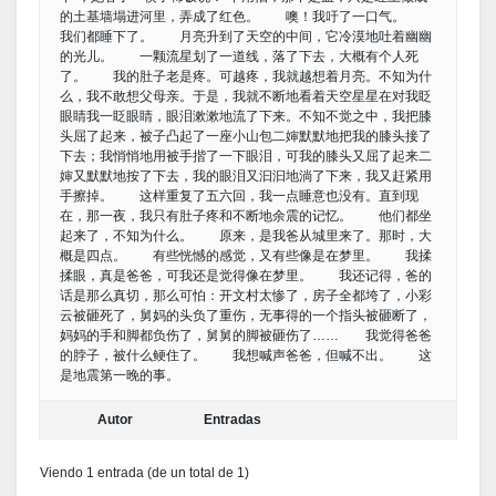
的土基墙塌进河里，弄成了红色。 噢！我吁了一口气。
我们都睡下了。 月亮升到了天空的中间，它冷漠地吐着幽幽
的光儿。 一颗流星划了一道线，落了下去，大概有个人死
了。 我的肚子老是疼。可越疼，我就越想着月亮。不知为什
么，我不敢想父母亲。于是，我就不断地看着天空星星在对我眨
眼睛我一眨眼睛，眼泪漱漱地流了下来。不知不觉之中，我把膝
头屈了起来，被子凸起了一座小山包二婶默默地把我的膝头接了
下去；我悄悄地用被手揩了一下眼泪，可我的膝头又屈了起来二
婶又默默地按了下去，我的眼泪又汩汩地淌了下来，我又赶紧用
手擦掉。 这样重复了五六回，我一点睡意也没有。直到现
在，那一夜，我只有肚子疼和不断地余震的记忆。 他们都坐
起来了，不知为什么。 原来，是我爸从城里来了。那时，大
概是四点。 有些恍憾的感觉，又有些像是在梦里。 我揉
揉眼，真是爸爸，可我还是觉得像在梦里。 我还记得，爸的
话是那么真切，那么可怕：开文村太惨了，房子全都垮了，小彩
云被砸死了，舅妈的头负了重伤，无事得的一个指头被砸断了，
妈妈的手和脚都负伤了，舅舅的脚被砸伤了…… 我觉得爸爸
的脖子，被什么鲠住了。 我想喊声爸爸，但喊不出。 这
是地震第一晚的事。
Autor
Entradas
Viendo 1 entrada (de un total de 1)