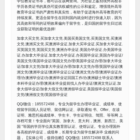
学位教育证书等，都可以在该网查询。为社会上鉴别境外高校非
学历各类证书的真伪可提供权威性的公示和鉴定。增强境外高等
教育毕业证书的严肃性和真实性，有助于促进海外高等教育的可
持续发展。更适合留学生在回到国内就业时进行快速入职，因为
其高效和等同的证明效果偏向于留学生，是归国的留学生归过就
业获取证明的最优选择!
加拿大买文凭.买加拿大文凭.美国买美国文凭.买美国文凭.买澳洲
文凭.澳洲买文凭.买澳洲毕业证.加拿大买毕业证.买加拿大毕业证.
买英国文凭.英国买文凭.澳洲办毕业证.美国办毕业证.办美国毕业
证.办加拿大毕业证.加拿大办毕业证.办英国毕业证;英国办毕业证/
美国文凭/美国毕业证/美国文凭办理/美国毕业证办理/加拿大毕业
证/加拿大文凭/加拿大毕业证办理/加拿大文凭办理/英国毕业证/澳
洲文凭/澳洲毕业证/澳洲毕业证公证/澳洲文凭办理/澳洲毕业证办
理/办澳洲毕业证/办澳洲毕业证回国工作/办澳洲硕士毕业证/澳洲
本科毕业证办理/澳洲未毕业提前找人办毕业证/澳洲文凭认证.加
拿大假毕业证/加拿大假文凭/澳洲假毕业证.美国假毕业证/美国假
文凭/澳洲假文凭/英国假毕业证
QQ/微信：185572498，专业为留学生办理毕业证、成绩单、使
馆留学回国人员证明、留信网认证、录取通知 书、Offer、在读
证明、雅思托福成绩单、学生卡、学生证明信、驾照、等等网 上
存档可查！专业面向“英国、加拿大、意大利，澳洲、新西兰、美
国 ”等国的学历学位真实教育部认证、使馆认证。专业办理国外
各高校的毕业证，成绩单，长期专业为留学生解决毕 业难的问
题，【实体公司，值得信赖】QQ/微信: 185572498 联系人