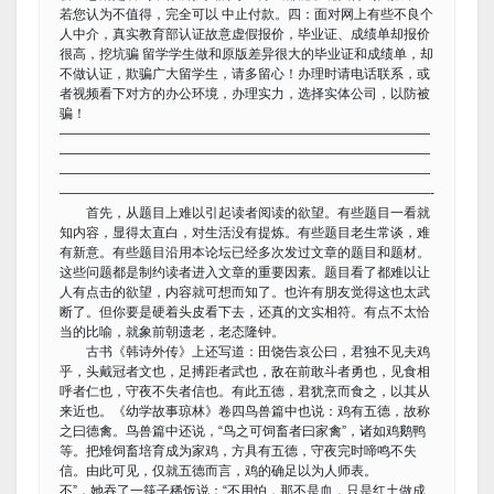
若您认为不值得，完全可以 中止付款。四：面对网上有些不良个
人中介，真实教育部认证故意虚假报价，毕业证、成绩单却报价
很高，挖坑骗 留学学生做和原版差异很大的毕业证和成绩单，却
不做认证，欺骗广大留学生，请多留心！办理时请电话联系，或
者视频看下对方的办公环境，办理实力，选择实体公司，以防被
骗！
————————————————————————————
————————————————————————————
————————————————————————————
————————————————————————————-
首先，从题目上难以引起读者阅读的欲望。有些题目一看就
知内容，显得太直白，对生活没有提炼。有些题目老生常谈，难
有新意。有些题目沿用本论坛已经多次发过文章的题目和题材。
这些问题都是制约读者进入文章的重要因素。题目看了都难以让
人有点击的欲望，内容就可想而知了。也许有朋友觉得这也太武
断了。但你要是硬着头皮看下去，还真的文实相符。有点不太恰
当的比喻，就象前朝遗老，老态隆钟。
古书《韩诗外传》上还写道：田饶告哀公曰，君独不见夫鸡
乎，头戴冠者文也，足搏距者武也，敌在前敢斗者勇也，见食相
呼者仁也，守夜不失者信也。有此五德，君犹烹而食之，以其从
来近也。《幼学故事琼林》卷四鸟兽篇中也说：鸡有五德，故称
之曰德禽。鸟兽篇中还说，“鸟之可饲畜者曰家禽”，诸如鸡鹅鸭
等。把雉饲畜培育成为家鸡，方具有五德，守夜完时啼鸣不失
信。由此可见，仅就五德而言，鸡的确足以为人师表。
不”，她吞了一筷子稀饭说：“不用怕，那不是血，只是红土做成