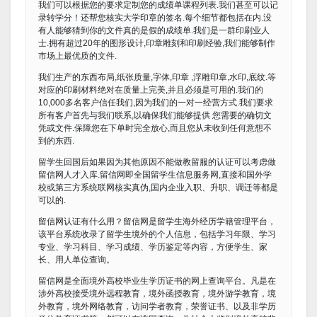
我们可以根据您的要求定制您的成绩单课程列表.我们甚至可以记
录转学分！还帮您核实大学印章的签名.每个细节都包括在内.没
有人能够猜到你的文件真的是假的成绩单.我们是一群印刷业人
士.拥有超过20年的图形设计,印章雕刻和印刷经验,我们能够制作
市场上最优质的文件.
我们生产的东西布局,纸张质量,字体,印章 ,浮雕印章,水印,底纹.等
对应的印刷材料绝对在质量上完美,并且必须是可用的.我们的
10,000多名客户信任我们,因为我们的一对一经营方式.我们要求
所有客户首先与我们联系,以确保我们能够提供 您需要的确切文
凭或文件.保障您在下单时完全放心,而且您从未收到任何意想不
到的东西.
留学生回国后如果因为其他原因不能做教留服的认证可以考虑做
留信网人才入库.留信网即全国留学生信息服务网,直接和国外学
校或第三方系统联网核实真伪,国内企业入职、升职、调迁等都是
可以的.
留信网认证有什么用？留信网是留学生海外经历学籍管理平台，
该平台系统收录了留学生境外的个人信息，包括学习年限、学习
专业、学习科目、学习成绩、学历鉴定等内容，方便学生、家
长、用人单位查询。
留信网是全面境外高校毕业生学历证书的网上查询平台。凡是在
涉外高校接受境外远程教育，境外函授教育，境外游学教育，境
外教育，境外网络教育，访问学者教育，荣誉证书、以及非学历