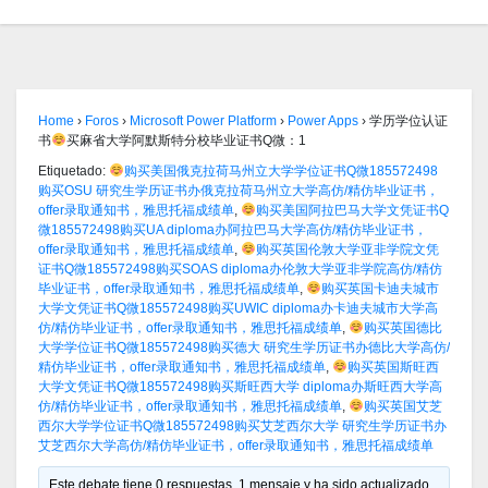
Home
›
Foros
›
Microsoft Power Platform
›
Power Apps
›
学历学位认证
书
买麻省大学阿默斯特分校毕业证书Q微：1
Etiquetado:
购买美国俄克拉荷马州立大学学位证书Q微185572498
购买OSU 研究生学历证书办俄克拉荷马州立大学高仿/精仿毕业证书，
offer录取通知书，雅思托福成绩单
,
购买美国阿拉巴马大学文凭证书Q
微185572498购买UA diploma办阿拉巴马大学高仿/精仿毕业证书，
offer录取通知书，雅思托福成绩单
,
购买英国伦敦大学亚非学院文凭
证书Q微185572498购买SOAS diploma办伦敦大学亚非学院高仿/精仿
毕业证书，offer录取通知书，雅思托福成绩单
,
购买英国卡迪夫城市
大学文凭证书Q微185572498购买UWIC diploma办卡迪夫城市大学高
仿/精仿毕业证书，offer录取通知书，雅思托福成绩单
,
购买英国德比
大学学位证书Q微185572498购买德大 研究生学历证书办德比大学高仿/
精仿毕业证书，offer录取通知书，雅思托福成绩单
,
购买英国斯旺西
大学文凭证书Q微185572498购买斯旺西大学 diploma办斯旺西大学高
仿/精仿毕业证书，offer录取通知书，雅思托福成绩单
,
购买英国艾芝
西尔大学学位证书Q微185572498购买艾芝西尔大学 研究生学历证书办
艾芝西尔大学高仿/精仿毕业证书，offer录取通知书，雅思托福成绩单
Este debate tiene 0 respuestas, 1 mensaje y ha sido actualizado