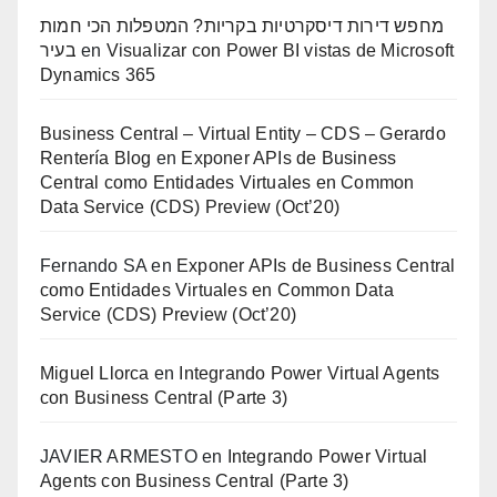
מחפש דירות דיסקרטיות בקריות? המטפלות הכי חמות
בעיר
en
Visualizar con Power BI vistas de Microsoft
Dynamics 365
Business Central – Virtual Entity – CDS – Gerardo
Rentería Blog
en
Exponer APIs de Business
Central como Entidades Virtuales en Common
Data Service (CDS) Preview (Oct’20)
Fernando SA
en
Exponer APIs de Business Central
como Entidades Virtuales en Common Data
Service (CDS) Preview (Oct’20)
Miguel Llorca
en
Integrando Power Virtual Agents
con Business Central (Parte 3)
JAVIER ARMESTO
en
Integrando Power Virtual
Agents con Business Central (Parte 3)