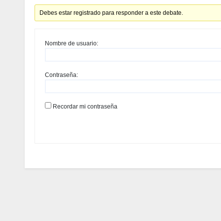
Debes estar registrado para responder a este debate.
Nombre de usuario:
Contraseña:
Recordar mi contraseña