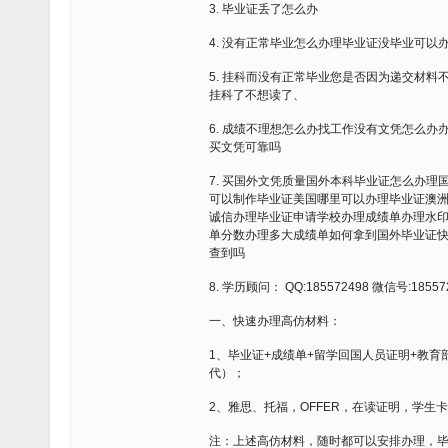
3. 毕业证丢了怎么办
4. 没有正常毕业怎么办理毕业证没毕业可以
5. 挂科而没有正常毕业您是否因为递交材
挂科了不想读了、
6. 成绩不理想怎么办找工作没有文凭怎么办
买文凭可靠吗
7. 买国外文凭质量国外本科毕业证怎么办
可以制作毕业证美国哪里可以办理毕业证澳
诚信办理毕业证申请学校办理成绩单办理水印
单分数办理多大成绩单如何拿到国外毕业证
查到吗
8. 学历顾问： QQ:185572498 微信号:18
一、快速办理高仿材料：
1、毕业证+成绩单+留学回国人员证明+教
代）；
2、雅思、托福，OFFER，在读证明，学
注：上述高仿材料，随时都可以安排办理，