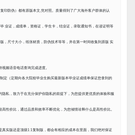
复印防伪）都有原版本文,凭对照。质量得到了广大海外客户群体的认
毕 业证，成绩单，资格证，学生卡，结业证，录取通知书，在读证明等
版，尺寸大小，纸张材质，防伪技术等等，并在第一时间收集到原版 实
支持视频语音电话查询完成进度。
尺寸制定（定期向各大院校毕业生购买最新版本毕业证成绩单保证您拿到的
您的隐私，致力于在充分保护你隐私的前提下，为您提供更优质的体验和服
持较高性价比，通过品质和效率不断优化，为您倾情诠释什么是高性价比。
是真实版还是顶级1:1复制版，都会有相应的成本在里面，我们绝对保证