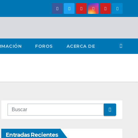
RMACIÓN
FOROS
ACERCA DE
Entradas Recientes