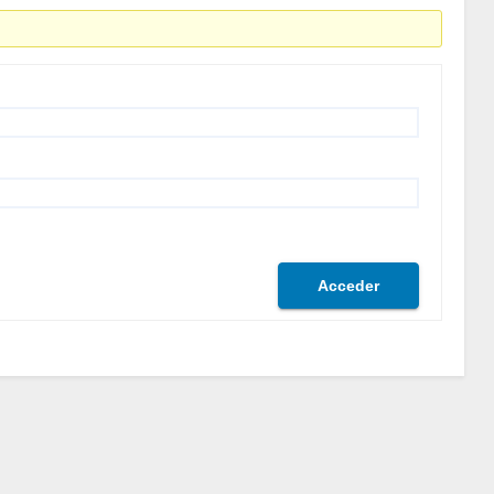
Acceder