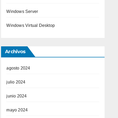
Windows Server
Windows Virtual Desktop
Archivos
agosto 2024
julio 2024
junio 2024
mayo 2024