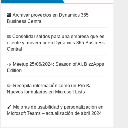
🗃️ Archivar proyectos en Dynamics 365
Business Central
⚖️ Consolidar saldos para una empresa que es
cliente y proveedor en Dynamics 365 Business
Central
📣 Meetup 25/06/2024: Season of AI, BizzApps
Edition
✏️ Recopila información como un Pro 📝
Nuevos formularios en Microsoft Lists
🖌️ Mejoras de usabilidad y personalización en
Microsoft Teams – actualización de abril 2024