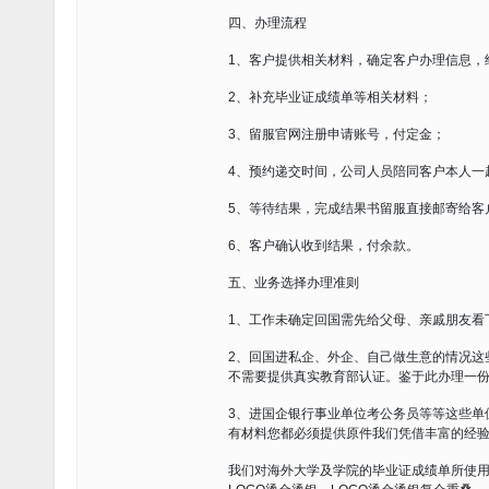
四、办理流程
1、客户提供相关材料，确定客户办理信息，
2、补充毕业证成绩单等相关材料；
3、留服官网注册申请账号，付定金；
4、预约递交时间，公司人员陪同客户本人一
5、等待结果，完成结果书留服直接邮寄给客
6、客户确认收到结果，付余款。
五、业务选择办理准则
1、工作未确定回国需先给父母、亲戚朋友看
2、回国进私企、外企、自己做生意的情况这
不需要提供真实教育部认证。鉴于此办理一
3、进国企银行事业单位考公务员等等这些单
有材料您都必须提供原件我们凭借丰富的经
我们对海外大学及学院的毕业证成绩单所使