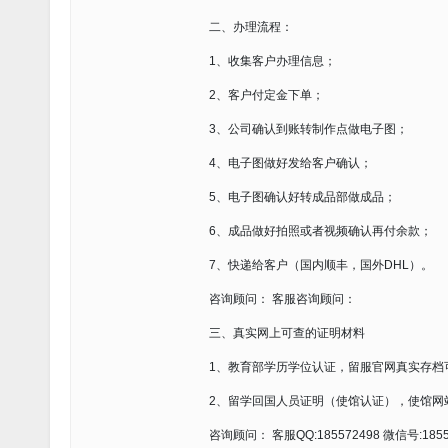
二、办理流程：
1、收集客户办理信息；
2、客户付定金下单；
3、公司确认到账转制作点做电子图；
4、电子图做好发给客户确认；
5、电子图确认好转成品部做成品；
6、成品做好拍照或者视频确认再付余款；
7、快递给客户（国内顺丰，国外DHL）。
咨询顾问： 客服咨询顾问：
三、真实网上可查的证明材料
1、教育部学历学位认证，留服官网真实存档
2、留学回国人员证明（使馆认证），使馆网
咨询顾问： 客服QQ:185572498 微信号:1855