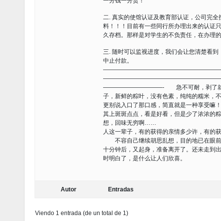
一分钱一分货！
二. 真实的使馆认证及教育部认证，公司完
料！！！目前有一些同行所办理出来的认证只
久存档。那样是对学生的不负责任，在办理
三. 随时可以监视进度，我们会让您清楚看
中止付款。
———————————————————
———————————————————
——————————- 急不可耐，剥了
子，新鲜的粽叶，没有色素，纯纯的糯米，
更别说入口了那口感，简直就是一种享受嘛
其上斑斑点点，看是好看，但是少了浓浓的
想，回味无穷啊……
人这一辈子，有的获得的亲情多少许，有的
不容自己继续胡思乱想，目的地已在眼前。
十分钟后，又起身，准备离开了。还未走到
时明白了，是什么让人们欣喜。
Autor
Entradas
Viendo 1 entrada (de un total de 1)