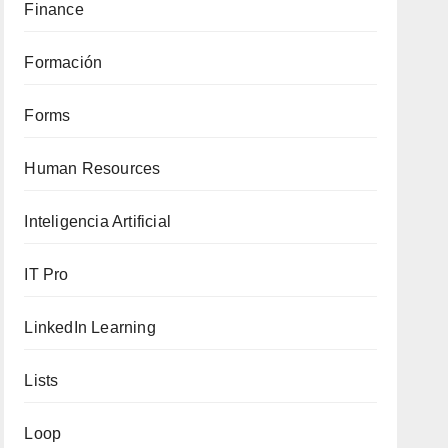
Finance
Formación
Forms
Human Resources
Inteligencia Artificial
IT Pro
LinkedIn Learning
Lists
Loop