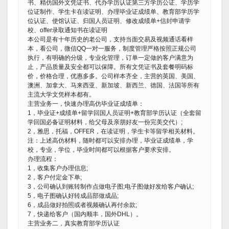
书、精仿国外文凭证书、代办学历认证第三方学历公证、学历学
位证制作、学生卡在读证明、办理毕业证成绩单、教育部学历学
位认证、使馆认证、归国人员证明、修改成绩单+信封申请学
校、offer录取通知书在读证明
本公司是有十年历史的老公司，支持当面交易及视频通话看样
本，看公司，微信QQ一对一服务，制度管理严格按照正规公司
执行，有明确的分级，专业化管理，订单一定做的客户满意为
止，产品质量及安全都可以保障。所有文凭证书及套餐明码标
价，价格合理，优惠多多。公司样本齐全，主营的英国、美国、
澳洲、加拿大、马来西亚、新加坡、新西兰、德国、法国等所有
主流大学文凭样本都有。
主营业务一，快速办理高仿毕业证成绩单：
1，毕业证+成绩单+留学回国人员证明+教育部学历认证（全套留
学回国必备证明材料，给父母及亲朋好友一份完美交代）;
2，雅思，托福，OFFER，在读证明，学生卡等留学相关材料。
注：上述高仿材料，随时都可以安排办理，毕业证成绩单，学
校，专业，学位，毕业时间都可以根据客户要求安排。
办理流程：
1，收集客户办理信息;
2，客户付定金下单;
3，公司确认到账转制作点做电子图;电子图做好发给客户确认;
5，电子图确认好转成品部做成品;
6，成品做好拍照或者视频确认再付余款;
7，快递给客户（国内顺丰，国外DHL）。
主营业务二，真实教育部学历认证