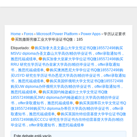
Home
›
Foros
›
Microsoft Power Platform
›
Power Apps
›
学历认证要求
买凯撒斯劳滕工业大学毕业证书Q微：185
Etiquetado:
购买加拿大圣文森山大学文凭证书Q微185572498购买
MSVU diploma办圣文森山大学高仿/精仿毕业证书，offer录取通知书，
雅思托福成绩单
,
购买加拿大皇家大学学位证书Q微185572498购买
RRU 研究生学历证书办皇家大学高仿/精仿毕业证书，offer录取通知
书，雅思托福成绩单
,
购买澳洲悉尼大学学位证书Q微185572498购
买USYD 研究生学历证书办悉尼大学高仿/精仿毕业证书，offer录取通知
书，雅思托福成绩单
,
购买美国怀俄明大学文凭证书Q微185572498
购买UW diploma办怀俄明大学高仿/精仿毕业证书，offer录取通知书，
雅思托福成绩单
,
购买美国约翰逊威尔士大学文凭证书Q微
185572498购买JWU diploma办约翰逊威尔士大学高仿/精仿毕业证
书，offer录取通知书，雅思托福成绩单
,
购买美国蒂芬大学文凭证书Q
微185572498购买TU diploma办蒂芬大学高仿/精仿毕业证书，offer录
取通知书，雅思托福成绩单
,
购买英国坎特伯雷基督大学学位证书Q微
185572498购买CCCU 研究生学历证书办坎特伯雷基督大学高仿/精仿
毕业证书，offer录取通知书，雅思托福成绩单
Este debate está vacío.