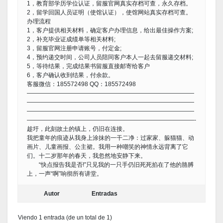
1，教育部学历学位认证，留服官网真实存档可查，永久存档。
2，留学回国人员证明（使馆认证），使馆网站真实存档可查。
办理流程
1，客户提供相关材料，确定客户办理信息，给出最佳操作方案;
2，补充毕业证成绩单等相关材料;
3，留服官网注册申请账号，付定金;
4，预约递交时间，公司人员陪同客户本人一起去留服递交材料;
5，等待结果，完成结果书留服直接邮寄给客户
6，客户确认收到结果，付余款。
客服微信：185572498 QQ：185572498
————————————————————————————
————————————————————————————
————————————————————————————
————————————————————————————-
趁圩，此刻故土的镇上，仍旧在连接。
我把童年的痕迹从我身上涂抹的一干二净：过家家、躲猫猫、动
画片、儿童画报、公主裙。我用一种嘲笑的神情永远背离了它
们。十二岁那年的春天，我忽然地安静下来。
“快点报告我是否!”只见我的一只手仍旧死死掐在了他的胳膊
上，一声“啊”响彻所有讲堂。
Autor
Entradas
Viendo 1 entrada (de un total de 1)