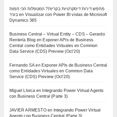
מחפש דירות דיסקרטיות בקריות? המטפלות הכי חמות
בעיר
en
Visualizar con Power BI vistas de Microsoft
Dynamics 365
Business Central – Virtual Entity – CDS – Gerardo
Rentería Blog
en
Exponer APIs de Business
Central como Entidades Virtuales en Common
Data Service (CDS) Preview (Oct’20)
Fernando SA
en
Exponer APIs de Business Central
como Entidades Virtuales en Common Data
Service (CDS) Preview (Oct’20)
Miguel Llorca
en
Integrando Power Virtual Agents
con Business Central (Parte 3)
JAVIER ARMESTO
en
Integrando Power Virtual
Agents con Business Central (Parte 3)