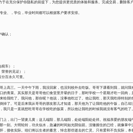
致力于在充分保护你隐私的前提下，为您提供更优质的体验和服务。完成交易，删除客
专业、，学位，毕业时间都可以根据客户要求安排。
户确认；
免税车）；
，荣誉的见证）；
百分百永久可查。
—————————————————————————————————————
哥上高三。一天中午下雨，我没回家，也没到校外去吃饭。哥哥下课看到我，就问我
口的青菜。其实那天是哥哥他们食堂里开晕的日子，那时学校一个星期才吃一回肉，
来给我吃了。我问他，那你呢？他说，没事他吃过了。他让我吃，那天我吃得特别的
倒掉了。可是后来我从哥哥的朋友那儿才知道，那天他为了让我吃他的午饭，自己却
，我只是一直就想吃哥哥在学校吃的饭菜，所以他让我吃的时候我就没有客气的吃了
门上，出门一望麦儿黄；这儿端阳，那儿端阳，处处端阳处处祥。祝福亲爱的朋友端
那一刻。大明轮转，功夫似水，急遽的时间如光阴似箭。没辙握住的已经，就像掌中
怀，接收实际。咱们将以生者的蓄意，悼念那些逝去的亡灵。只有爱和不负实际，本