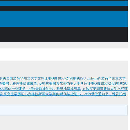
购买美国爱荷华州立大学文凭证书Q微185572498购买ISU diploma办爱荷华州立大学
r录取通知书，雅思托福成绩单
,
☺购买美国索尔兹伯里大学学位证书Q微185572498购买SU
学高仿/精仿毕业证书，offer录取通知书，雅思托福成绩单
,
☺购买英国伍斯特大学文凭证
大学 研究生学历证书办格拉斯哥大学高仿/精仿毕业证书，offer录取通知书，雅思托福