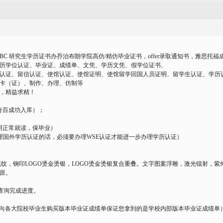
GBC 研究生学历证书办乔治布朗学院高仿/精仿毕业证书，offer录取通知书，雅思托福成
历学位认证、毕业证、成绩单、文凭、学历文凭、假学位证书、
认证、留信认证、使馆认证、使馆证明、使馆留学回国人员证明、留学生认证、学历
卡（证）、制作、办理、仿制等
，精益求精！
分百成功入库）；
用正常就读，保毕业）
理国外学历认证的话，必须要办理WSE认证才能进一步办理学历认证）
底纹，钢印LOGO烫金烫银，LOGO烫金烫银复合重叠。文字图案浮雕，激光镭射，
原。
查询完成进度。
定期向各大院校毕业生购买版本毕业证成绩单保证您拿到的是学校内部版本毕业证成绩单