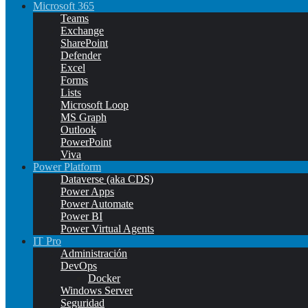
Microsoft 365
Teams
Exchange
SharePoint
Defender
Excel
Forms
Lists
Microsoft Loop
MS Graph
Outlook
PowerPoint
Viva
Power Platform
Dataverse (aka CDS)
Power Apps
Power Automate
Power BI
Power Virtual Agents
IT Pro
Administración
DevOps
Docker
Windows Server
Seguridad