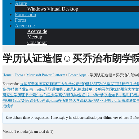
Azure
Windows Virtual Desktop
Formación
Foros
Acerca de
Acerca de
Meetup
Colaborar
学历认证造假☺买乔治布朗学院毕
Home
›
Foros
›
Microsoft Power Platform
›
Power Apps
›
学历认证造假☺买乔治布朗学院毕
Etiquetado:
☺购买美国德克萨斯理工大学学位证书Q微185572498购买TTU 研究
高仿/精仿毕业证书，offer录取通知书，雅思托福成绩单
,
☺购买美国犹他州立大学文凭证
研究生学历证书办索尔兹伯里大学高仿/精仿毕业证书，offer录取通知书，雅思托福
书Q微185572498购买UoW diploma办伍斯特大学高仿/精仿毕业证书，offer录取
成绩单
Este debate tiene 0 respuestas, 1 mensaje y ha sido actualizado por última vez el
hace 3 año
Viendo 1 entrada (de un total de 1)