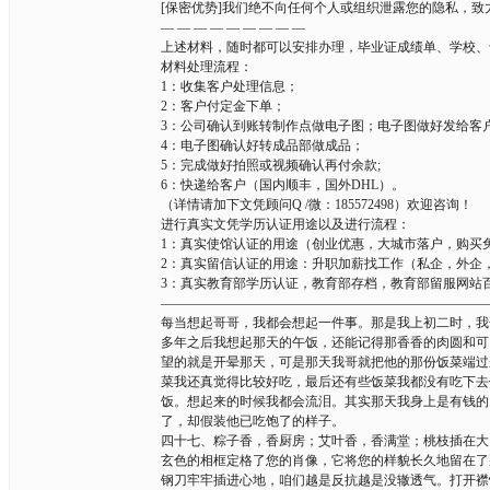
[保密优势]我们绝不向任何个人或组织泄露您的隐私，
— — — — — — — — —
上述材料，随时都可以安排办理，毕业证成绩单、学校、
材料处理流程：
1：收集客户处理信息；
2：客户付定金下单；
3：公司确认到账转制作点做电子图；电子图做好发给客
4：电子图确认好转成品部做成品；
5：完成做好拍照或视频确认再付余款;
6：快递给客户（国内顺丰，国外DHL）。
（详情请加下文凭顾问Q /微：185572498）欢迎咨询！
进行真实文凭学历认证用途以及进行流程：
1：真实使馆认证的用途（创业优惠，大城市落户，购买
2：真实留信认证的用途：升职加薪找工作（私企，外企
3：真实教育部学历认证，教育部存档，教育部留服网站
————————————————————————
每当想起哥哥，我都会想起一件事。那是我上初二时，我
多年之后我想起那天的午饭，还能记得那香香的肉圆和可
望的就是开晕那天，可是那天我哥就把他的那份饭菜端过
菜我还真觉得比较好吃，最后还有些饭菜我都没有吃下去
饭。想起来的时候我都会流泪。其实那天我身上是有钱的
了，却假装他已吃饱了的样子。
四十七、粽子香，香厨房；艾叶香，香满堂；桃枝插在大
玄色的相框定格了您的肖像，它将您的样貌长久地留在了
钢刀牢牢插进心地，咱们越是反抗越是没辙透气。打开襟