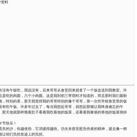
户资料
—————————————————————————————————————
有没有午饭吃，我说没有，后来哥哥从食堂回来就拿了一个饭盒送到我教室。许
且是吃的肉圆，六个小肉圆。这是我到初三寄宿时才知道的，而且那时我们最盼
饱，特别的香，那天我觉得我的哥哥特别的像个哥哥，第一次吃学校食堂里的饭
没有吃午饭。许多年过去了，每当我想起哥哥，就想起那顿让我终身难忘的午
。那天他就那样饿着肚子看着我吃着他的饭菜，还看着我奢侈的将他的饭菜倒掉
午节快乐！
流失的沙，你越使劲，它消逝得越快。功夫未曾安慰负伤者的精神，逝去像一柄
领让咱们负担发迹上的负担。