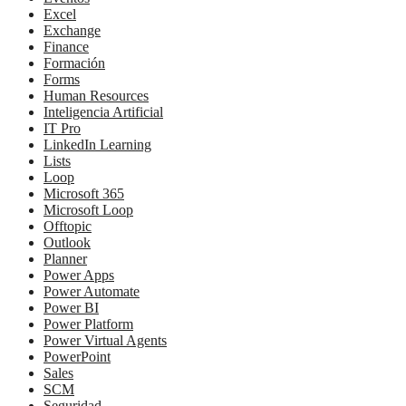
Excel
Exchange
Finance
Formación
Forms
Human Resources
Inteligencia Artificial
IT Pro
LinkedIn Learning
Lists
Loop
Microsoft 365
Microsoft Loop
Offtopic
Outlook
Planner
Power Apps
Power Automate
Power BI
Power Platform
Power Virtual Agents
PowerPoint
Sales
SCM
Seguridad