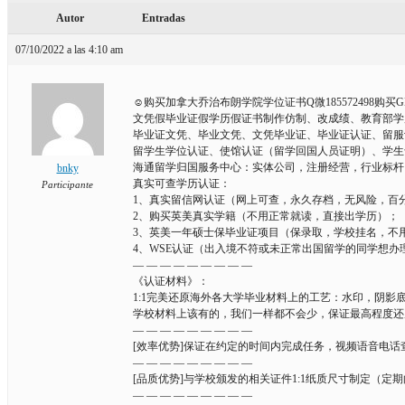
Autor
Entradas
07/10/2022 a las 4:10 am
☺购买加拿大乔治布朗学院学位证书Q微185572498购买
文凭假毕业证假学历假证书制作仿制、改成绩、教育部学
毕业证文凭、毕业文凭、文凭毕业证、毕业证认证、留服
留学生学位认证、使馆认证（留学回国人员证明）、学生
海通留学归国服务中心：实体公司，注册经营，行业标杆
bnky
真实可查学历认证：
Participante
1、真实留信网认证（网上可查，永久存档，无风险，百
2、购买英美真实学籍（不用正常就读，直接出学历）；
3、英美一年硕士保毕业证项目（保录取，学校挂名，不
4、WSE认证（出入境不符或未正常出国留学的同学想办
— — — — — — — — —
《认证材料》：
1:1完美还原海外各大学毕业材料上的工艺：水印，阴影
学校材料上该有的，我们一样都不会少，保证最高程度还
— — — — — — — — —
[效率优势]保证在约定的时间内完成任务，视频语音电话
— — — — — — — — —
[品质优势]与学校颁发的相关证件1:1纸质尺寸制定（
— — — — — — — — —