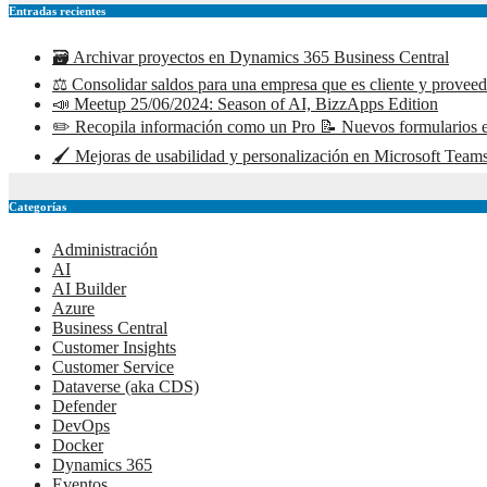
Entradas recientes
🗃️ Archivar proyectos en Dynamics 365 Business Central
⚖️ Consolidar saldos para una empresa que es cliente y prove
📣 Meetup 25/06/2024: Season of AI, BizzApps Edition
✏️ Recopila información como un Pro 📝 Nuevos formularios e
🖌️ Mejoras de usabilidad y personalización en Microsoft Teams
Categorías
Administración
AI
AI Builder
Azure
Business Central
Customer Insights
Customer Service
Dataverse (aka CDS)
Defender
DevOps
Docker
Dynamics 365
Eventos