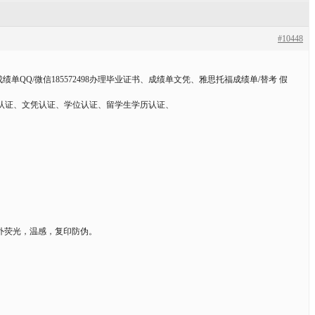
#10448
绩单QQ/微信185572498办理毕业证书、成绩单文凭、雅思托福成绩单/替考 假
认证、文凭认证、学位认证、留学生学历认证、
紫外荧光，温感，复印防伪。
）