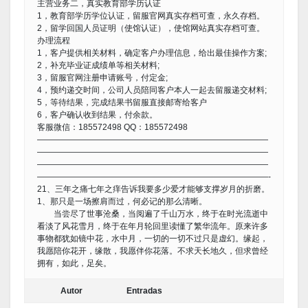
主营业务二，真实教育部学历认证
1，教育部学历学位认证，留服官网真实存档可查，永久存档。
2，留学回国人员证明（使馆认证），使馆网站真实存档可查。
办理流程
1，客户提供相关材料，确定客户办理信息，给出最佳操作方案;
2，补充毕业证成绩单等相关材料;
3，留服官网注册申请账号，付定金;
4，预约递交时间，公司人员陪同客户本人一起去留服递交材料;
5，等待结果，完成结果书留服直接邮寄给客户
6，客户确认收到结果，付余款。
客服微信：185572498 QQ：185572498
————————————————————————————
————————————————————————————
————————————————————————————
————————————————————————————-
21、三年之痛七年之痒告诉我要多少爱才能够支撑岁月的折磨。
1、那只是一场擦肩而过，何必记的那么清晰。
当尝尽了世事沧桑，当阅遍了千山万水，终于在时光流逝中
看淡了风花雪月，终于在年月轮回里读懂了繁华流年。原来许多
事物都犹如镜中花，水中月，一切的一切不过只是虚幻。缘起，
我愿陪你花开，缘散，我愿伴你花落。不求天长地久，但求曾经
拥有，如此，足矣。
Autor
Entradas