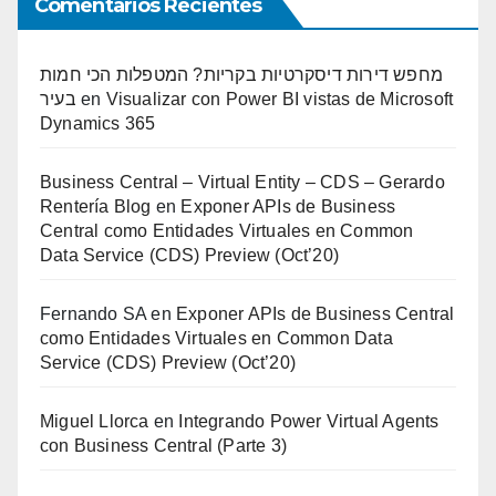
Comentarios Recientes
מחפש דירות דיסקרטיות בקריות? המטפלות הכי חמות
בעיר
en
Visualizar con Power BI vistas de Microsoft
Dynamics 365
Business Central – Virtual Entity – CDS – Gerardo
Rentería Blog
en
Exponer APIs de Business
Central como Entidades Virtuales en Common
Data Service (CDS) Preview (Oct’20)
Fernando SA
en
Exponer APIs de Business Central
como Entidades Virtuales en Common Data
Service (CDS) Preview (Oct’20)
Miguel Llorca
en
Integrando Power Virtual Agents
con Business Central (Parte 3)