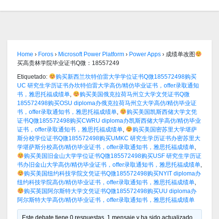
Home
›
Foros
›
Microsoft Power Platform
›
Power Apps
›
成绩单改图
买高贵林学院毕业证书Q微：18557249
Etiquetado:
购买新西兰坎特伯雷大学学位证书Q微185572498购买
UC 研究生学历证书办坎特伯雷大学高仿/精仿毕业证书，offer录取通知
书，雅思托福成绩单
,
购买美国俄克拉荷马州立大学文凭证书Q微
185572498购买OSU diploma办俄克拉荷马州立大学高仿/精仿毕业证
书，offer录取通知书，雅思托福成绩单
,
购买美国凯斯西储大学文凭
证书Q微185572498购买CWRU diploma办凯斯西储大学高仿/精仿毕业
证书，offer录取通知书，雅思托福成绩单
,
购买美国密苏里大学堪萨
斯分校学位证书Q微185572498购买UMKC 研究生学历证书办密苏里大
学堪萨斯分校高仿/精仿毕业证书，offer录取通知书，雅思托福成绩单
,
购买美国旧金山大学学位证书Q微185572498购买USF 研究生学历证
书办旧金山大学高仿/精仿毕业证书，offer录取通知书，雅思托福成绩单
,
购买美国纽约科技学院文凭证书Q微185572498购买NYIT diploma办
纽约科技学院高仿/精仿毕业证书，offer录取通知书，雅思托福成绩单
,
购买英国阿尔斯特大学文凭证书Q微185572498购买UU diploma办
阿尔斯特大学高仿/精仿毕业证书，offer录取通知书，雅思托福成绩单
Este debate tiene 0 respuestas, 1 mensaje y ha sido actualizado