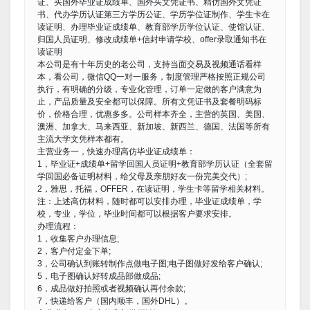
证、买国外毕业证成绩单、国外买文凭证书、精仿国外文凭证
书、代办学历认证第三方学历公证、学历学位证制作、学生卡在
读证明、办理毕业证成绩单、教育部学历学位认证、使馆认证、
归国人员证明、修改成绩单+信封申请学校、offer录取通知书在
读证明
本公司是有十年历史的老公司，支持当面交易及视频通话看样
本，看公司，微信QQ一对一服务，制度管理严格按照正规公司
执行，有明确的分级，专业化管理，订单一定做的客户满意为
止，产品质量及安全都可以保障。所有文凭证书及套餐明码标
价，价格合理，优惠多多。公司样本齐全，主营的英国、美国、
澳洲、加拿大、马来西亚、新加坡、新西兰、德国、法国等所有
主流大学文凭样本都有。
主营业务一，快速办理高仿毕业证成绩单：
1，毕业证+成绩单+留学回国人员证明+教育部学历认证（全套留
学回国必备证明材料，给父母及亲朋好友一份完美交代）;
2，雅思，托福，OFFER，在读证明，学生卡等留学相关材料。
注：上述高仿材料，随时都可以安排办理，毕业证成绩单，学
校，专业，学位，毕业时间都可以根据客户要求安排。
办理流程：
1，收集客户办理信息;
2，客户付定金下单;
3，公司确认到账转制作点做电子图;电子图做好发给客户确认;
5，电子图确认好转成品部做成品;
6，成品做好拍照或者视频确认再付余款;
7，快递给客户（国内顺丰，国外DHL）。