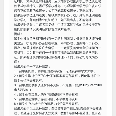
证时间，如果认证材料遗失，应该如何办理国外学历学位认证呢
如果成绩单遗失，需联系学校补办，办理学国外学历学位认证必
须有正式完整的成绩单，如无正式完整成绩单，不能办理。
如果所获学位证书遗失，需联系学校补办，或开具相关证明在该
学校学习，并顺利毕业的证明信，如不能出具，不能办理。
如果护照遗失，申请者需提供：申请者亲笔签名的无法提交留学
期间护照的情况说明新护照首页或户籍簿。
提醒：
留学生补办留学期间护照有一定的时间限制，根据留服认证的相
关规定，护照的补办必须在毕业一年内办理，逾期将不予补办。
再次，慎重提醒各位广大留学生，一定要妥善保管留学期间的一
切材料，因为其中任何一样都有可能关系到您回国后的学历认
证。如果有遗失的情况自己实在处理不了的，我公司可代为办
理！
如果您处于一下几种情况：
1：留学期间由于种种原因没有毕业，无法获得加拿大大学。
2：留学生取得学历的学校不被国家教育部认可，因此取得的学
历学位也不会被认可。
3：留学生提供的认证材料不真实，不完整（缺少Study Permit和
出入境Visa）
4：留学生在加拿大的学习居留时间不符合标准
5：留学生前置学历存在问题，不被教育部认可
6：留学生存在转学分的情况，转学分不被认可。
如果您处于以上几种情况，自己贸然去申请认证,您必然不会被通
过，甚至连递交材料都无法完成，教育部留服不会受理。更有甚