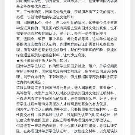
内证明留学身份、创办企业、大城市落户口、创业申请国内各类
基金等多项优惠政策。
三、工作未确定，回国需先给父母、亲戚朋友看下文凭的情况，
办理一份就读学校的毕业证文凭即可
四、回国进私企、外企、自己做生意的情况，这些单位是不查询
毕业证真伪的，而且国内没有渠道去查询国外文凭的真假，也不
需要提供真实教育部认证。鉴于此，办理一份毕业证即可
五、进国企，银行，事业单位，考公务员等等，这些单位是必需
要提供真实教育部认证的，办理教育部认证所需资料众多且烦
琐，所有材料您都必须提供原件，我们凭借丰富的经验，快捷的
绿色通道帮您快速整合材料，让您少走弯路。
★关于教育部学历认证的小知识：
国外学历学位认证，作为留学生回国后就业、落户、升学必须提
交的证明材料，国家虽然没有明文的规定，留学生回国后必须办
理，属于自愿行为，不强制要求。但是根据国家部委和国务院学
位办的相关规定：
留服认证是留学生回国报考公务员，进入国家机关、事业单位，
高等教育，大型外企等入职时必须提供的国外文凭的证明材料，
不仅关系着留学生回国后的就业，更是影响着落户、升学，甚至
留学生往后申请海外高层次人才科研启动基金的有力凭据。
国外学历学位认证的办理并不难，只要按照要求准备材料，一次
性提交材料，很容易通过认证，只是因为认证的时间比较长，所
以建议留学生回国后，就应立即着手办理国外学历学位认证。
但是也有一些马虎的童鞋，不小心将认证材料遗失，导致认证受
阻。在办理国外学历学位认证时，一次性提交材料，以免延误认