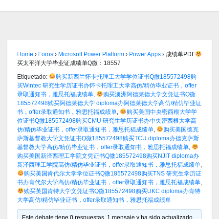
Home
›
Foros
›
Microsoft Power Platform
›
Power Apps
›
成绩单PDF
买太平洋大学毕业证成绩单Q微：18557
Etiquetado:
购买新西兰怀卡托理工大学学位证书Q微185572498购
买Wintec 研究生学历证书办怀卡托理工大学高仿/精仿毕业证书，offer
录取通知书，雅思托福成绩单
,
购买澳洲阿德莱德大学文凭证书Q微
185572498购买阿德莱德大学 diploma办阿德莱德大学高仿/精仿毕业证
书，offer录取通知书，雅思托福成绩单
,
购买美国中央密西根大学学
位证书Q微185572498购买CMU 研究生学历证书办中央密西根大学高
仿/精仿毕业证书，offer录取通知书，雅思托福成绩单
,
购买美国德克
萨斯基督教大学文凭证书Q微185572498购买TCU diploma办德克萨斯
基督教大学高仿/精仿毕业证书，offer录取通知书，雅思托福成绩单
,
购买美国新泽西理工学院文凭证书Q微185572498购买NJIT diploma办
新泽西理工学院高仿/精仿毕业证书，offer录取通知书，雅思托福成绩单
,
购买美国肯代尔大学学位证书Q微185572498购买TNS 研究生学历证
书办肯代尔大学高仿/精仿毕业证书，offer录取通知书，雅思托福成绩单
,
购买英国肯特大学文凭证书Q微185572498购买UKC diploma办肯特
大学高仿/精仿毕业证书，offer录取通知书，雅思托福成绩单
Este debate tiene 0 respuestas, 1 mensaje y ha sido actualizado