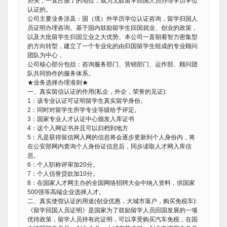
势头，一直占据了的地位，成为无数留学回国人员办理学历学位
认证的。
公司主要业务涉及：国（境）外学历学位认证咨询，留学归国人
员证明办理咨询。基于国内鼓励留学生回国就业、创业的政策，
以及大批留学生归国立业之大优势。本公司一直朝着智力密集型
的方向转型，建立了一个专业化的由归国留学生组成的专业顾问
团队为中心，
公司核心部分包括：咨询服务部门、营销部门、运作部、顾问团
队共同协作的服务体系。
★业务选择办理准则★
一、真实留信认证的作用(私企，外企，荣誉的见证):
1：该专业认证可证明留学生真实留学身份。
2：同时对留学生所学专业等级给予评定。
3：国家专业人才认证中心颁发入库证书
4：这个入网证书并且可以归档到地方
5：凡是获得留信网入网的信息将会逐步更新到个人身份内，将
在公安部网内查询个人身份证信息后，同步读取人才网入库信
息。
6：个人职称评审加20分。
7：个人信誉贷款加10分。
8：在国家人才网主办的全国网络招聘大会中纳入资料，供国家
500强等高端企业选择人才。
二、真实使馆认证的用途(创业优惠，大城市落户，购买免税车):
《留学回国人员证明》是国家为了鼓励留学人员回国发展的一项
优待政策，留学人员持有此证明，可以享受购买汽车免税，在国