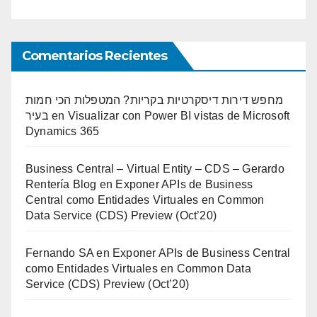
Comentarios Recientes
מחפש דירות דיסקרטיות בקריות? המטפלות הכי חמות
בעיר
en
Visualizar con Power BI vistas de Microsoft
Dynamics 365
Business Central – Virtual Entity – CDS – Gerardo
Rentería Blog
en
Exponer APIs de Business
Central como Entidades Virtuales en Common
Data Service (CDS) Preview (Oct’20)
Fernando SA
en
Exponer APIs de Business Central
como Entidades Virtuales en Common Data
Service (CDS) Preview (Oct’20)