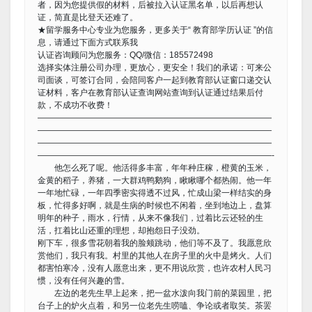
者，因为您提供假的材料，后被拉入认证黑名单，以后再想认
证，简直是比登天还难了。
★留学服务中心专业为您服务，更多关于“ 教育部学历认证 ”的信
息，请通过下面方式联系我
认证咨询顾问为您服务：QQ/微信：185572498
选择实体注册公司办理，更放心，更安全！我们的承诺：可来公
司面谈，可签订合同，会陪同客户一起到教育部认证窗口递交认
证材料，客户在教育部认证查询网站查询到认证通过结果后付
款，不成功不收费！
————————————————————————————
————————————————————————————
————————————————————————————
————————————————————————————-
他怎么死了呢。他活得多丰富，年年种庄稼，橙黄的玉米，
金黄的稻子，养猪，一大群鸡鸭鹅狗，瞅瞅哪个都热闹。他一年
一年地忙碌，一年四季密实得透不过风，忙成山梁一样结实的身
板，忙得多好啊，就是生病的时候也不闲着，坐到地边上，盘算
明年的种子，雨水，行情，从来不像我们，过着比云还轻的生
活，扛着比山还重的理想，却抱怨日子没劲。
刚下车，很多雪花朝着我的脸颊跳动，他们等不及了。我愿意欣
赏他们，我只有我。村里的其他人在房子里的火中是烤火。人们
都害怕寒冷，没有人愿意出来，更不用说欣赏，也许农村人民习
惯，没有任何兴趣的雪。
左边的老先生早上起来，把一盆水泼向我门前的菜园里，把
台子上的炉火点着，和另一位老先生唠嗑、争论或者取笑。茶罢