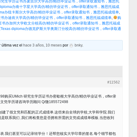
l 研究生学历证书办麦吉尔大学高仿/精仿毕业证书，offer录取通知书，雅思托
diploma办南十字星大学高仿/精仿毕业证书，offer录取通知书，雅思托福成
ploma办纽卡斯尔大学高仿/精仿毕业证书，offer录取通知书，雅思托福成绩单
,
学历证书办迪肯大学高仿/精仿毕业证书，offer录取通知书，雅思托福成绩单
,
购
历证书办加州大学欧文分校高仿/精仿毕业证书，offer录取通知书，雅思托福成
xas diploma办德克萨斯大学奥斯汀分校高仿/精仿毕业证书，offer录取通
 última vez el
hace 3 años, 10 meses
por
bnky
.
#11562
98购买UMich 研究生学历证书办密歇根大学高仿/精仿毕业证书，offer录
学历请咨询学历顾问 Q/微185572498
创建了假文凭和匹配的正式成绩单.这些来自全球的学校,大学和学院.我们
是联系我们 ,我们将检查您是否拥有所需的文凭或成绩单模板.当您收到
表.我们甚至可以记录转学分！还帮您核实大学印章的签名.每个细节都包