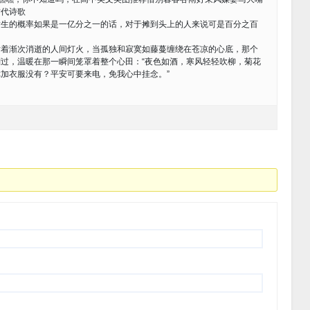
古代诗歌
发生的概率如果是一亿分之一的话，对于摊到头上的人来说可是百分之百
渐次消逝的人间灯火，当孤独和寂寞如藤蔓缠绕在苍凉的心底，那个
过，温暖在那一瞬间笼罩着整个心田：“夜色如酒，寒风轻轻吹柳，菊花
加衣服没有？平安可要来电，免我心中挂念。”