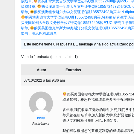
成绩单
,
购买加拿大麦吉尔大学学位证书Q微185572498购买McGil
福成绩单
,
购买澳洲南十字星大学文凭证书Q微185572498购买SCU 
绩单
,
购买澳洲纽卡斯尔大学文凭证书Q微185572498购买UoN di
购买澳洲迪肯大学学位证书Q微185572498购买Deakin 研究生
买美国加州大学欧文分校学位证书Q微185572498购买UCI 研究生学
绩单
,
购买美国德克萨斯大学奥斯汀分校文凭证书Q微185572498购买Te
知书，雅思托福成绩单
Este debate tiene 0 respuestas, 1 mensaje y ha sido actualizado por
Viendo 1 entrada (de un total de 1)
Autor
Entradas
07/10/2022 a las 9:36 am
购买美国密歇根大学学位证书Q微1855724
取通知书，雅思托福成绩单更多关于办理国外文凭
多年来,我们收集了无数的原件文凭,我们从中
每天都在新名单中加入新的大学,您所要做的就
bnky
确认文档模板可用时,可以下单定制.
Participante
我们可以根据您的要求定制您的成绩单课程列