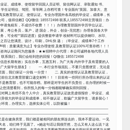
办理毕业证、成绩单、使馆留学回国人员证明、留信网认证、录取通知 书、
卡、学生证明信、驾照、等等网 上存档可查！专业面向“英国、加拿大、意
位真实教育部认证、使馆认证。专业办理国外各高校的毕业证，成绩单，长
得信赖】QQ/微信: 185572498 联系人185572498主营项目：办
申请免税车，不成功不收费 ！！！）办理教育部国外学历学位认证。
展，考公务员，落户，进 国企，外企，创业–无忧愁）办理各国各大学
务，可全程**跟踪进度）提供整套申请学 校材料可以提供钢印、水印、
之百让您满意、设计，印刷，DHL快 递；（毕业证、成绩单7个工作
声明：质量满意为止】专业办理使馆 及教育部认证100%可查存档！！！
。咨询认证顾问为您服务：★★招聘中介代理：本公司诚聘各地代理人员
我们，我们会给到您的回报！Q/微信: 185572498
信息长期有效）实在办事，互惠互利，为广大海 内外学子及有需要的人
广大留学生朋友】： 一. 本行业市场混乱，不要只贪图便宜，无论是
里面，我们保证一分钱 一分货！ 二. 真实的使馆认证及教育部认证，
起前往北京教育部窗口递交材料！！ ！目前有一些同行所办理出来的认证
并不是教育部，也不可能存档。那样是对学生的不负责任，在办理的时候一
们会让您清楚看到，你所投入的每一分钱都能够确实得到回报，
面对网上有些不良个人中介，真实教育部认证故意虚假报价，毕业证、成
差异很大的毕业证和成绩单，却不做认证，欺骗广大留学生，请多留心！
公环境，办理实力，选择实体公司，以防被骗！
————————————————————————————————
————————————————————————————————
兰是在健身房里，我们都是被相同的朋友撺连去的，我本不爱运动。一见
大名，咱们终于见面了。»她这句话让我很茫然，怎么又有人这么说？这
嘿嘿，你不知道吗，在高中美文美图推荐惜别暮春谷雨好采风媒婆马大嘴