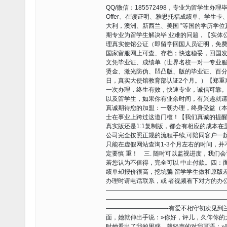
QQ/微信：185572498，专业为留学生
Offer、在读证明、雅思托福成绩单、学生
大利，澳洲、新西兰、美国 ”等国的学历学
期专业为留学生解决毕 业难的问题，【实体公司，值
理真实使馆公证（即留学回国人员证明，免费
国家留服网上可查、存档；快速稳妥，回国发
文凭毕业证、成绩单（世界名校一对一专业服
烫金、激光防伪、凹凸版、版的毕业证、百分
日，真实大使馆教育部认证2个月。）【郑重
一次办理，终生有效，快速专业，诚信可靠
以及留学生，如果你有业余时间，有兴趣就请 联系
真诚期待您的加盟：一朝办理，终身受益（本
士在事业上跨过这道门槛！【我们真诚的提醒
真实版还是1:1复制版，都会有相应的成本在
公司完全按照正规的流程手续,可陪同客户一
只能在虚假网站查询1-3个月左右的时间，
定要慎 重！ 三. 随时可以监视进度，我
若您认为不值得，完全可以 中止付款。四：
绩单却报价很高，挖坑骗 留学学生做和原版
办理时请电话联系，或 者视频看下对方的办
———————————————————
———————————————————
——————————-有爱不相守初次见到
面，她就伸出手说：»你好，评儿，久仰你的
时她看出了我的困惑，就轻声的对我耳语：»