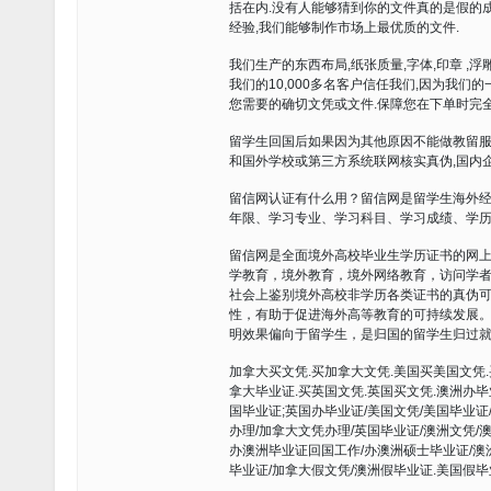
括在内.没有人能够猜到你的文件真的是假的成
经验,我们能够制作市场上最优质的文件.
我们生产的东西布局,纸张质量,字体,印章 ,
我们的10,000多名客户信任我们,因为我
您需要的确切文凭或文件.保障您在下单时完全
留学生回国后如果因为其他原因不能做教留服
和国外学校或第三方系统联网核实真伪,国内
留信网认证有什么用？留信网是留学生海外
年限、学习专业、学习科目、学习成绩、学
留信网是全面境外高校毕业生学历证书的网
学教育，境外教育，境外网络教育，访问学
社会上鉴别境外高校非学历各类证书的真伪
性，有助于促进海外高等教育的可持续发展
明效果偏向于留学生，是归国的留学生归过就
加拿大买文凭.买加拿大文凭.美国买美国文凭.
拿大毕业证.买英国文凭.英国买文凭.澳洲办毕
国毕业证;英国办毕业证/美国文凭/美国毕业证
办理/加拿大文凭办理/英国毕业证/澳洲文凭/
办澳洲毕业证回国工作/办澳洲硕士毕业证/澳
毕业证/加拿大假文凭/澳洲假毕业证.美国假毕