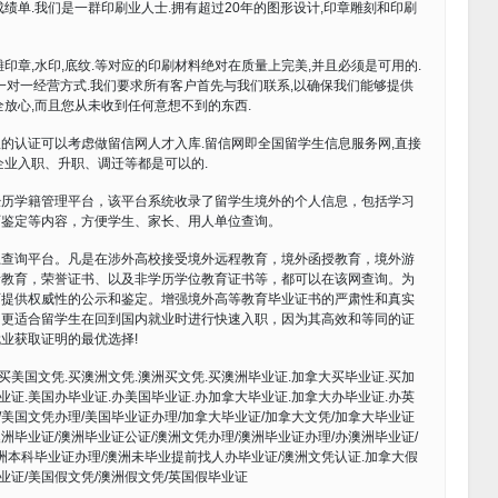
绩单.我们是一群印刷业人士.拥有超过20年的图形设计,印章雕刻和印刷
浮雕印章,水印,底纹.等对应的印刷材料绝对在质量上完美,并且必须是可用的.
们的一对一经营方式.我们要求所有客户首先与我们联系,以确保我们能够提供
放心,而且您从未收到任何意想不到的东西.
的认证可以考虑做留信网人才入库.留信网即全国留学生信息服务网,直接
企业入职、升职、调迁等都是可以的.
经历学籍管理平台，该平台系统收录了留学生境外的个人信息，包括学习
历鉴定等内容，方便学生、家长、用人单位查询。
上查询平台。凡是在涉外高校接受境外远程教育，境外函授教育，境外游
者教育，荣誉证书、以及非学历学位教育证书等，都可以在该网查询。为
可提供权威性的公示和鉴定。增强境外高等教育毕业证书的严肃性和真实
。更适合留学生在回到国内就业时进行快速入职，因为其高效和等同的证
业获取证明的最优选择!
买美国文凭.买澳洲文凭.澳洲买文凭.买澳洲毕业证.加拿大买毕业证.买加
业证.美国办毕业证.办美国毕业证.办加拿大毕业证.加拿大办毕业证.办英
/美国文凭办理/美国毕业证办理/加拿大毕业证/加拿大文凭/加拿大毕业证
澳洲毕业证/澳洲毕业证公证/澳洲文凭办理/澳洲毕业证办理/办澳洲毕业证/
洲本科毕业证办理/澳洲未毕业提前找人办毕业证/澳洲文凭认证.加拿大假
业证/美国假文凭/澳洲假文凭/英国假毕业证