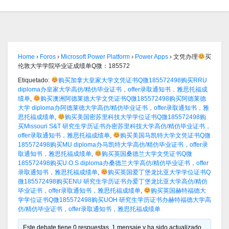
Home
›
Foros
›
Microsoft Power Platform
›
Power Apps
›
文凭办理
买
伦敦大学学院毕业证成绩单Q微：185572
Etiquetado:
购买加拿大皇家大学文凭证书Q微185572498购买RRU
diploma办皇家大学高仿/精仿毕业证书，offer录取通知书，雅思托福成
绩单
,
购买澳洲阿德莱德大学文凭证书Q微185572498购买阿德莱德
大学 diploma办阿德莱德大学高仿/精仿毕业证书，offer录取通知书，雅
思托福成绩单
,
购买美国密苏里科技大学学位证书Q微185572498购
买Missouri S&T 研究生学历证书办密苏里科技大学高仿/精仿毕业证书，
offer录取通知书，雅思托福成绩单
,
购买美国马凯特大学文凭证书Q微
185572498购买MU diploma办马凯特大学高仿/精仿毕业证书，offer录
取通知书，雅思托福成绩单
,
购买英国桑德兰大学文凭证书Q微
185572498购买U.O.S diploma办桑德兰大学高仿/精仿毕业证书，offer
录取通知书，雅思托福成绩单
,
购买英国爱丁堡龙比亚大学学位证书Q
微185572498购买ENU 研究生学历证书办爱丁堡龙比亚大学高仿/精仿
毕业证书，offer录取通知书，雅思托福成绩单
,
购买英国赫特福德大
学学位证书Q微185572498购买UOH 研究生学历证书办赫特福德大学高
仿/精仿毕业证书，offer录取通知书，雅思托福成绩单
Este debate tiene 0 respuestas, 1 mensaje y ha sido actualizado