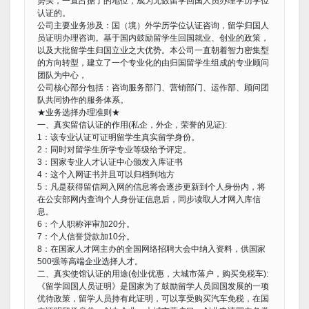
势头，一直占据了的地位，成为无数留学回国人员办理学历学位
认证的。
公司主要业务涉及：国（境）外学历学位认证咨询，留学归国人
员证明办理咨询。基于国内鼓励留学生回国就业、创业的政策，
以及大批留学生归国立业之大优势。本公司一直朝着智力密集型
的方向转型，建立了一个专业化的由归国留学生组成的专业顾问
团队为中心，
公司核心部分包括：咨询服务部门、营销部门、运作部、顾问团
队共同协作的服务体系。
★业务选择办理准则★
一、真实留信认证的作用(私企，外企，荣誉的见证):
1：该专业认证可证明留学生真实留学身份。
2：同时对留学生所学专业等级给予评定。
3：国家专业人才认证中心颁发入库证书
4：这个入网证书并且可以归档到地方
5：凡是获得留信网入网的信息将会逐步更新到个人身份内，将
在公安部网内查询个人身份证信息后，同步读取人才网入库信
息。
6：个人职称评审加20分。
7：个人信誉贷款加10分。
8：在国家人才网主办的全国网络招聘大会中纳入资料，供国家
500强等高端企业选择人才。
二、真实使馆认证的用途(创业优惠，大城市落户，购买免税车):
《留学回国人员证明》是国家为了鼓励留学人员回国发展的一项
优待政策，留学人员持有此证明，可以享受购买汽车免税，在国