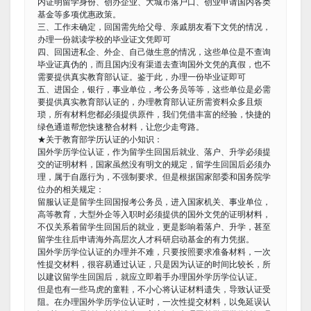
内证明留学身份、创办企业、大城市落户口、创业申请国内各类
基金等多项优惠政策。
三、工作未确定，回国需先给父母、亲戚朋友看下文凭的情况，
办理一份就读学校的毕业证文凭即可
四、回国进私企、外企、自己做生意的情况，这些单位是不查询
毕业证真伪的，而且国内没有渠道去查询国外文凭的真假，也不
需要提供真实教育部认证。鉴于此，办理一份毕业证即可
五、进国企，银行，事业单位，考公务员等等，这些单位是必需
要提供真实教育部认证的，办理教育部认证所需资料众多且烦
琐，所有材料您都必须提供原件，我们凭借丰富的经验，快捷的
绿色通道帮您快速整合材料，让您少走弯路。
★关于教育部学历认证的小知识：
国外学历学位认证，作为留学生回国后就业、落户、升学必须提
交的证明材料，国家虽然没有明文的规定，留学生回国后必须办
理，属于自愿行为，不强制要求。但是根据国家部委和国务院学
位办的相关规定：
留服认证是留学生回国报考公务员，进入国家机关、事业单位，
高等教育，大型外企等入职时必须提供的国外文凭的证明材料，
不仅关系着留学生回国后的就业，更是影响着落户、升学，甚至
留学生往后申请海外高层次人才科研启动基金的有力凭据。
国外学历学位认证的办理并不难，只要按照要求准备材料，一次
性提交材料，很容易通过认证，只是因为认证的时间比较长，所
以建议留学生回国后，就应立即着手办理国外学历学位认证。
但是也有一些马虎的童鞋，不小心将认证材料遗失，导致认证受
阻。在办理国外学历学位认证时，一次性提交材料，以免延误认