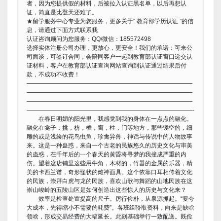
者，因为您提供假的材料，后被拉入认证黑名单，以后再想认
证，简直是比登天还难了。
★留学服务中心专业为您服务，更多关于“ 教育部学历认证 ”的信
息，请通过下面方式联系我
认证咨询顾问为您服务：QQ/微信：185572498
选择实体注册公司办理，更放心，更安全！我们的承诺：可来公
司面谈，可签订合同，会陪同客户一起到教育部认证窗口递交认
证材料，客户在教育部认证查询网站查询到认证通过结果后付
款，不成功不收费！
————————————————————————————
————————————————————————————
————————————————————————————
————————————————————————————-
在春日明媚的阳光里，我感觉到我的身体在一点点的融化。
融化在龛子，挑，枋，檐，窗，柱，门等地方，那些镂空的，细
雕的或是浅绘的花鸟虫鱼，珍禽异兽，神话与传说中的人物故事
来。这是一种蛊惑，来自一个古老的民族悠久的历史文化与审美
的蛊惑，在千年后的一个春天的黄昏将寻梦的我撞成严重的内
伤。望着这店铺里这些用牛角，木材的，竹器的金属的乐器，精
美的卡西兰谱，奇形怪状的傩神面具。这个依靠口耳相传着文化
的民族，崇拜白虎与龙的民族，喜欢山歌与舞蹈的山地民族在这
崇山峻岭的五陵山区是如何创造出这些惊人的历史与文化来？
效率是检查处置提高的尺子。厉行俭朴，从泉源抓起。“要夸
大成本，先得缩小不需要的耗费”。各班组聆取资料，向来是缺啥
领啥，形成交易经费的大幅延长。此刻基础举行一致配送。既俭