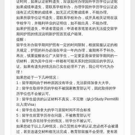
证时间，如果认证材料遗失，应该如何办理国外学历学位认证呢
如果成绩单遗失，需联系学校补办，办理学国外学历学位认证必
须有正式完整的成绩单，如无正式完整成绩单，不能办理。
如果所获学位证书遗失，需联系学校补办，或开具相关证明在该
学校学习，并顺利毕业的证明信，如不能出具，不能办理。
如果护照遗失，申请者需提供：申请者亲笔签名的无法提交留学
期间护照的情况说明新护照首页或户籍簿。
提醒：
留学生补办留学期间护照有一定的时间限制，根据留服认证的相
关规定，护照的补办必须在毕业一年内办理，逾期将不予补办。
再次，慎重提醒各位广大留学生，一定要妥善保管留学期间的一
切材料，因为其中任何一样都有可能关系到您回国后的学历认
证。如果有遗失的情况自己实在处理不了的，我公司可代为办
理！
如果您处于一下几种情况：
1：留学期间由于种种原因没有毕业，无法获得加拿大大学。
2：留学生取得学历的学校不被国家教育部认可，因此取得的学
历学位也不会被认可。
3：留学生提供的认证材料不真实，不完整（缺少Study Permit和
出入境Visa）
4：留学生在加拿大的学习居留时间不符合标准
5：留学生前置学历存在问题，不被教育部认可
6：留学生存在转学分的情况，转学分不被认可。
如果您处于以上几种情况，自己贸然去申请认证,您必然不会被通
过，甚至连递交材料都无法完成，教育部留服不会受理。更有甚