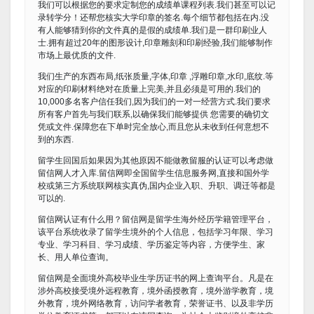
我们可以根据您的要求定制您的成绩单课程列表.我们甚至可以记
录转学分！还帮您核实大学印章的签名.每个细节都包括在内.没
有人能够猜到你的文件真的是假的成绩单.我们是一群印刷业人
士.拥有超过20年的图形设计,印章雕刻和印刷经验,我们能够制作
市场上最优质的文件.
我们生产的东西布局,纸张质量,字体,印章 ,浮雕印章,水印,底纹.等
对应的印刷材料绝对在质量上完美,并且必须是可用的.我们的
10,000多名客户信任我们,因为我们的一对一经营方式.我们要求
所有客户首先与我们联系,以确保我们能够提供 您需要的确切文
凭或文件.保障您在下单时完全放心,而且您从未收到任何意想不
到的东西.
留学生回国后如果因为其他原因不能做教留服的认证可以考虑做
留信网人才入库.留信网即全国留学生信息服务网,直接和国外学
校或第三方系统联网核实真伪,国内企业入职、升职、调迁等都是
可以的.
留信网认证有什么用？留信网是留学生海外经历学籍管理平台，
该平台系统收录了留学生境外的个人信息，包括学习年限、学习
专业、学习科目、学习成绩、学历鉴定等内容，方便学生、家
长、用人单位查询。
留信网是全面境外高校毕业生学历证书的网上查询平台。凡是在
涉外高校接受境外远程教育，境外函授教育，境外游学教育，境
外教育，境外网络教育，访问学者教育，荣誉证书、以及非学历