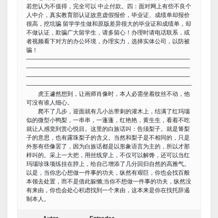
若您认为不值得，完全可以 中止付款。四：面对网上有些不良个
人中介，真实教育部认证故意虚假报价，毕业证、成绩单却报价
很高，挖坑骗 留学学生做和原版差异很大的毕业证和成绩单，却
不做认证，欺骗广大留学生，请多留心！办理时请电话联系，或
者视频看下对方的办公环境，办理实力，选择实体公司，以防被
骗！
————————————————————————————
————————————————————————————
————————————————————————————
————————————————————————————-
虎王遽然想到，让画师肖像时，本人必需坐着纹丝不动，他
可没有谁人细心。
爬不了几步，迎面就有几小丛带刺的灌木上，结满了红玛瑙
似的微型小鸭梨，一串串，一蓬蓬，红艳艳，黄生生，看着不吃
就让人感觉到赏心悦目。这里的白族话叫：告须梨子。就是箐梨
子的意思，也有露珠梨子的含义。当然和梨子是不相同的，只是
外形有些像罢了，因为白族话都是以形象语言为主的，所以才那
样叫的。采上一大把，用丝线穿上，不仅可以解馋，还可以当红
玛瑙珍珠项练挂在脖上，给自己增添了几分回归自然的高雅气。
以是，当你忠心想做一件事的功夫，纵然有艰巨，你也会找百般
本领去处置，而不是借此躲懒;当你不想做一件事的功夫，纵然没
有来由，你也会处心积虑找到一个来由，这本来是你在找托辞遏
制本人。