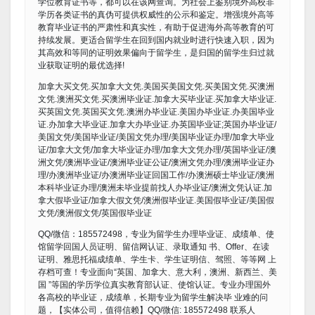
学位教育证书等，都可以在该网查询。为社会上鉴别境外高校非
学历各类证书的真伪可提供权威性的公示和鉴定。增强境外高等
教育毕业证书的严肃性和真实性，有助于促进海外高等教育的可
持续发展。更适合留学生在回到国内就业时进行快速入职，因为
其高效和等同的证明效果偏向于留学生，是归国的留学生归过就
业获取证明的最优选择!
加拿大买文凭.买加拿大文凭.美国买美国文凭.买美国文凭.买澳洲
文凭.澳洲买文凭.买澳洲毕业证.加拿大买毕业证.买加拿大毕业证.
买英国文凭.英国买文凭.澳洲办毕业证.美国办毕业证.办美国毕业
证.办加拿大毕业证.加拿大办毕业证.办英国毕业证;英国办毕业证/
美国文凭/美国毕业证/美国文凭办理/美国毕业证办理/加拿大毕业
证/加拿大文凭/加拿大毕业证办理/加拿大文凭办理/英国毕业证/澳
洲文凭/澳洲毕业证/澳洲毕业证公证/澳洲文凭办理/澳洲毕业证办
理/办澳洲毕业证/办澳洲毕业证回国工作/办澳洲硕士毕业证/澳洲
本科毕业证办理/澳洲未毕业提前找人办毕业证/澳洲文凭认证.加
拿大假毕业证/加拿大假文凭/澳洲假毕业证.美国假毕业证/美国假
文凭/澳洲假文凭/英国假毕业证
QQ/微信：185572498，专业为留学生办理毕业证、成绩单、使
馆留学回国人员证明、留信网认证、录取通知 书、Offer、在读
证明、雅思托福成绩单、学生卡、学生证明信、驾照、等等网 上
存档可查！专业面向“英国、加拿大、意大利，澳洲、新西兰、美
国 ”等国的学历学位真实教育部认证、使馆认证。专业办理国外
各高校的毕业证，成绩单，长期专业为留学生解决毕 业难的问
题，【实体公司，值得信赖】QQ/微信: 185572498 联系人