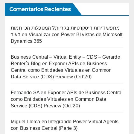
Comentarios Recientes
מחפש דירות דיסקרטיות בקריות? המטפלות הכי חמות
בעיר
en
Visualizar con Power BI vistas de Microsoft
Dynamics 365
Business Central – Virtual Entity – CDS – Gerardo
Rentería Blog
en
Exponer APIs de Business
Central como Entidades Virtuales en Common
Data Service (CDS) Preview (Oct’20)
Fernando SA
en
Exponer APIs de Business Central
como Entidades Virtuales en Common Data
Service (CDS) Preview (Oct’20)
Miguel Llorca
en
Integrando Power Virtual Agents
con Business Central (Parte 3)