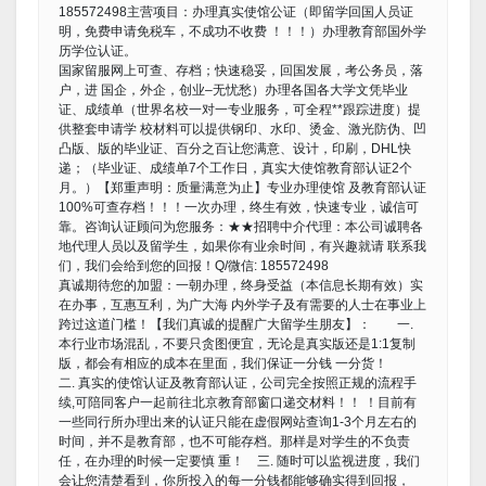
185572498主营项目：办理真实使馆公证（即留学回国人员证
明，免费申请免税车，不成功不收费 ！！！）办理教育部国外学
历学位认证。
国家留服网上可查、存档；快速稳妥，回国发展，考公务员，落
户，进 国企，外企，创业–无忧愁）办理各国各大学文凭毕业
证、成绩单（世界名校一对一专业服务，可全程**跟踪进度）提
供整套申请学 校材料可以提供钢印、水印、烫金、激光防伪、凹
凸版、版的毕业证、百分之百让您满意、设计，印刷，DHL快
递；（毕业证、成绩单7个工作日，真实大使馆教育部认证2个
月。）【郑重声明：质量满意为止】专业办理使馆 及教育部认证
100%可查存档！！！一次办理，终生有效，快速专业，诚信可
靠。咨询认证顾问为您服务：★★招聘中介代理：本公司诚聘各
地代理人员以及留学生，如果你有业余时间，有兴趣就请 联系我
们，我们会给到您的回报！Q/微信: 185572498
真诚期待您的加盟：一朝办理，终身受益（本信息长期有效）实
在办事，互惠互利，为广大海 内外学子及有需要的人士在事业上
跨过这道门槛！【我们真诚的提醒广大留学生朋友】： 一.
本行业市场混乱，不要只贪图便宜，无论是真实版还是1:1复制
版，都会有相应的成本在里面，我们保证一分钱 一分货！
二. 真实的使馆认证及教育部认证，公司完全按照正规的流程手
续,可陪同客户一起前往北京教育部窗口递交材料！！ ！目前有
一些同行所办理出来的认证只能在虚假网站查询1-3个月左右的
时间，并不是教育部，也不可能存档。那样是对学生的不负责
任，在办理的时候一定要慎 重！ 三. 随时可以监视进度，我们
会让您清楚看到，你所投入的每一分钱都能够确实得到回报，