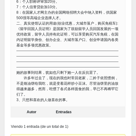
6：个人职称评审加20分。
7：个人信誉贷款加10分。
8：在国家人才网主办的全国网络招聘大会中纳入资料，供国家
500强等高端企业选择人才。
二、真实使馆认证的用途(创业优惠，大城市落户，购买免税车):
《留学回国人员证明》是国家为了鼓励留学人员回国发展的一项
优待政策，留学人员持有此证明，可以享受购买汽车免税，在国
内证明留学身份、创办企业、大城市落户口、创业申请国内各类
基金等多项优惠政策。
————————————————————————————
————————————————————————————
————————————————————————————
————————————————————————————-
她的故事到结果，犹如也只剩下她一人在反抗罢了。
许多年过去了，现在的我也时常回老家，二妗子依照惯例，
不是烙油饼给我吃，就是变着花样炒小豆沫。尽管油饼里的油放
得越来越多，然而，吃惯了各式各样面食的我，早已不再稀罕它
们了。
3、只想和喜欢的人做喜欢的事。
Autor
Entradas
Viendo 1 entrada (de un total de 1)