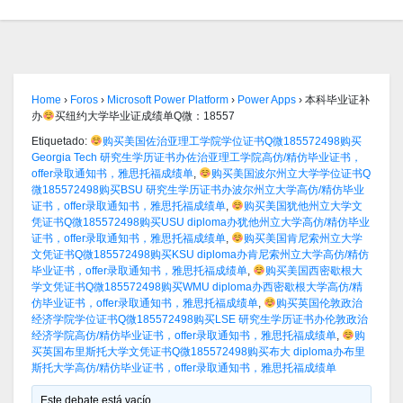
Home
›
Foros
›
Microsoft Power Platform
›
Power Apps
›
本科毕业证补
办
买纽约大学毕业证成绩单Q微：18557
Etiquetado:
购买美国佐治亚理工学院学位证书Q微185572498购买
Georgia Tech 研究生学历证书办佐治亚理工学院高仿/精仿毕业证书，
offer录取通知书，雅思托福成绩单
,
购买美国波尔州立大学学位证书Q
微185572498购买BSU 研究生学历证书办波尔州立大学高仿/精仿毕业
证书，offer录取通知书，雅思托福成绩单
,
购买美国犹他州立大学文
凭证书Q微185572498购买USU diploma办犹他州立大学高仿/精仿毕业
证书，offer录取通知书，雅思托福成绩单
,
购买美国肯尼索州立大学
文凭证书Q微185572498购买KSU diploma办肯尼索州立大学高仿/精仿
毕业证书，offer录取通知书，雅思托福成绩单
,
购买美国西密歇根大
学文凭证书Q微185572498购买WMU diploma办西密歇根大学高仿/精
仿毕业证书，offer录取通知书，雅思托福成绩单
,
购买英国伦敦政治
经济学院学位证书Q微185572498购买LSE 研究生学历证书办伦敦政治
经济学院高仿/精仿毕业证书，offer录取通知书，雅思托福成绩单
,
购
买英国布里斯托大学文凭证书Q微185572498购买布大 diploma办布里
斯托大学高仿/精仿毕业证书，offer录取通知书，雅思托福成绩单
Este debate está vacío.