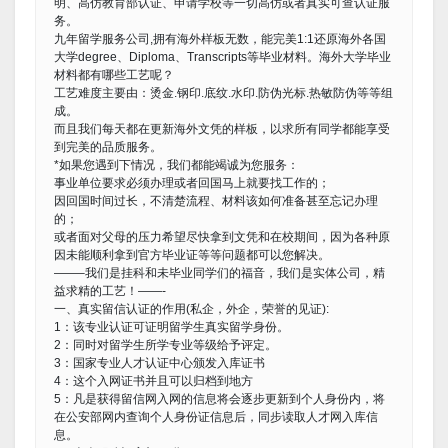
明、高仿教育部认证、申请学校等一切高仿或者真实可查认证服
务。
九年留学服务公司,拥有海外样板无数，能完美1:1还原海外各国
大学degree、Diploma、Transcripts等毕业材料。海外大学毕业
材料都有哪些工艺呢？
工艺难度主要由：烫金.钢印.底纹.水印.防伪光标.热敏防伪等等组
成。
而且我们每天都在更新海外文凭的样板，以求所有同学都能享受
到完美的品质服务。
*如果您遇到下情况，我们都能竭诚为您服务：
事业单位要求必须办理或者回国马上就要找工作的；
因回国时间过长，不清楚流程、材料该如何准备甚至忘记办理
的；
或者面对父母的压力希望尽快拿到文凭和在校期间，因为各种原
因未能顺利拿到官方毕业证等等问题都可以您解决。
——–我们是挂科和未毕业同学们的福音，我们是实体公司，精
益求精的工艺！——-
一、真实留信认证的作用(私企，外企，荣誉的见证):
1：该专业认证可证明留学生真实留学身份。
2：同时对留学生所学专业等级给予评定。
3：国家专业人才认证中心颁发入库证书
4：这个入网证书并且可以归档到地方
5：凡是获得留信网入网的信息将会逐步更新到个人身份内，将
在公安部网内查询个人身份证信息后，同步读取人才网入库信
息。