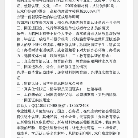
历的真实性和有效性进行判定的能力★毕业证、成绩单、学历认
证。使馆认证、文凭、offer、I20等全套材料，从防伪到印刷，
从水印到钢印烫金，高精仿度跟学校原版100%相同.
办理一份就读学校的毕业证成绩单即可
假如您计划在海内发展，那么办理海内教育部认证是必不可少的
三、回国进国企、银行等事业性单位或者考公务员的情况
敬告：面临网上有些不良个人中介，真实教育部认证故意虚假报
价，毕业证、成绩单却报价很高，挖坑骗留学学生做和原版差异
很大的毕业证和成绩单，却不做认证，欺骗泛博留学生，请多留
心！办理时请电话联系，或者视频看下对方的办公环境，办理实
力，选择实体公司，以防被骗！。二：教育部认证的用途：
三：真实教育部认证，教育部存档，教育部留服网站永久可查
二、回国进私企、外企、自己做生意的情况
办理一份毕业证成绩单，递交材料到教育部，办理真实教育部认
证
四：留信认证，留学生信息网站永久可查
二：真实使馆认证（留学职员回国证实），使馆存档
一、工作未确定，回国需先给父母、亲戚朋友看下文凭的情况
一：回国证实的用途：
联系人：QQ:185572498.微信：185572498
事业性用人单位如银行，国企，公务员，在您应聘时都会需要您
提供这个认证。其他私营、外企企业，无需提供！办理教育部认
证所需资料众多且啰嗦，所有材料您都必需提供原件，我们凭借
丰硕的经验，帮您快速整合材料，让您少走弯路。一：毕业证、
成绩单、学历认证等全套材料，从防伪到印刷，水印底纹到钢印