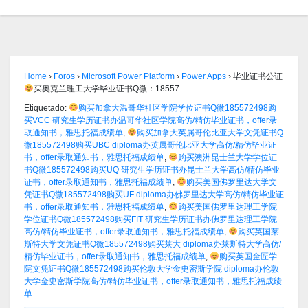
Home
›
Foros
›
Microsoft Power Platform
›
Power Apps
›
毕业证书公证
买奥克兰理工大学毕业证书Q微：18557
Etiquetado:
购买加拿大温哥华社区学院学位证书Q微185572498购
买VCC 研究生学历证书办温哥华社区学院高仿/精仿毕业证书，offer录
取通知书，雅思托福成绩单
,
购买加拿大英属哥伦比亚大学文凭证书Q
微185572498购买UBC diploma办英属哥伦比亚大学高仿/精仿毕业证
书，offer录取通知书，雅思托福成绩单
,
购买澳洲昆士兰大学学位证
书Q微185572498购买UQ 研究生学历证书办昆士兰大学高仿/精仿毕业
证书，offer录取通知书，雅思托福成绩单
,
购买美国佛罗里达大学文
凭证书Q微185572498购买UF diploma办佛罗里达大学高仿/精仿毕业证
书，offer录取通知书，雅思托福成绩单
,
购买美国佛罗里达理工学院
学位证书Q微185572498购买FIT 研究生学历证书办佛罗里达理工学院
高仿/精仿毕业证书，offer录取通知书，雅思托福成绩单
,
购买英国莱
斯特大学文凭证书Q微185572498购买莱大 diploma办莱斯特大学高仿/
精仿毕业证书，offer录取通知书，雅思托福成绩单
,
购买英国金匠学
院文凭证书Q微185572498购买伦敦大学金史密斯学院 diploma办伦敦
大学金史密斯学院高仿/精仿毕业证书，offer录取通知书，雅思托福成绩
单