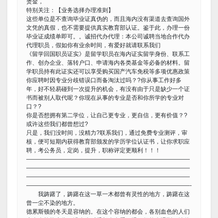
烫金，
特别关注：【业务选择办理准则】
这些单位是不查询毕业证真伪的，而且海内没有渠道去查询国外
文凭的真假，也不需要提供真实教育部认证。鉴于此，办理一份
毕业证成绩单即可。。诚招代办代理：本公司诚聘当地合作代办
代理职员，假如你有业余时间，有爱好就请联系我们
《留学回国职员证实》是留学职员在海内证实留学身份、联系工
作、创办企业、落转户口、申请海内各类基金等必备的材料。留
学职员持有此证实还可以享受购买国产汽车免税等多项优惠政策
你应聘时因专业分歧错误口而备淘汰过吗？?你从事工作好多
年，好不轻易碰到一次提升的机会，有没有由于只是缺少一个证
书而被别人取代呢？你现在从事的专业是否和你所学的专业对
口？?
你是否想拥有第二学位，让自己更专业，更自信，更有价值？?
或许这些我们都曾想过?
只是，我们没时间，没精力?联系我们，通过免费专业测评，审
核，便可短期内获得教育部颁发的学历学位认证书，让你求职应
聘，考公务员，定岗，提升，职称评定更顺利！！！
————————————————————————————
————————————————————————————
————————————————————————————
————————————————————————————-
我踌躇了，踌躇在这一草一木都曾有灵性的地方，踌躇在这
曾一尘不染的地方。
德累斯顿的冬天是容纳的。在这个容纳的都会，各别血色的人们