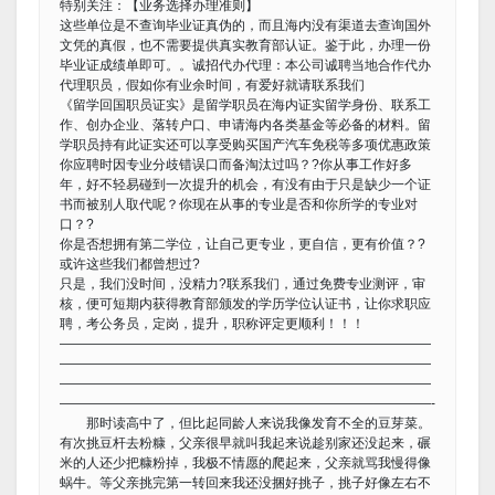
特别关注：【业务选择办理准则】
这些单位是不查询毕业证真伪的，而且海内没有渠道去查询国外
文凭的真假，也不需要提供真实教育部认证。鉴于此，办理一份
毕业证成绩单即可。。诚招代办代理：本公司诚聘当地合作代办
代理职员，假如你有业余时间，有爱好就请联系我们
《留学回国职员证实》是留学职员在海内证实留学身份、联系工
作、创办企业、落转户口、申请海内各类基金等必备的材料。留
学职员持有此证实还可以享受购买国产汽车免税等多项优惠政策
你应聘时因专业分歧错误口而备淘汰过吗？?你从事工作好多
年，好不轻易碰到一次提升的机会，有没有由于只是缺少一个证
书而被别人取代呢？你现在从事的专业是否和你所学的专业对
口？?
你是否想拥有第二学位，让自己更专业，更自信，更有价值？?
或许这些我们都曾想过?
只是，我们没时间，没精力?联系我们，通过免费专业测评，审
核，便可短期内获得教育部颁发的学历学位认证书，让你求职应
聘，考公务员，定岗，提升，职称评定更顺利！！！
————————————————————————————
————————————————————————————
————————————————————————————
————————————————————————————-
那时读高中了，但比起同龄人来说我像发育不全的豆芽菜。
有次挑豆杆去粉糠，父亲很早就叫我起来说趁别家还没起来，碾
米的人还少把糠粉掉，我极不情愿的爬起来，父亲就骂我慢得像
蜗牛。等父亲挑完第一转回来我还没捆好挑子，挑子好像左右不