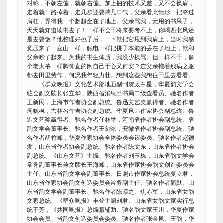
对称，不朝左偏，就朝右偏。加上捆的技术又差，又不会换肩，
走着就一路掉着，走几步还要喘几口气，父亲看此情形一把夺过
肩杠，弄得我一个趔趄坐在了地上。父亲骂我，无用的书呆子，
天天就知道读书去了！一样不会干将来要考不上，你喝西北风还
是去要饭？他整理好挑子后，一下就把它甩到我肩上，当时我感
觉压来了一座山一样，触电一样把挑子本能的丢在了地上，就和
父亲吵了起来。为我的书生体质，我没少挨骂。但一样不干，像
个老太爷一样脚伸直的闲自己于心又何安？连父亲拖着残病之躯
都去田里劳作，何况我年轻力壮。想到这些我想往田里去看看。
《群众晚报》文化艺术部地面副刊虞太白星，华夏韵文学会
驻会副文牍长张立华，陕西省消息出书局二级查看员、驰名作者
王新民，上海市作者协会副总统、鲁迅文艺奖赢得者、驰名作者
周晓枫，吉林省作者协会副总统、华夏风力作家协会副总统、鲁
迅文艺奖赢得者、驰名作者任林举，河南省作者协会副总统、省
韵文学会董事长、驰名作者王剑冰，安徽省作者协会副总统、驰
名作者胡竹峰，华夏作家协会全体委员会议委员、驰名作者赵德
发，山东省作者协会副总统、驰名作者陈文东，山东省作者协会
副总统、《山东文艺》主编、驰名作者刘玉栋，山东省韵文学会
常务副董事长兼文牍长王海峰，山东省作家协会韵文创造委员会
主任、山东省韵文学会副董事长、日照市作家协会总统夏立君，
山东省作家协会韵文创造委员会常务副主任、驰名作者简默、山
东省韵文学会副董事长、驰名作者陈谨之、焦赤军，山东省女韵
文家总统、《群众晚报》丰登主编刘君、山东省女韵文家实行总
统于芳，《共同晚报》总编纂辅助、驰名韵文家王川，华夏作家
协会会员、省韵文创造委员会委员、驰名作者张金凤、王韵，华