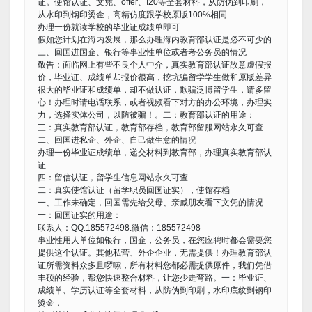
证。使馆认证、文凭、offer、I20等全套材料，从防伪到印刷，
从水印到钢印烫金，高精仿度跟学校原版100%相同.
办理一份就读学校的毕业证成绩单即可
假如您计划在海内发展，那么办理海内教育部认证是必不可少的
三、回国进国企、银行等事业性单位或者考公务员的情况
敬告：面临网上有些不良个人中介，真实教育部认证故意虚假报
价，毕业证、成绩单却报价很高，挖坑骗留学学生做和原版差异
很大的毕业证和成绩单，却不做认证，欺骗泛博留学生，请多留
心！办理时请电话联系，或者视频看下对方的办公环境，办理实
力，选择实体公司，以防被骗！。二：教育部认证的用途：
三：真实教育部认证，教育部存档，教育部留服网站永久可查
二、回国进私企、外企、自己做生意的情况
办理一份毕业证成绩单，递交材料到教育部，办理真实教育部认
证
四：留信认证，留学生信息网站永久可查
二：真实使馆认证（留学职员回国证实），使馆存档
一、工作未确定，回国需先给父母、亲戚朋友看下文凭的情况
一：回国证实的用途：
联系人：QQ:185572498.微信：185572498
事业性用人单位如银行，国企，公务员，在您应聘时都会需要您
提供这个认证。其他私营、外企企业，无需提供！办理教育部认
证所需资料众多且啰嗦，所有材料您都必需提供原件，我们凭借
丰硕的经验，帮您快速整合材料，让您少走弯路。一：毕业证、
成绩单、学历认证等全套材料，从防伪到印刷，水印底纹到钢印
烫金，