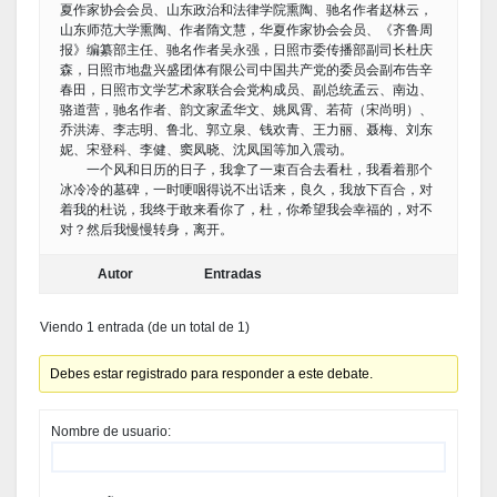
夏作家协会会员、山东政治和法律学院熏陶、驰名作者赵林云，
山东师范大学熏陶、作者隋文慧，华夏作家协会会员、《齐鲁周
报》编纂部主任、驰名作者吴永强，日照市委传播部副司长杜庆
森，日照市地盘兴盛团体有限公司中国共产党的委员会副布告辛
春田，日照市文学艺术家联合会党构成员、副总统孟云、南边、
骆道营，驰名作者、韵文家孟华文、姚凤霄、若荷（宋尚明）、
乔洪涛、李志明、鲁北、郭立泉、钱欢青、王力丽、聂梅、刘东
妮、宋登科、李健、窦凤晓、沈凤国等加入震动。
一个风和日历的日子，我拿了一束百合去看杜，我看着那个
冰冷冷的墓碑，一时哽咽得说不出话来，良久，我放下百合，对
着我的杜说，我终于敢来看你了，杜，你希望我会幸福的，对不
对？然后我慢慢转身，离开。
Autor
Entradas
Viendo 1 entrada (de un total de 1)
Debes estar registrado para responder a este debate.
Nombre de usuario: