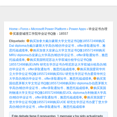
Home
›
Foros
›
Microsoft Power Platform
›
Power Apps
›
毕业证书办理
买基督城理工学院毕业证书Q微：18557
Etiquetado:
购买加拿大戴尔豪斯大学文凭证书Q微185572498购买
Dal diploma办戴尔豪斯大学高仿/精仿毕业证书，offer录取通知书，雅
思托福成绩单
,
购买加拿大皇家山大学文凭证书Q微185572498购买
MRU diploma办皇家山大学高仿/精仿毕业证书，offer录取通知书，雅思
托福成绩单
,
购买美国明尼苏达大学双城分校学位证书Q微
185572498购买UMN 研究生学历证书办明尼苏达大学双城分校高仿/精
仿毕业证书，offer录取通知书，雅思托福成绩单
,
购买美国爱荷华州
立大学学位证书Q微185572498购买ISU 研究生学历证书办爱荷华州立
大学高仿/精仿毕业证书，offer录取通知书，雅思托福成绩单
,
购买英
国伯恩茅斯大学文凭证书Q微185572498购买BU diploma办伯恩茅斯大
学高仿/精仿毕业证书，offer录取通知书，雅思托福成绩单
,
购买英国
利物浦大学文凭证书Q微185572498购买UOL diploma办利物浦大学高
仿/精仿毕业证书，offer录取通知书，雅思托福成绩单
,
购买英国爱丁
堡大学学位证书Q微185572498购买UOE 研究生学历证书办爱丁堡大学
高仿/精仿毕业证书，offer录取通知书，雅思托福成绩单
Este debate tiene 0 respuestas, 1 mensaje y ha sido actualizado