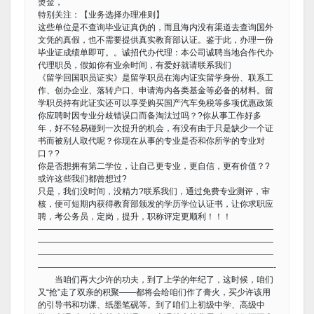
烫金，
特别关注：【业务选择办理准则】
这些单位是不查询毕业证真伪的，而且海内没有渠道去查询国外
文凭的真假，也不需要提供真实教育部认证。鉴于此，办理一份
毕业证成绩单即可。。诚招代办代理：本公司诚聘当地合作代办
代理职员，假如你有业余时间，有爱好就请联系我们
《留学回国职员证实》是留学职员在海内证实留学身份、联系工
作、创办企业、落转户口、申请海内各类基金等必备的材料。留
学职员持有此证实还可以享受购买国产汽车免税等多项优惠政策
你应聘时因专业分歧错误口而备淘汰过吗？?你从事工作好多
年，好不轻易碰到一次提升的机会，有没有由于只是缺少一个证
书而被别人取代呢？你现在从事的专业是否和你所学的专业对
口？?
你是否想拥有第二学位，让自己更专业，更自信，更有价值？?
或许这些我们都曾想过?
只是，我们没时间，没精力?联系我们，通过免费专业测评，审
核，便可短期内获得教育部颁发的学历学位认证书，让你求职应
聘，考公务员，定岗，提升，职称评定更顺利！！！
————————————————————————————
————————————————————————————
————————————————————————————
————————————————————————————-
当咱们再大少许的功夫，到了上学的年纪了，这时候，咱们
又“抢”走了双亲的积聚——都将会给咱们作了膏火，买少许该用
的引导书和功课、纸墨笔砚等。到了咱们上初级中学、高级中