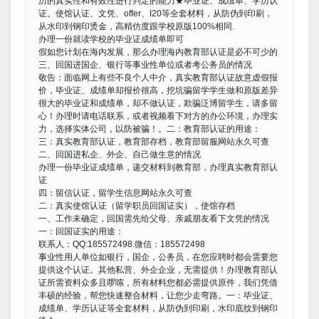
历的真实性和有效性进行判定的能力★毕业证、成绩单、学历认
证。使馆认证、文凭、offer、I20等全套材料，从防伪到印刷，
从水印到钢印烫金，高精仿度跟学校原版100%相同.
办理一份就读学校的毕业证成绩单即可
假如您计划在海内发展，那么办理海内教育部认证是必不可少的
三、回国进国企、银行等事业性单位或者考公务员的情况
敬告：面临网上有些不良个人中介，真实教育部认证故意虚假报
价，毕业证、成绩单却报价很高，挖坑骗留学学生做和原版差异
很大的毕业证和成绩单，却不做认证，欺骗泛博留学生，请多留
心！办理时请电话联系，或者视频看下对方的办公环境，办理实
力，选择实体公司，以防被骗！。二：教育部认证的用途：
三：真实教育部认证，教育部存档，教育部留服网站永久可查
二、回国进私企、外企、自己做生意的情况
办理一份毕业证成绩单，递交材料到教育部，办理真实教育部认
证
四：留信认证，留学生信息网站永久可查
二：真实使馆认证（留学职员回国证实），使馆存档
一、工作未确定，回国需先给父母、亲戚朋友看下文凭的情况
一：回国证实的用途：
联系人：QQ:185572498.微信：185572498
事业性用人单位如银行，国企，公务员，在您应聘时都会需要您
提供这个认证。其他私营、外企企业，无需提供！办理教育部认
证所需资料众多且啰嗦，所有材料您都必需提供原件，我们凭借
丰硕的经验，帮您快速整合材料，让您少走弯路。一：毕业证、
成绩单、学历认证等全套材料，从防伪到印刷，水印底纹到钢印