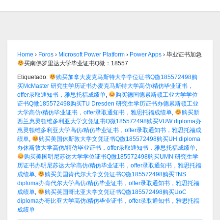
Home
›
Foros
›
Microsoft Power Platform
›
Power Apps
›
毕业证书加急
买南佛罗里达大学毕业证书Q微：18557
Etiquetado:
购买加拿大麦克马斯特大学学位证书Q微185572498购
买McMaster 研究生学历证书办麦克马斯特大学高仿/精仿毕业证书，
offer录取通知书，雅思托福成绩单
,
购买德国德累斯顿工业大学学位
证书Q微185572498购买TU Dresden 研究生学历证书办德累斯顿工业
大学高仿/精仿毕业证书，offer录取通知书，雅思托福成绩单
,
购买新
西兰惠灵顿维多利亚大学文凭证书Q微185572498购买VUW diploma办
惠灵顿维多利亚大学高仿/精仿毕业证书，offer录取通知书，雅思托福成
绩单
,
购买美国休斯敦大学文凭证书Q微185572498购买UH diploma
办休斯敦大学高仿/精仿毕业证书，offer录取通知书，雅思托福成绩单
,
购买美国明尼苏达大学学位证书Q微185572498购买UMN 研究生学
历证书办明尼苏达大学高仿/精仿毕业证书，offer录取通知书，雅思托福
成绩单
,
购买美国肯代尔大学文凭证书Q微185572498购买TNS
diploma办肯代尔大学高仿/精仿毕业证书，offer录取通知书，雅思托福
成绩单
,
购买英国哥比亚大学文凭证书Q微185572498购买UoC
diploma办哥比亚大学高仿/精仿毕业证书，offer录取通知书，雅思托福
成绩单