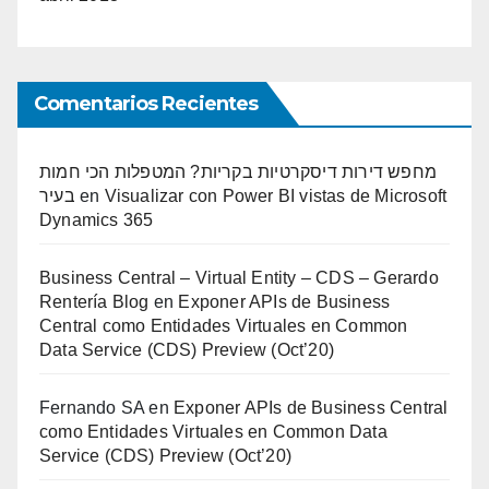
Comentarios Recientes
מחפש דירות דיסקרטיות בקריות? המטפלות הכי חמות
בעיר
en
Visualizar con Power BI vistas de Microsoft
Dynamics 365
Business Central – Virtual Entity – CDS – Gerardo
Rentería Blog
en
Exponer APIs de Business
Central como Entidades Virtuales en Common
Data Service (CDS) Preview (Oct’20)
Fernando SA
en
Exponer APIs de Business Central
como Entidades Virtuales en Common Data
Service (CDS) Preview (Oct’20)