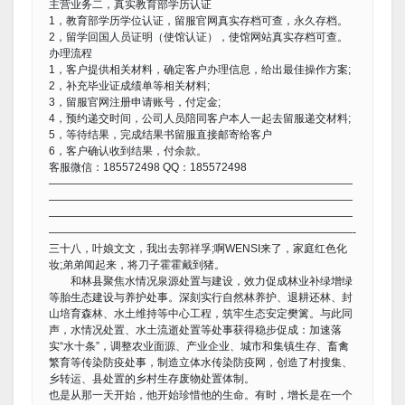
主营业务二，真实教育部学历认证
1，教育部学历学位认证，留服官网真实存档可查，永久存档。
2，留学回国人员证明（使馆认证），使馆网站真实存档可查。
办理流程
1，客户提供相关材料，确定客户办理信息，给出最佳操作方案;
2，补充毕业证成绩单等相关材料;
3，留服官网注册申请账号，付定金;
4，预约递交时间，公司人员陪同客户本人一起去留服递交材料;
5，等待结果，完成结果书留服直接邮寄给客户
6，客户确认收到结果，付余款。
客服微信：185572498 QQ：185572498
————————————————————————————
————————————————————————————
————————————————————————————
————————————————————————————-
三十八，叶娘文文，我出去郭祥孚;啊WENSI来了，家庭红色化
妆;弟弟闻起来，将刀子霍霍戴到猪。
和林县聚焦水情况泉源处置与建设，效力促成林业补绿增绿
等胎生态建设与养护处事。深刻实行自然林养护、退耕还林、封
山培育森林、水土维持等中心工程，筑牢生态安定樊篱。与此同
声，水情况处置、水土流逝处置等处事获得稳步促成：加速落
实“水十条”，调整农业面源、产业企业、城市和集镇生存、畜禽
繁育等传染防疫处事，制造立体水传染防疫网，创造了村搜集、
乡转运、县处置的乡村生存废物处置体制。
也是从那一天开始，他开始珍惜他的生命。有时，增长是在一个