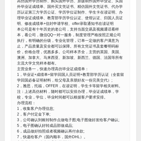
高仿国外学历制作、购买国外学历、原版制作国外毕业证、买国
外毕业证成绩单、国外买文凭证书、精仿国外文凭证书、代办学
历认证第三方学历公证、学历学位证制作、学生卡在读证明、办
理毕业证成绩单、教育部学历学位认证、使馆认证、归国人员证
明、修改成绩单+信封申请学校、offer录取通知书在读证明
本公司是有十年历史的老公司，支持当面交易及视频通话看样
本，看公司，微信QQ一对一服务，制度管理严格按照正规公司
执行，有明确的分级，专业化管理，订单一定做的客户满意为
止，产品质量及安全都可以保障。所有文凭证书及套餐明码标
价，价格合理，优惠多多。公司样本齐全，主营的英国、美国、
澳洲、加拿大、马来西亚、新加坡、新西兰、德国、法国等所有
主流大学文凭样本都有。
主营业务一，快速办理高仿毕业证成绩单：
1，毕业证+成绩单+留学回国人员证明+教育部学历认证（全套留
学回国必备证明材料，给父母及亲朋好友一份完美交代）;
2，雅思，托福，OFFER，在读证明，学生卡等留学相关材料。
注：上述高仿材料，随时都可以安排办理，毕业证成绩单，学
校，专业，学位，毕业时间都可以根据客户要求安排。
办理流程：
1，收集客户办理信息;
2，客户付定金下单;
3，公司确认到账转制作点做电子图;电子图做好发给客户确认;
5，电子图确认好转成品部做成品;
6，成品做好拍照或者视频确认再付余款;
7，快递给客户（国内顺丰，国外DHL）。