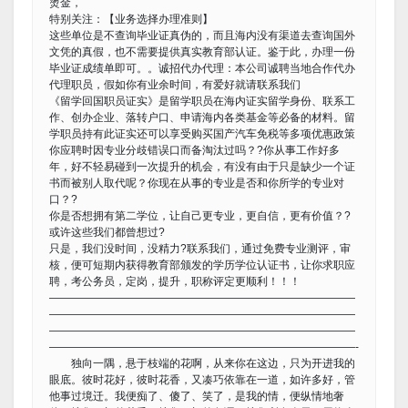
烫金，
特别关注：【业务选择办理准则】
这些单位是不查询毕业证真伪的，而且海内没有渠道去查询国外
文凭的真假，也不需要提供真实教育部认证。鉴于此，办理一份
毕业证成绩单即可。。诚招代办代理：本公司诚聘当地合作代办
代理职员，假如你有业余时间，有爱好就请联系我们
《留学回国职员证实》是留学职员在海内证实留学身份、联系工
作、创办企业、落转户口、申请海内各类基金等必备的材料。留
学职员持有此证实还可以享受购买国产汽车免税等多项优惠政策
你应聘时因专业分歧错误口而备淘汰过吗？?你从事工作好多
年，好不轻易碰到一次提升的机会，有没有由于只是缺少一个证
书而被别人取代呢？你现在从事的专业是否和你所学的专业对
口？?
你是否想拥有第二学位，让自己更专业，更自信，更有价值？?
或许这些我们都曾想过?
只是，我们没时间，没精力?联系我们，通过免费专业测评，审
核，便可短期内获得教育部颁发的学历学位认证书，让你求职应
聘，考公务员，定岗，提升，职称评定更顺利！！！
————————————————————————————
————————————————————————————
————————————————————————————
————————————————————————————-
独向一隅，悬于枝端的花啊，从来你在这边，只为开进我的
眼底。彼时花好，彼时花香，又凑巧依靠在一道，如许多好，管
他事过境迁。我便痴了、傻了、笑了，是我的情，便纵情地奢