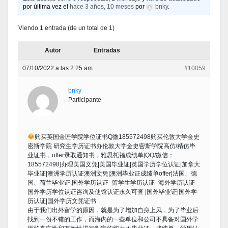
por última vez el
hace 3 años, 10 meses
por
bnky
.
Viendo 1 entrada (de un total de 1)
Autor
Entradas
07/10/2022 a las 2:25 am
#10059
bnky
Participante
购买英国金匠学院学位证书Q微185572498购买伦敦大学金史
密斯学院 研究生学历证书办伦敦大学金史密斯学院高仿/精仿毕
业证书，offer录取通知书，雅思托福成绩单[QQ/微信：
185572498]办理美国文凭|美国毕业证|英国学历学位认证|加拿大
毕业证|澳洲学历认证澳洲文凭|澳洲毕业证成绩单offer|法国、德
国、荷兰毕业证,国外学历认证_留学生学历认证_海外学历认证_
国外学历学位认证咨询及使馆认证永久可查 |国外毕业证|国外学
历认证|国外学历文凭证书
由于我们出外留学的原因，就是为了增加自身上风，为了毕业后
找到一份不错的工作，而海内的一些单位和公司不具备对国外学