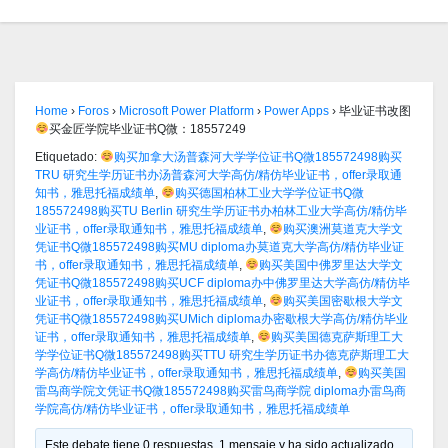
Home
›
Foros
›
Microsoft Power Platform
›
Power Apps
›
毕业证书改图
买金匠学院毕业证书Q微：18557249
Etiquetado:
购买加拿大汤普森河大学学位证书Q微185572498购买
TRU 研究生学历证书办汤普森河大学高仿/精仿毕业证书，offer录取通
知书，雅思托福成绩单
,
购买德国柏林工业大学学位证书Q微
185572498购买TU Berlin 研究生学历证书办柏林工业大学高仿/精仿毕
业证书，offer录取通知书，雅思托福成绩单
,
购买澳洲莫道克大学文
凭证书Q微185572498购买MU diploma办莫道克大学高仿/精仿毕业证
书，offer录取通知书，雅思托福成绩单
,
购买美国中佛罗里达大学文
凭证书Q微185572498购买UCF diploma办中佛罗里达大学高仿/精仿毕
业证书，offer录取通知书，雅思托福成绩单
,
购买美国密歇根大学文
凭证书Q微185572498购买UMich diploma办密歇根大学高仿/精仿毕业
证书，offer录取通知书，雅思托福成绩单
,
购买美国德克萨斯理工大
学学位证书Q微185572498购买TTU 研究生学历证书办德克萨斯理工大
学高仿/精仿毕业证书，offer录取通知书，雅思托福成绩单
,
购买美国
雷鸟商学院文凭证书Q微185572498购买雷鸟商学院 diploma办雷鸟商
学院高仿/精仿毕业证书，offer录取通知书，雅思托福成绩单
Este debate tiene 0 respuestas, 1 mensaje y ha sido actualizado