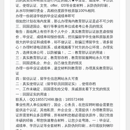
历的真实性和有效性进行判定的能力★毕业证、成绩单、学历认
证。使馆认证、文凭、offer、I20等全套材料，从防伪到印刷，
从水印到钢印烫金，高精仿度跟学校原版100%相同.
办理一份就读学校的毕业证成绩单即可
假如您计划在海内发展，那么办理海内教育部认证是必不可少的
三、回国进国企、银行等事业性单位或者考公务员的情况
敬告：面临网上有些不良个人中介，真实教育部认证故意虚假报
价，毕业证、成绩单却报价很高，挖坑骗留学学生做和原版差异
很大的毕业证和成绩单，却不做认证，欺骗泛博留学生，请多留
心！办理时请电话联系，或者视频看下对方的办公环境，办理实
力，选择实体公司，以防被骗！。二：教育部认证的用途：
三：真实教育部认证，教育部存档，教育部留服网站永久可查
二、回国进私企、外企、自己做生意的情况
办理一份毕业证成绩单，递交材料到教育部，办理真实教育部认
证
四：留信认证，留学生信息网站永久可查
二：真实使馆认证（留学职员回国证实），使馆存档
一、工作未确定，回国需先给父母、亲戚朋友看下文凭的情况
一：回国证实的用途：
联系人：QQ:185572498.微信：185572498
事业性用人单位如银行，国企，公务员，在您应聘时都会需要您
提供这个认证。其他私营、外企企业，无需提供！办理教育部认
证所需资料众多且啰嗦，所有材料您都必需提供原件，我们凭借
丰硕的经验，帮您快速整合材料，让您少走弯路。一：毕业证、
成绩单、学历认证等全套材料，从防伪到印刷，水印底纹到钢印