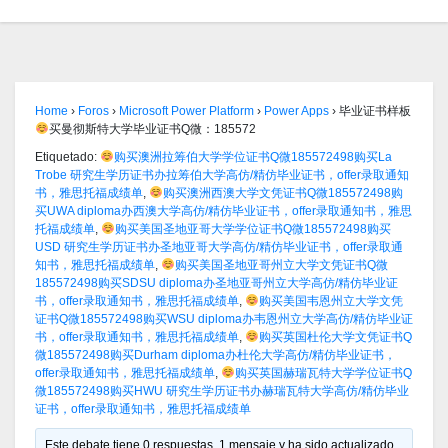
Home
›
Foros
›
Microsoft Power Platform
›
Power Apps
›
毕业证书样板
买曼彻斯特大学毕业证书Q微：185572
Etiquetado:
购买澳洲拉筹伯大学学位证书Q微185572498购买La
Trobe 研究生学历证书办拉筹伯大学高仿/精仿毕业证书，offer录取通知
书，雅思托福成绩单
,
购买澳洲西澳大学文凭证书Q微185572498购
买UWA diploma办西澳大学高仿/精仿毕业证书，offer录取通知书，雅思
托福成绩单
,
购买美国圣地亚哥大学学位证书Q微185572498购买
USD 研究生学历证书办圣地亚哥大学高仿/精仿毕业证书，offer录取通
知书，雅思托福成绩单
,
购买美国圣地亚哥州立大学文凭证书Q微
185572498购买SDSU diploma办圣地亚哥州立大学高仿/精仿毕业证
书，offer录取通知书，雅思托福成绩单
,
购买美国韦恩州立大学文凭
证书Q微185572498购买WSU diploma办韦恩州立大学高仿/精仿毕业证
书，offer录取通知书，雅思托福成绩单
,
购买英国杜伦大学文凭证书Q
微185572498购买Durham diploma办杜伦大学高仿/精仿毕业证书，
offer录取通知书，雅思托福成绩单
,
购买英国赫瑞瓦特大学学位证书Q
微185572498购买HWU 研究生学历证书办赫瑞瓦特大学高仿/精仿毕业
证书，offer录取通知书，雅思托福成绩单
Este debate tiene 0 respuestas, 1 mensaje y ha sido actualizado