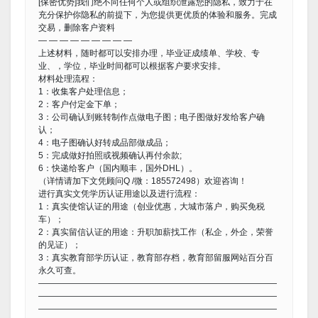
[保密优势]我们绝不向任何个人或组织泄露您的隐私，致力于在
充分保护你隐私的前提下，为您提供更优质的体验和服务。完成
交易，删除客户资料
— — — — — — — — —
上述材料，随时都可以安排办理，毕业证成绩单、学校、专
业、，学位，毕业时间都可以根据客户要求安排。
材料处理流程：
1：收集客户处理信息；
2：客户付定金下单；
3：公司确认到账转制作点做电子图；电子图做好发给客户确
认；
4：电子图确认好转成品部做成品；
5：完成做好拍照或视频确认再付余款;
6：快递给客户（国内顺丰，国外DHL）。
（详情请加下文凭顾问Q /微：185572498）欢迎咨询！
进行真实文凭学历认证用途以及进行流程：
1：真实使馆认证的用途（创业优惠，大城市落户，购买免税
车）；
2：真实留信认证的用途：升职加薪找工作（私企，外企，荣誉
的见证）；
3：真实教育部学历认证，教育部存档，教育部留服网站百分百
永久可查。
————————————————————————————
————————————————————————————
————————————————————————————