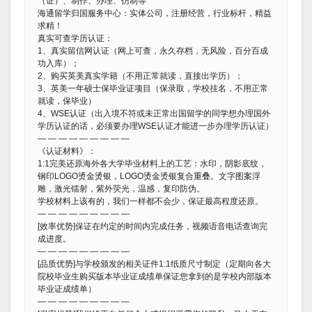
（证）、制作、办理、仿制等
海通留学归国服务中心：实体公司，注册经营，行业标杆，精益
求精！
真实可查学历认证：
1、真实留信网认证（网上可查，永久存档，无风险，百分百成
功入库）；
2、购买英美真实学籍（不用正常就读，直接出学历）；
3、英美一年硕士保毕业证项目（保录取，学校挂名，不用正常
就读，保毕业）
4、WSE认证（出入境不符或未正常出国留学的同学想办理国外
学历认证的话，必须要办理WSE认证才能进一步办理学历认证）
— — — — — — — — —
《认证材料》：
1:1完美还原海外各大学毕业材料上的工艺：水印，阴影底纹，
钢印LOGO烫金烫银，LOGO烫金烫银复合重叠。文字图案浮
雕，激光镭射，紫外荧光，温感，复印防伪。
学校材料上该有的，我们一样都不会少，保证最高程度还原。
— — — — — — — — —
[效率优势]保证在约定的时间内完成任务，视频语音电话查询完
成进度。
— — — — — — — — —
[品质优势]与学校颁发的相关证件1:1纸质尺寸制定（定期向各大
院校毕业生购买版本毕业证成绩单保证您拿到的是学校内部版本
毕业证成绩单）
— — — — — — — — —