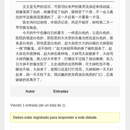
————————————————————————————-
文文是无声的流泪，可那泪比有声的痛哭流涕还来得凶猛，
就像落雨了似的，就像溃堤了似的，眼睛穿了个洞，不一会儿胤
忠的半边脸就湿漉漉的了，还一片赶着一片覆着一片湿。
医生询问过病情，作病历记录。药还不能开，吩咐第二天一
早空腹去验血。
今天的中午也像往日的夏天，一样是白色的，云是白色的，
医院的墙是白色的，医院里的大夫穿的衣服当然也是白色的，面
条是白色的，荷包蛋是白色的，赵大叔把大大的白碗往大婶面前
一推“穷酸鬼，还不快吃！”赵大婶就乖乖的捧了碗吃面条了。赵
大叔在外面挣钱，赵大婶在家种地，大婶骂大叔败家子，大叔骂
大婶穷酸鬼，两人吵大半辈子，打嘴仗不过隐了就动拳脚。前几
日大婶不舒服住院了，儿女成群的去照料啊，可大婶吃也不饱，
睡也不稳，大叔来了，老两口还是打打骂骂，大婶精神一天天好
起来，病一天天轻下去。我识趣的把东西放在病房的门口，忍着
哧哧的笑离开了。
Autor
Entradas
Viendo 1 entrada (de un total de 1)
Debes estar registrado para responder a este debate.