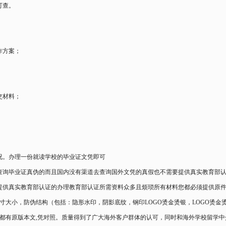
可查。
作方案；
交材料；
况。办理一份就读学校的毕业证文凭即可
查询毕业证真伪的而且国内没有渠道去查询国外文凭的真假也不需要提供真实教育部
提供真实教育部认证的办理教育部认证所需资料众多且烦琐所有材料您都必须提供原
寸大小，防伪结构（包括：隐形水印，阴影底纹，钢印LOGO烫金烫银，LOGO烫金
都有原版本文,凭对照。质量得到了广大海外客户群体的认可，同时和海外学校留学中