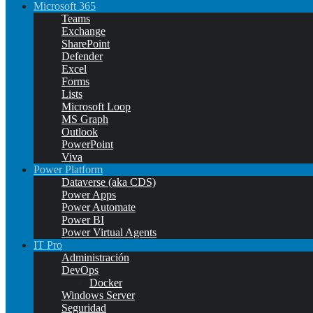
Microsoft 365
Teams
Exchange
SharePoint
Defender
Excel
Forms
Lists
Microsoft Loop
MS Graph
Outlook
PowerPoint
Viva
Power Platform
Dataverse (aka CDS)
Power Apps
Power Automate
Power BI
Power Virtual Agents
IT Pro
Administración
DevOps
Docker
Windows Server
Seguridad