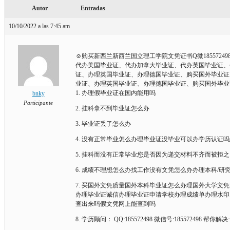
Autor
Entradas
10/10/2022 a las 7:45 am
☺购买新西兰新西兰国立理工学院文凭证书Q微185572498
代办美国毕业证、代办加拿大毕业证、代办英国毕业证、
证、办理英国毕业证、办理德国毕业证、购买国外毕业证
业证、办理英国毕业证、办理德国毕业证、购买国外毕业
1. 办理假毕业证在国内能用吗
bnky
Participante
2. 挂科拿不到毕业证怎么办
3. 毕业证丢了怎么办
4. 没有正常毕业怎么办理毕业证没毕业可以办学历认证
5. 挂科而没有正常毕业您是否因为递交材料不齐而被
6. 成绩不理想怎么办找工作没有文凭怎么办办理本科/
7. 买国外文凭质量国外本科毕业证怎么办理国外大学
办理毕业证诚信办理毕业证申请学校办理成绩单办理水印
查出来吗假文凭网上能查到吗
8. 学历顾问： QQ:185572498 微信号:185572498 帮你