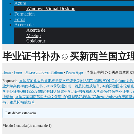
Azure
Windows Virtual Desktop
Formación
Foros
Acerca de
Acerca de
Meetup
Colaborar
毕业证书补办☺买新西兰国立理
Home
›
Foros
›
Microsoft Power Platform
›
Power Apps
›
毕业证书补办☺买新西兰国立
Etiquetado:
☺购买加拿大欧肯那根学院文凭证书Q微185572498购买OUC diplom
业大学高仿/精仿毕业证书，offer录取通知书，雅思托福成绩单
,
☺购买德国布伦瑞克工业
学学位证书Q微185572498购买MU 研究生学历证书办梅西大学高仿/精仿毕业证书，
成绩单
,
☺购买美国密苏里大学文凭证书Q微185572498购买Mizzou diploma办
书，雅思托福成绩单
Este debate está vacío.
Viendo 1 entrada (de un total de 1)