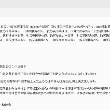
购买UNITEC理工学院 diploma办新西兰国立理工学院高仿/精仿毕业证书，offer录
代办国外毕业证、代办德国毕业证、代办英国毕业证、代办法国毕业证、代办德国毕
、购买澳洲毕业证、购买美国毕业证、购买加拿大毕业证、购买英国毕业证、购买德
证、购买澳洲毕业证、购买美国毕业证、购买加拿大毕业证、购买德国毕业证、购买
吗您是否因为中途辍学
拒之门外您是否因没正常毕业而导致回国得不到教育部认证在校挂科了不想读了、
研究生文凭有本科却要求硕士又怎么办办理本科/硕士毕业证网上买文凭可靠吗
文凭高仿真制作办国外文凭可找工作怎么办理国外假毕业证哪里可以制作毕业证美国哪
成绩单办理悉尼大学成绩单多伦多办理成绩单修改成绩单GPA修改成绩单分数办理多
解决一切烦恼