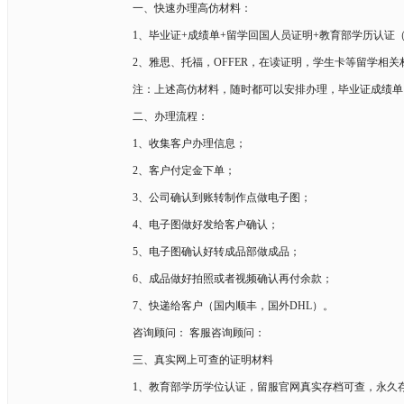
一、快速办理高仿材料：
1、毕业证+成绩单+留学回国人员证明+教育部学历认
2、雅思、托福，OFFER，在读证明，学生卡等留学相
注：上述高仿材料，随时都可以安排办理，毕业证成绩单
二、办理流程：
1、收集客户办理信息；
2、客户付定金下单；
3、公司确认到账转制作点做电子图；
4、电子图做好发给客户确认；
5、电子图确认好转成品部做成品；
6、成品做好拍照或者视频确认再付余款；
7、快递给客户（国内顺丰，国外DHL）。
咨询顾问： 客服咨询顾问：
三、真实网上可查的证明材料
1、教育部学历学位认证，留服官网真实存档可查，永久