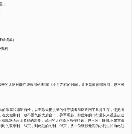
息，
。
证成绩单）
户资料
出来的认证只能在虚假网站查询1-3个月左右的时间，并不是教育部官网，也不可
—————————————————————————————————————
看法的陈腐和顾影自怜，以至除去把洪量的保守读者群驱逐回了凡是生存，还把潜
，在文假期刊一致不景气的大后台下，异军崛起，那些年的刊行量从来遥遥超过
用稿规范适合读者群的需要，采用的大作既不故作精致，也不阿世顺俗;不繁重艰
时的双季刊、64页，到此刻的旬刊、96页，从一份默默无闻的小刊生长为此刻