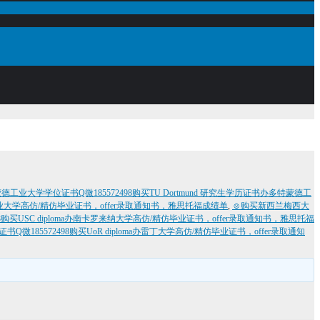
工业大学学位证书Q微185572498购买TU Dortmund 研究生学历证书办多特蒙德工
克工业大学高仿/精仿毕业证书，offer录取通知书，雅思托福成绩单
,
☺购买新西兰梅西大
购买USC diploma办南卡罗来纳大学高仿/精仿毕业证书，offer录取通知书，雅思托福
微185572498购买UoR diploma办雷丁大学高仿/精仿毕业证书，offer录取通知