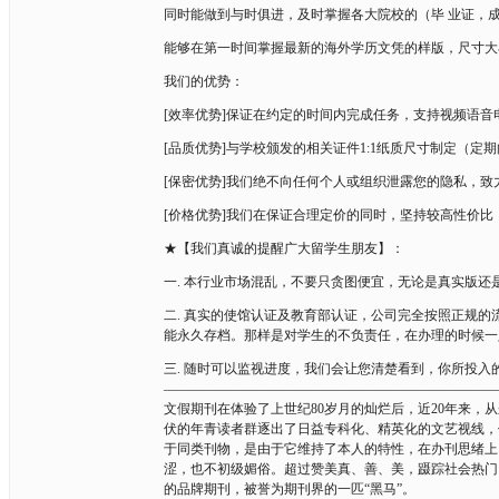
同时能做到与时俱进，及时掌握各大院校的（毕 业证，
能够在第一时间掌握最新的海外学历文凭的样版，尺寸大
我们的优势：
[效率优势]保证在约定的时间内完成任务，支持视频语音
[品质优势]与学校颁发的相关证件1:1纸质尺寸制定（
[保密优势]我们绝不向任何个人或组织泄露您的隐私，
[价格优势]我们在保证合理定价的同时，坚持较高性价
★【我们真诚的提醒广大留学生朋友】：
一. 本行业市场混乱，不要只贪图便宜，无论是真实版还
二. 真实的使馆认证及教育部认证，公司完全按照正规的
能永久存档。那样是对学生的不负责任，在办理的时候一
三. 随时可以监视进度，我们会让您清楚看到，你所投
————————————————————————
文假期刊在体验了上世纪80岁月的灿烂后，近20年来
伏的年青读者群逐出了日益专科化、精英化的文艺视线，
于同类刊物，是由于它维持了本人的特性，在办刊思绪上
涩，也不初级媚俗。超过赞美真、善、美，蹑踪社会热门
的品牌期刊，被誉为期刊界的一匹“黑马”。