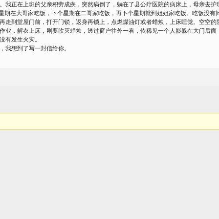
我正在上班的父亲积劳成疾，突然病倒了，躺在了县公疗医院的病床上，母亲去护理
个星期在大哥家吃饭，下个星期在二哥家吃饭，再下个星期就到姐姐家吃饭。吃饭没有
再走到堂屋门前，打开门锁，返身再锁上，点燃煤油灯或者蜡烛，上床睡觉。空空的
作业，解衣上床，刚要吹灭蜡烛，透过窗户往外一看，依稀见一个人影躲在大门后面，
没有发生火灾。
，我想到了写一封信给你。