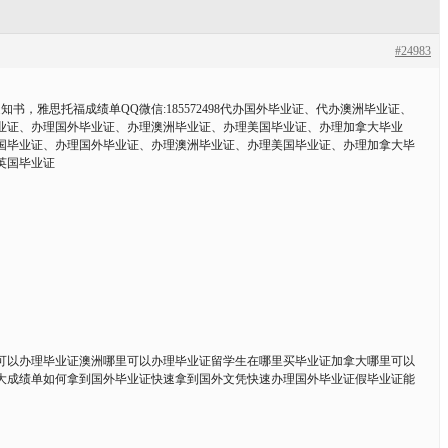
#24983
取通知书，雅思托福成绩单QQ微信:185572498代办国外毕业证、代办澳洲毕业证、
业证、办理国外毕业证、办理澳洲毕业证、办理美国毕业证、办理加拿大毕业
国毕业证、办理国外毕业证、办理澳洲毕业证、办理美国毕业证、办理加拿大毕
英国毕业证
里可以办理毕业证澳洲哪里可以办理毕业证留学生在哪里买毕业证加拿大哪里可以
大成绩单如何拿到国外毕业证快速拿到国外文凭快速办理国外毕业证假毕业证能