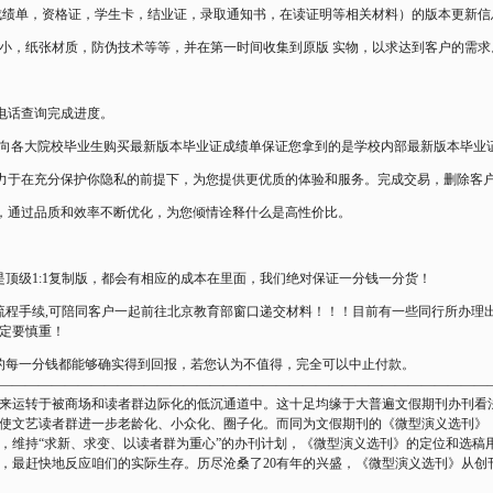
成绩单，资格证，学生卡，结业证，录取通知书，在读证明等相关材料）的版本更新信
小，纸张材质，防伪技术等等，并在第一时间收集到原版 实物，以求达到客户的需求
电话查询完成进度。
定期向各大院校毕业生购买最新版本毕业证成绩单保证您拿到的是学校内部最新版本毕业
致力于在充分保护你隐私的前提下，为您提供更优质的体验和服务。完成交易，删除客
比，通过品质和效率不断优化，为您倾情诠释什么是高性价比。
是顶级1:1复制版，都会有相应的成本在里面，我们绝对保证一分钱一分货！
流程手续,可陪同客户一起前往北京教育部窗口递交材料！！！目前有一些同行所办理
定要慎重！
入的每一分钱都能够确实得到回报，若您认为不值得，完全可以中止付款。
—————————————————————————————————————
，从来运转于被商场和读者群边际化的低沉通道中。这十足均缘于大普遍文假期刊办刊
使文艺读者群进一步老龄化、小众化、圈子化。而同为文假期刊的《微型演义选刊》
，维持“求新、求变、以读者群为重心”的办刊计划，《微型演义选刊》的定位和选稿
，最赶快地反应咱们的实际生存。历尽沧桑了20有年的兴盛，《微型演义选刊》从创刊