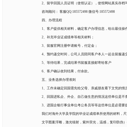
2、留学回国人员证明（使馆认证），使馆网站真实存档
咨询顾问： 客服QQ:185572498 微信号:185572498
四、办理流程
1、客户提供相关材料，确定客户办理信息，给出最佳操
2、补充毕业证成绩单等相关材料；
3、留服官网注册申请账号，付定金；
4、预约递交时间，公司人员陪同客户本人一起去留服递
5、等待结果，完成结果书留服直接邮寄给客户
6、客户确认收到结果，付余款。
五、业务选择办理准则
1、工作未确定回国需先给父母、亲戚朋友看下文凭的情
2、回国进私企、外企、自己做生意的情况这些单位是不
3、进国企银行事业单位考公务员等等这些单位是必需要
我们对海外大学及学院的毕业证成绩单所使用的材料，尺
文字图案浮雕，激光镭射，紫外荧光，温感，复印防伪）