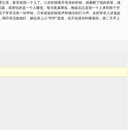
父亲，家里就我一个人了。11岁的我离开母亲的怀抱，就像断了线的风筝，感
问题，我害怕的是一个人睡觉。每当夜幕降临，晚饭后总是我一个人来到那个空
院子常常没有一丝声响，只有老鼠的吱吱声和偶尔的打斗声。农村常有人讲鬼故
我吓得没敢熄灯，躺在床上心“怦怦”直跳，也不知道何时睡着的，第二天早上