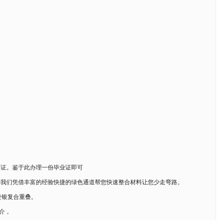
认证。鉴于此办理一份毕业证即可
件我们凭借丰富的经验快捷的绿色通道帮您快速整合材料让您少走弯路。
烫银复合重叠。
介，