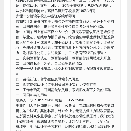
历的真实性和有效性进行判定的能力★毕业证、成绩单、学历认
证。使馆认证、文凭、offer、I20等全套材料，从防伪到印刷，
从水印到钢印烫金，高精仿度跟学校原版100%相同.
办理一份就读学校的毕业证成绩单即可
假如您计划在海内发展，那么办理海内教育部认证是必不可少的
三、回国进国企、银行等事业性单位或者考公务员的情况
敬告：面临网上有些不良个人中介，真实教育部认证故意虚假报
价，毕业证、成绩单却报价很高，挖坑骗留学学生做和原版差异
很大的毕业证和成绩单，却不做认证，欺骗泛博留学生，请多留
心！办理时请电话联系，或者视频看下对方的办公环境，办理实
力，选择实体公司，以防被骗！。二：教育部认证的用途：
三：真实教育部认证，教育部存档，教育部留服网站永久可查
二、回国进私企、外企、自己做生意的情况
办理一份毕业证成绩单，递交材料到教育部，办理真实教育部认
证
四：留信认证，留学生信息网站永久可查
二：真实使馆认证（留学职员回国证实），使馆存档
一、工作未确定，回国需先给父母、亲戚朋友看下文凭的情况
一：回国证实的用途：
联系人：QQ:185572498.微信：185572498
事业性用人单位如银行，国企，公务员，在您应聘时都会需要您
提供这个认证。其他私营、外企企业，无需提供！办理教育部认
证所需资料众多且啰嗦，所有材料您都必需提供原件，我们凭借
丰硕的经验，帮您快速整合材料，让您少走弯路。一：毕业证、
成绩单、学历认证等全套材料，从防伪到印刷，水印底纹到钢印