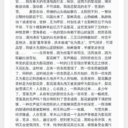
安……我在春天的苍溪地面行走，咏叹。这阔大的梨花园，潮水
般波动着，荡动着，不可或歇。我迷恋梨花的名字：苍溪的
雪。 麦苗在动，旁侧的山头稳如磐石，太阳照不到，一整块
云翳特别荫庇于它。问题出来了。梨树高低，山势嵯峨，孰静孰
动？或者皆动，皆静，互为呼应，对创生成？古梨树区位于沟谷
平坝，千百十棵梨树举起亿万千朵梨花，这究竟深怀了怎样的一
种恨意啊！雪海香处，一色的莹白有赖于那山的返照，然而吾我
尔汝，满沟满谷飞旋的白光拚着命，三五日的绚极灿烂，何尝不
是绝决，直面“蔓草萦骨，拱木敛魂”“化为粪土”。空气润泽，可谓
晶莹，而硕大无朋的山是阴郁的，柏树黛青，半腰里农舍连
连…… ——生而有恨，因为丝毫不肯苟活。活而放浪，因为
联翩出游苦短。 梨花树下，笑声频起，回到世俗生活，恣肆
率意的是说道为梨花授粉，一时的口舌呈现出荤素无忌之情状，
天花乱坠。这时候，总有一些东西显现了，而一些东西被隐匿
了。同样的，这时候总有一些东西是人所共知的，而另一些东西
又为着忘记和忽略长久地并不为人所知晓。在茶座间，梨花飘进
茶杯是为饮梨花茶，梨花落满头颅又被直接呼为梨花仙子。梨花
如雪满江天：人在路上，心在路上，一阵风吹过来……多少年
了。雪落无声，从前有过的那些念头在一首诗里，在一幅画里。
雪落真的无声吗？我分明听到了雪变成雨，梨花簌簌降下满腔情
愫，一种次声波只有想听的人才能够洞悉其中的深意，一阵清晰
的朗诵持续着被梨树枝，村庄和山野一一收藏。 与雪共舞，
经济隆盛。人在苍溪，草木山川甚或一个县的声誉都是为梨花而
设，苍凉，恒久。越过这些，想到更为辽远，黑暗会吞并我，光
明又会使我消失。干净、纯净的梨花高过头顶，俯视备受金属污