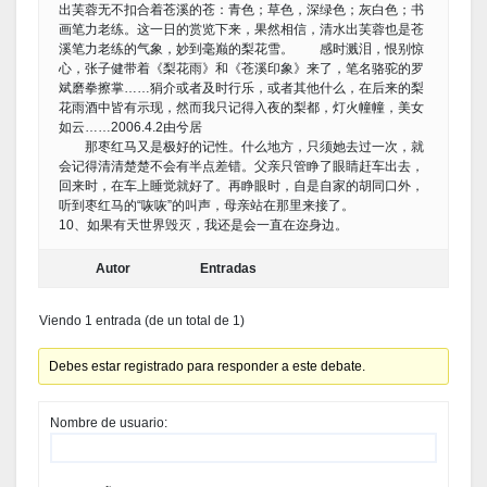
出芙蓉无不扣合着苍溪的苍：青色；草色，深绿色；灰白色；书
画笔力老练。这一日的赏览下来，果然相信，清水出芙蓉也是苍
溪笔力老练的气象，妙到毫巅的梨花雪。 感时溅泪，恨别惊
心，张子健带着《梨花雨》和《苍溪印象》来了，笔名骆驼的罗
斌磨拳擦掌……狷介或者及时行乐，或者其他什么，在后来的梨
花雨酒中皆有示现，然而我只记得入夜的梨都，灯火幢幢，美女
如云……2006.4.2由兮居
那枣红马又是极好的记性。什么地方，只须她去过一次，就
会记得清清楚楚不会有半点差错。父亲只管睁了眼睛赶车出去，
回来时，在车上睡觉就好了。再睁眼时，自是自家的胡同口外，
听到枣红马的“咴咴”的叫声，母亲站在那里来接了。
10、如果有天世界毁灭，我还是会一直在迩身边。
Autor
Entradas
Viendo 1 entrada (de un total de 1)
Debes estar registrado para responder a este debate.
Nombre de usuario: