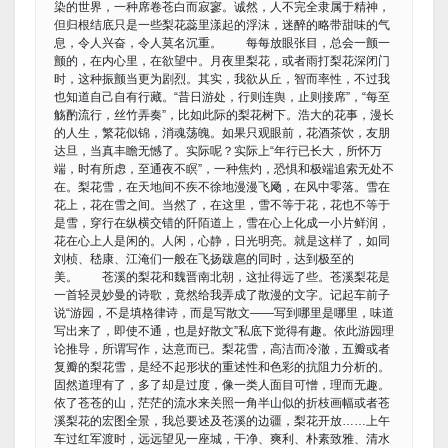
染的世界，一种席卷苍白而寂寥。诚然，人不完全隶属于精神，
但归根结底只是一些梨花蕊里漾起的浮沫，迷醉的略带甜味的气
息，令人兴奋，令人莫名沉重。 每每放眼张目，总会一颤一
颤的，在内心里，在欲望中。月夜里梨花，或者雨打梨花深闭门
时，这种振颤当更为剧烈。其实，我欲从丘，智而率性，不过我
也知道自己自有行藏。“昔日游处，行则连舆，止则接席”，“每至
觞酌流行，丝竹弄奏”，比如此际的梨花树下。浩大的花事，漫长
的人生，繁花似锦，消魂荡魄。如果只观眼前，花酒茶饮，友朋
达旦，当真丰瞻无憾了。实际呢？实际上“年行已长大，所怀万
端，时有所虑，至通夜不瞑”，一种焦灼，恐惧和极端追索无处不
在。梨花雪，在天地间不疾不徐地漫漫飞飏，在风中零落。雪在
花上，花在雪之间。当然了，在这里，雪不等于花，花也不等于
是雪，穿行在纵横交错的阡陌道上，雪在心上化成一小片鲜润，
花在心上人是闲的。人闲，心静，日光明亮。就是这样了，如同
刘桢、嵇康、江淹们一般在飞扬跋扈的同时，达到极至的
美。 苍溪的梨花和魏晋南北朝，这扯得远了些。苍溪梨花是
一首轻灵妙曼的诗歌，竟然给我弄成了散漫的文字。记起车前子
说“游园，不是填格律诗，而是写散文——写到哪里是哪里，味道
写出来了，即使不通，也是好散文”私底下觉得有趣。依此游园理
论推导，所谓写作，达意而已。梨花雪，高洁而冷澈，五瓣或者
复瓣的梨花雪，是经不起形状的重述性和色彩的抗阻力分析的。
固然道理有了，多了却是过度，像一类人面目可憎，理而无趣。
依了苍苍的山，茫茫的流水来关照一角半山似的折枝画幅或者苍
溪梨花的宏图全景，我总要述及苍溪的边疆，梨花开放……上午
车过红军渡时，远远望见一座城，干净、爽利、朴素致雅、清水