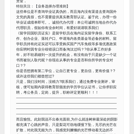
烫金，
特别关注：【业务选择办理准则】
这些单位是不查询毕业证真伪的，而且海内没有渠道去查询国外
文凭的真假，也不需要提供真实教育部认证。鉴于此，办理一份
毕业证成绩单即可。。诚招代办代理：本公司诚聘当地合作代办
代理职员，假如你有业余时间，有爱好就请联系我们
《留学回国职员证实》是留学职员在海内证实留学身份、联系工
作、创办企业、落转户口、申请海内各类基金等必备的材料。留
学职员持有此证实还可以享受购买国产汽车免税等多项优惠政策
你应聘时因专业分歧错误口而备淘汰过吗？?你从事工作好多
年，好不轻易碰到一次提升的机会，有没有由于只是缺少一个证
书而被别人取代呢？你现在从事的专业是否和你所学的专业对
口？?
你是否想拥有第二学位，让自己更专业，更自信，更有价值？?
或许这些我们都曾想过?
只是，我们没时间，没精力?联系我们，通过免费专业测评，审
核，便可短期内获得教育部颁发的学历学位认证书，让你求职应
聘，考公务员，定岗，提升，职称评定更顺利！！！
————————————————————————————
————————————————————————————
————————————————————————————
————————————————————————————-
而且愉悦。此刻我说不出春光面前,为什么就连树林最深处的阴影
都充满了心跳的声音。只是梨花可劲地缓慢下坠，无尽的光芒在
扩散，对此我无能为力，我感觉到臃懒的光芒悸动着无边的不