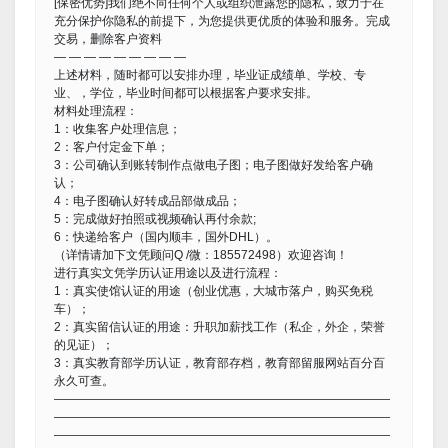
[保密优势]我们绝不向任何个人或组织泄露您的隐私，致力于在
充分保护你隐私的前提下，为您提供更优质的体验和服务。完成
交易，删除客户资料
— — — — — — — — —
上述材料，随时都可以安排办理，毕业证成绩单、学校、专
业、，学位，毕业时间都可以根据客户要求安排。
材料处理流程：
1：收集客户处理信息；
2：客户付定金下单；
3：公司确认到账转制作点做电子图；电子图做好发给客户确
认；
4：电子图确认好转成品部做成品；
5：完成做好拍照或视频确认再付余款;
6：快递给客户（国内顺丰，国外DHL）。
（详情请加下文凭顾问Q /微：185572498）欢迎咨询！
进行真实文凭学历认证用途以及进行流程：
1：真实使馆认证的用途（创业优惠，大城市落户，购买免税
车）；
2：真实留信认证的用途：升职加薪找工作（私企，外企，荣誉
的见证）；
3：真实教育部学历认证，教育部存档，教育部留服网站百分百
永久可查。
————————————————————————————
————————————————————————————
————————————————————————————