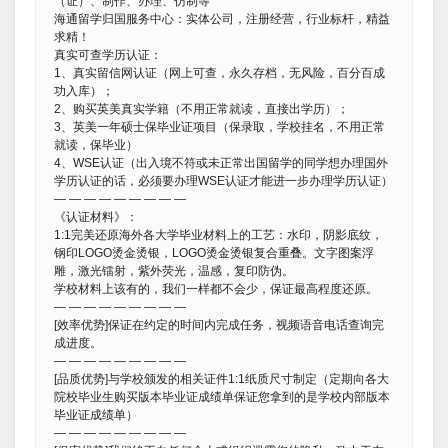
（证）、制作、办理、仿制等
海通留学归国服务中心：实体公司，注册经营，行业标杆，精益
求精！
真实可查学历认证：
1、真实留信网认证（网上可查，永久存档，无风险，百分百成
功入库）；
2、购买英美真实学籍（不用正常就读，直接出学历）；
3、英美一年硕士保毕业证项目（保录取，学校挂名，不用正常
就读，保毕业）
4、WSE认证（出入境不符或未正常出国留学的同学想办理国外
学历认证的话，必须要办理WSE认证才能进一步办理学历认证）
— — — — — — — — —
《认证材料》：
1:1完美还原海外各大学毕业材料上的工艺：水印，阴影底纹，
钢印LOGO烫金烫银，LOGO烫金烫银复合重叠。文字图案浮
雕，激光镭射，紫外荧光，温感，复印防伪。
学校材料上该有的，我们一样都不会少，保证最高程度还原。
— — — — — — — — —
[效率优势]保证在约定的时间内完成任务，视频语音电话查询完
成进度。
— — — — — — — — —
[品质优势]与学校颁发的相关证件1:1纸质尺寸制定（定期向各大
院校毕业生购买版本毕业证成绩单保证您拿到的是学校内部版本
毕业证成绩单）
— — — — — — — — —