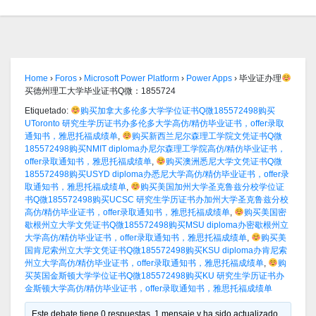
Home
›
Foros
›
Microsoft Power Platform
›
Power Apps
›
毕业证办理
买德州理工大学毕业证书Q微：1855724
Etiquetado:
购买加拿大多伦多大学学位证书Q微185572498购买
UToronto 研究生学历证书办多伦多大学高仿/精仿毕业证书，offer录取
通知书，雅思托福成绩单
,
购买新西兰尼尔森理工学院文凭证书Q微
185572498购买NMIT diploma办尼尔森理工学院高仿/精仿毕业证书，
offer录取通知书，雅思托福成绩单
,
购买澳洲悉尼大学文凭证书Q微
185572498购买USYD diploma办悉尼大学高仿/精仿毕业证书，offer录
取通知书，雅思托福成绩单
,
购买美国加州大学圣克鲁兹分校学位证
书Q微185572498购买UCSC 研究生学历证书办加州大学圣克鲁兹分校
高仿/精仿毕业证书，offer录取通知书，雅思托福成绩单
,
购买美国密
歇根州立大学文凭证书Q微185572498购买MSU diploma办密歇根州立
大学高仿/精仿毕业证书，offer录取通知书，雅思托福成绩单
,
购买美
国肯尼索州立大学文凭证书Q微185572498购买KSU diploma办肯尼索
州立大学高仿/精仿毕业证书，offer录取通知书，雅思托福成绩单
,
购
买英国金斯顿大学学位证书Q微185572498购买KU 研究生学历证书办
金斯顿大学高仿/精仿毕业证书，offer录取通知书，雅思托福成绩单
Este debate tiene 0 respuestas, 1 mensaje y ha sido actualizado