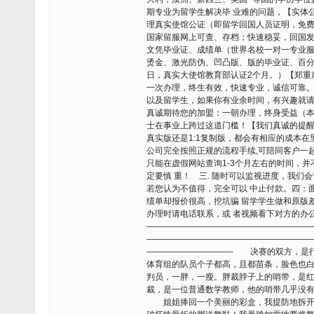
期专业为留学生解决毕 业难的问题，【实体公司，值
理真实使馆公证（即留学回国人员证明，免费
国家留服网上可查、存档；快速稳妥，回国发
文凭毕业证、成绩单（世界名校一对一专业服
烫金、激光防伪、凹凸版、版的毕业证、百分
日，真实大使馆教育部认证2个月。）【郑重
一次办理，终生有效，快速专业，诚信可靠
以及留学生，如果你有业余时间，有兴趣就请 联系
真诚期待您的加盟：一朝办理，终身受益（本
士在事业上跨过这道门槛！【我们真诚的提醒
真实版还是1:1复制版，都会有相应的成本在
公司完全按照正规的流程手续,可陪同客户一
只能在虚假网站查询1-3个月左右的时间，
定要慎 重！ 三. 随时可以监视进度，我
若您认为不值得，完全可以 中止付款。四：
绩单却报价很高，挖坑骗 留学学生做和原版
办理时请电话联系，或 者视频看下对方的办
———————————————————
———————————————————
——————————- 决赛的双方，是
体育组的队员个子都高，且都苗条，脸色也
判员，一胖，一瘦。胖裁脖子上的哨带，是红
裁，是一位普通数学教师，他的哨带几乎没
姐姐捧回一个美丽的彩盒，我提防地拆开，