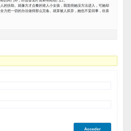
舞鞋扔向门外，昂首瞥见叶良鲜明站在门口。
旁人的扶助。就像方才点餐的谁人小女孩，我觉得她没方法进入，可她却
人全力把一切的办法做得那么完备。就算被人摈弃，她也不妥回事，欣喜
Acceder