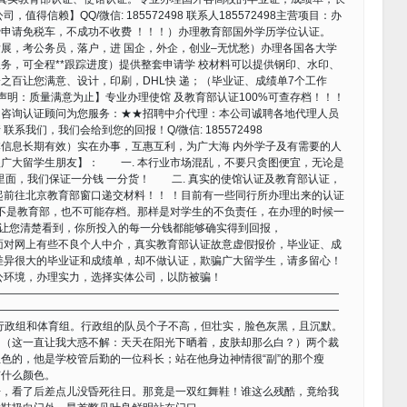
得信赖】QQ/微信: 185572498 联系人185572498主营项目：办
申请免税车，不成功不收费 ！！！）办理教育部国外学历学位认证。
展，考公务员，落户，进 国企，外企，创业–无忧愁）办理各国各大学
务，可全程**跟踪进度）提供整套申请学 校材料可以提供钢印、水印、
之百让您满意、设计，印刷，DHL快 递；（毕业证、成绩单7个工作
声明：质量满意为止】专业办理使馆 及教育部认证100%可查存档！！！
。咨询认证顾问为您服务：★★招聘中介代理：本公司诚聘各地代理人员
我们，我们会给到您的回报！Q/微信: 185572498
信息长期有效）实在办事，互惠互利，为广大海 内外学子及有需要的人
广大留学生朋友】： 一. 本行业市场混乱，不要只贪图便宜，无论是
里面，我们保证一分钱 一分货！ 二. 真实的使馆认证及教育部认证，
起前往北京教育部窗口递交材料！！ ！目前有一些同行所办理出来的认证
并不是教育部，也不可能存档。那样是对学生的不负责任，在办理的时候一
们会让您清楚看到，你所投入的每一分钱都能够确实得到回报，
面对网上有些不良个人中介，真实教育部认证故意虚假报价，毕业证、成
差异很大的毕业证和成绩单，却不做认证，欺骗广大留学生，请多留心！
公环境，办理实力，选择实体公司，以防被骗！
————————————————————————————————
————————————————————————————————
行政组和体育组。行政组的队员个子不高，但壮实，脸色灰黑，且沉默。
白（这一直让我大惑不解：天天在阳光下晒着，皮肤却那么白？）两个裁
色的，他是学校管后勤的一位科长；站在他身边神情很“副”的那个瘦
有什么颜色。
看了后差点儿没昏死往日。那竟是一双红舞鞋！谁这么残酷，竟给我