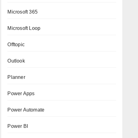
Microsoft 365
Microsoft Loop
Offtopic
Outlook
Planner
Power Apps
Power Automate
Power BI