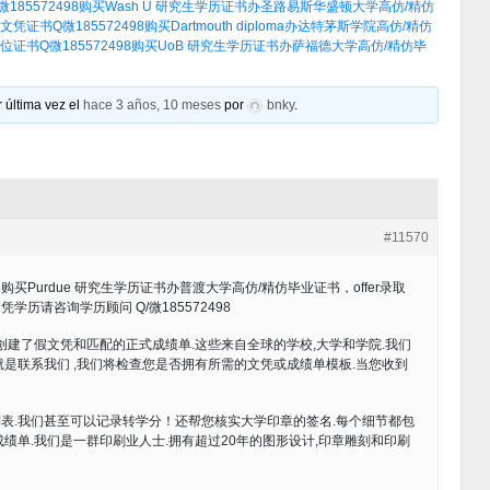
85572498购买Wash U 研究生学历证书办圣路易斯华盛顿大学高仿/精仿
书Q微185572498购买Dartmouth diploma办达特茅斯学院高仿/精仿
证书Q微185572498购买UoB 研究生学历证书办萨福德大学高仿/精仿毕
 última vez el
hace 3 años, 10 meses
por
bnky
.
#11570
购买Purdue 研究生学历证书办普渡大学高仿/精仿毕业证书，offer录取
历请咨询学历顾问 Q/微185572498
创建了假文凭和匹配的正式成绩单.这些来自全球的学校,大学和学院.我们
是联系我们 ,我们将检查您是否拥有所需的文凭或成绩单模板.当您收到
表.我们甚至可以记录转学分！还帮您核实大学印章的签名.每个细节都包
绩单.我们是一群印刷业人士.拥有超过20年的图形设计,印章雕刻和印刷