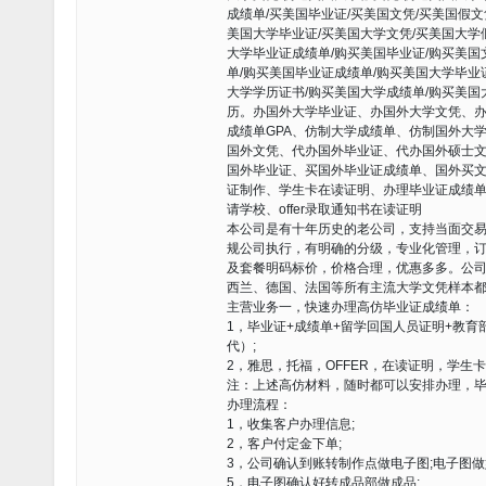
成绩单/买美国毕业证/买美国文凭/买美国假文
美国大学毕业证/买美国大学文凭/买美国大学
大学毕业证成绩单/购买美国毕业证/购买美国
单/购买美国毕业证成绩单/购买美国大学毕业
大学学历证书/购买美国大学成绩单/购买美国大
历。办国外大学毕业证、办国外大学文凭、
成绩单GPA、仿制大学成绩单、仿制国外大
国外文凭、代办国外毕业证、代办国外硕士
国外毕业证、买国外毕业证成绩单、国外买
证制作、学生卡在读证明、办理毕业证成绩单
请学校、offer录取通知书在读证明
本公司是有十年历史的老公司，支持当面交易
规公司执行，有明确的分级，专业化管理，
及套餐明码标价，价格合理，优惠多多。公
西兰、德国、法国等所有主流大学文凭样本
主营业务一，快速办理高仿毕业证成绩单：
1，毕业证+成绩单+留学回国人员证明+教
代）;
2，雅思，托福，OFFER，在读证明，学生
注：上述高仿材料，随时都可以安排办理，
办理流程：
1，收集客户办理信息;
2，客户付定金下单;
3，公司确认到账转制作点做电子图;电子图做
5，电子图确认好转成品部做成品;