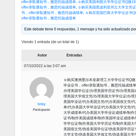
offer录取通知书，雅思托福成绩单
,
☺购买美国布朗大学学位证书Q微185
offer录取通知书，雅思托福成绩单
,
☺购买美国恩波利亚州立大学文凭证书Q微
书，offer录取通知书，雅思托福成绩单
,
☺购买英国巴斯大学学位证书Q微1
offer录取通知书，雅思托福成绩单
Este debate tiene 0 respuestas, 1 mensaje y ha sido actualizado por
Viendo 1 entrada (de un total de 1)
Autor
Entradas
07/10/2022 a las 3:07 am
☺购买澳洲墨尔本皇家理工大学学位证书Q微18
毕业证书，offer录取通知书，雅思托福成绩单
办理美国学位证/办理美国学历证书/办理美国
理美国大学假文凭/办理美国大学学位证/办理
美国毕业证/代办美国文凭/代办美国假文凭/
bnky
单/代办美国大学毕业证/代办美国大学文凭/
Participante
大学成绩单/代办美国大学毕业证成绩单/制作
证书/制作美国成绩单/制作美国毕业证成绩单
学学位证/制作美国大学学历证书/制作美国大
美国假文凭/伪造美国学位证/伪造美国学历证
大学文凭/伪造美国大学假文凭/伪造美国大学