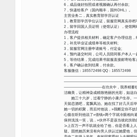
6，成品做好拍照或者视频确认再付余款;
7，快递给客户（国内顺丰，国外DHL）。
主营业务二，真实教育部学历认证
1，教育部学历学位认证，留服官网真实存档
2，留学回国人员证明（使馆认证），使馆网
办理流程
1，客户提供相关材料，确定客户办理信息，
2，补充毕业证成绩单等相关材料;
3，留服官网注册申请账号，付定金;
4，预约递交时间，公司人员陪同客户本人一
5，等待结果，完成结果书留服直接邮寄给客
6，客户确认收到结果，付余款。
客服微信：185572498 QQ：185572498
———————————————————
———————————————————
——————————-在功夫中，我养精蓄
洁幽美，让精神染成精致艳丽的光彩，如这
她三十六岁，过着宁静的小康户生存。一日
天留恋酒吧，鸾飘凤泊。她在找了好几天后
她一切的积聚，而后对他说，»我断定你不妨
心腹在听到他说了»借钱»两个字就冷眼相向
保持浅浅一笑，说，»伙伴不是该当彼此扶助
∶»上百万一声不吭就全给了他，你是否看上
疑。固然她历来没有向旁人供认过她爱他，
高中二年级上半年，有的同窗爱好上去网吧