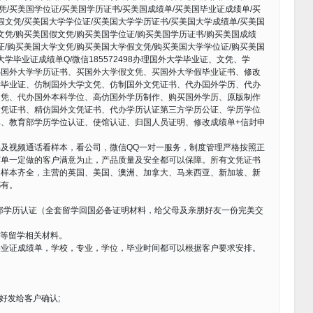
凭/买美国学位证/买美国学历证书/买美国成绩单/买美国毕业证成绩单/买
假文凭/买美国大学学位证/买美国大学学历证书/买美国大学成绩单/买美国
文凭/购买美国假文凭/购买美国学位证/购买美国学历证书/购买美国成绩
证/购买美国大学文凭/购买美国大学假文凭/购买美国大学学位证/购买美国
学毕业证成绩单Q/微信185572498办理国外大学毕业证、文凭、学
办国外大学学历证书、买国外大学假文凭、买国外大学假毕业证书、修改
学毕业证、仿制国外大学文凭、仿制国外文凭证书、代办国外学历、代办
文凭、代办国外本科学位、高仿国外学历制作、购买国外学历、原版制作
文凭证书、精仿国外文凭证书、代办学历认证第三方学历公证、学历学位
、教育部学历学位认证、使馆认证、归国人员证明、修改成绩单+信封申
及视频通话看样本，看公司，微信QQ一对一服务，制度管理严格按照正
订单一定做的客户满意为止，产品质量及安全都可以保障。所有文凭证书
司样本齐全，主营的英国、美国、澳洲、加拿大、马来西亚、新加坡、新
都有。
育部学历认证（全套留学回国必备证明材料，给父母及亲朋好友一份完美交
卡等留学相关材料。
毕业证成绩单，学校，专业，学位，毕业时间都可以根据客户要求安排。
好发给客户确认;