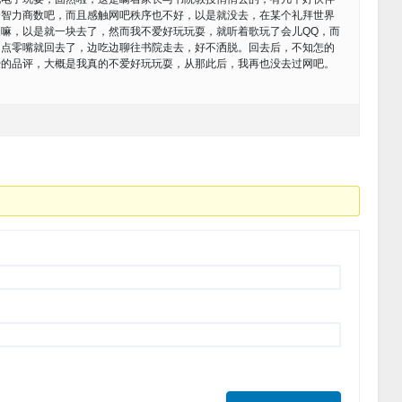
个智力商数吧，而且感触网吧秩序也不好，以是就没去，在某个礼拜世界
嘛，以是就一块去了，然而我不爱好玩玩耍，就听着歌玩了会儿QQ，而
了点零嘴就回去了，边吃边聊往书院走去，好不洒脱。回去后，不知怎的
授的品评，大概是我真的不爱好玩玩耍，从那此后，我再也没去过网吧。