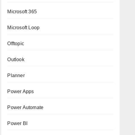
Microsoft 365
Microsoft Loop
Offtopic
Outlook
Planner
Power Apps
Power Automate
Power BI