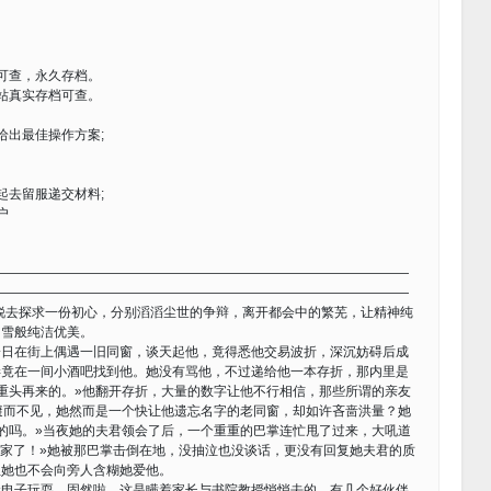
可查，永久存档。
站真实存档可查。
给出最佳操作方案;
起去留服递交材料;
户
————————————————————————————————
————————————————————————————————
锐去探求一份初心，分别滔滔尘世的争辩，离开都会中的繁芜，让精神纯
白雪般纯洁优美。
在街上偶遇一旧同窗，谈天起他，竟得悉他交易波折，深沉妨碍后成
毕竟在一间小酒吧找到他。她没有骂他，不过递给他一本存折，那内里是
重头再来的。»他翻开存折，大量的数字让他不行相信，那些所谓的亲友
避而不见，她然而是一个快让他遗忘名字的老同窗，却如许吝啬洪量？她
的吗。»当夜她的夫君领会了后，一个重重的巴掌连忙甩了过来，大吼道
人家了！»她被那巴掌击倒在地，没抽泣也没谈话，更没有回复她夫君的质
但她也不会向旁人含糊她爱他。
玩电子玩耍，固然啦，这是瞒着家长与书院教授悄悄去的，有几个好伙伴