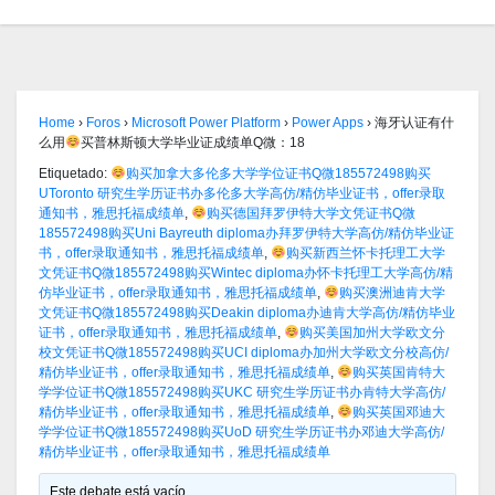
Home
›
Foros
›
Microsoft Power Platform
›
Power Apps
›
海牙认证有什
么用
买普林斯顿大学毕业证成绩单Q微：18
Etiquetado:
购买加拿大多伦多大学学位证书Q微185572498购买
UToronto 研究生学历证书办多伦多大学高仿/精仿毕业证书，offer录取
通知书，雅思托福成绩单
,
购买德国拜罗伊特大学文凭证书Q微
185572498购买Uni Bayreuth diploma办拜罗伊特大学高仿/精仿毕业证
书，offer录取通知书，雅思托福成绩单
,
购买新西兰怀卡托理工大学
文凭证书Q微185572498购买Wintec diploma办怀卡托理工大学高仿/精
仿毕业证书，offer录取通知书，雅思托福成绩单
,
购买澳洲迪肯大学
文凭证书Q微185572498购买Deakin diploma办迪肯大学高仿/精仿毕业
证书，offer录取通知书，雅思托福成绩单
,
购买美国加州大学欧文分
校文凭证书Q微185572498购买UCI diploma办加州大学欧文分校高仿/
精仿毕业证书，offer录取通知书，雅思托福成绩单
,
购买英国肯特大
学学位证书Q微185572498购买UKC 研究生学历证书办肯特大学高仿/
精仿毕业证书，offer录取通知书，雅思托福成绩单
,
购买英国邓迪大
学学位证书Q微185572498购买UoD 研究生学历证书办邓迪大学高仿/
精仿毕业证书，offer录取通知书，雅思托福成绩单
Este debate está vacío.