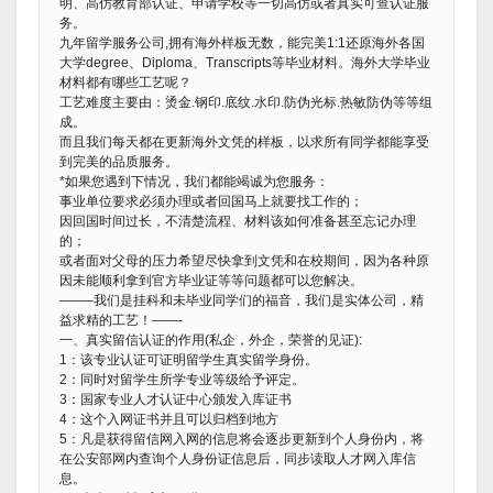
明、高仿教育部认证、申请学校等一切高仿或者真实可查认证服
务。
九年留学服务公司,拥有海外样板无数，能完美1:1还原海外各国
大学degree、Diploma、Transcripts等毕业材料。海外大学毕业
材料都有哪些工艺呢？
工艺难度主要由：烫金.钢印.底纹.水印.防伪光标.热敏防伪等等组
成。
而且我们每天都在更新海外文凭的样板，以求所有同学都能享受
到完美的品质服务。
*如果您遇到下情况，我们都能竭诚为您服务：
事业单位要求必须办理或者回国马上就要找工作的；
因回国时间过长，不清楚流程、材料该如何准备甚至忘记办理
的；
或者面对父母的压力希望尽快拿到文凭和在校期间，因为各种原
因未能顺利拿到官方毕业证等等问题都可以您解决。
——–我们是挂科和未毕业同学们的福音，我们是实体公司，精
益求精的工艺！——-
一、真实留信认证的作用(私企，外企，荣誉的见证):
1：该专业认证可证明留学生真实留学身份。
2：同时对留学生所学专业等级给予评定。
3：国家专业人才认证中心颁发入库证书
4：这个入网证书并且可以归档到地方
5：凡是获得留信网入网的信息将会逐步更新到个人身份内，将
在公安部网内查询个人身份证信息后，同步读取人才网入库信
息。