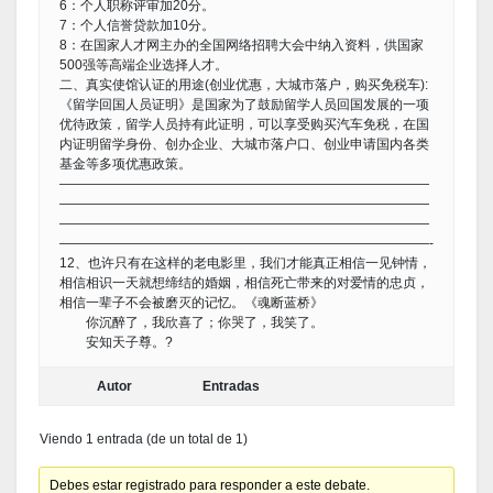
6：个人职称评审加20分。
7：个人信誉贷款加10分。
8：在国家人才网主办的全国网络招聘大会中纳入资料，供国家
500强等高端企业选择人才。
二、真实使馆认证的用途(创业优惠，大城市落户，购买免税车):
《留学回国人员证明》是国家为了鼓励留学人员回国发展的一项
优待政策，留学人员持有此证明，可以享受购买汽车免税，在国
内证明留学身份、创办企业、大城市落户口、创业申请国内各类
基金等多项优惠政策。
————————————————————————————
————————————————————————————
————————————————————————————
————————————————————————————-
12、也许只有在这样的老电影里，我们才能真正相信一见钟情，
相信相识一天就想缔结的婚姻，相信死亡带来的对爱情的忠贞，
相信一辈子不会被磨灭的记忆。《魂断蓝桥》
你沉醉了，我欣喜了；你哭了，我笑了。
安知天子尊。?
Autor
Entradas
Viendo 1 entrada (de un total de 1)
Debes estar registrado para responder a este debate.