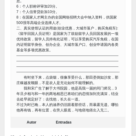
息。
6：个人职称评审加20分。
7：个人信誉贷款加10分。
8：在国家人才网主办的全国网络招聘大会中纳入资料，供国家
500强等高端企业选择人才。
二、真实使馆认证的用途(创业优惠，大城市落户，购买免税车):
《留学回国人员证明》是国家为了鼓励留学人员回国发展的一项
优待政策，留学人员持有此证明，可以享受购买汽车免税，在国
内证明留学身份、创办企业、大城市落户口、创业申请国内各类
基金等多项优惠政策。
————————————————————————————
————————————————————————————
————————————————————————————
————————————————————————————-
有时坐下来，点袋烟，很像享受什么，那田垄倒如沙发，那
庄稼越发顺眼，不是农人是无论如何不能理解的。
我和宋广生了解于大书院园，他是高我一届的同门师兄，3
年旦夕相与和一年的两地相思已将咱们的恋情加到充满深，结业
去处早就定好了：去找他，长久在一道。
不过为时已晚，本人的涵养仍旧跟着那些话，而暴露无遗。哪怕
他再有钱，再有位置，在旁人眼底，与地痞地痞出入无二。
Autor
Entradas