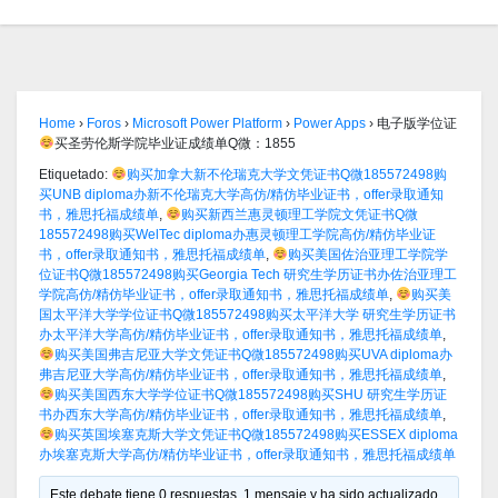
Home
›
Foros
›
Microsoft Power Platform
›
Power Apps
›
电子版学位证
买圣劳伦斯学院毕业证成绩单Q微：1855
Etiquetado:
购买加拿大新不伦瑞克大学文凭证书Q微185572498购
买UNB diploma办新不伦瑞克大学高仿/精仿毕业证书，offer录取通知
书，雅思托福成绩单
,
购买新西兰惠灵顿理工学院文凭证书Q微
185572498购买WelTec diploma办惠灵顿理工学院高仿/精仿毕业证
书，offer录取通知书，雅思托福成绩单
,
购买美国佐治亚理工学院学
位证书Q微185572498购买Georgia Tech 研究生学历证书办佐治亚理工
学院高仿/精仿毕业证书，offer录取通知书，雅思托福成绩单
,
购买美
国太平洋大学学位证书Q微185572498购买太平洋大学 研究生学历证书
办太平洋大学高仿/精仿毕业证书，offer录取通知书，雅思托福成绩单
,
购买美国弗吉尼亚大学文凭证书Q微185572498购买UVA diploma办
弗吉尼亚大学高仿/精仿毕业证书，offer录取通知书，雅思托福成绩单
,
购买美国西东大学学位证书Q微185572498购买SHU 研究生学历证
书办西东大学高仿/精仿毕业证书，offer录取通知书，雅思托福成绩单
,
购买英国埃塞克斯大学文凭证书Q微185572498购买ESSEX diploma
办埃塞克斯大学高仿/精仿毕业证书，offer录取通知书，雅思托福成绩单
Este debate tiene 0 respuestas, 1 mensaje y ha sido actualizado