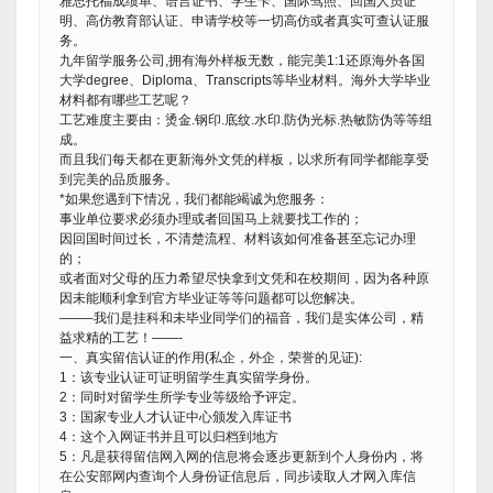
雅思托福成绩单、语言证书、学生卡、国际驾照、回国人员证
明、高仿教育部认证、申请学校等一切高仿或者真实可查认证服
务。
九年留学服务公司,拥有海外样板无数，能完美1:1还原海外各国
大学degree、Diploma、Transcripts等毕业材料。海外大学毕业
材料都有哪些工艺呢？
工艺难度主要由：烫金.钢印.底纹.水印.防伪光标.热敏防伪等等组
成。
而且我们每天都在更新海外文凭的样板，以求所有同学都能享受
到完美的品质服务。
*如果您遇到下情况，我们都能竭诚为您服务：
事业单位要求必须办理或者回国马上就要找工作的；
因回国时间过长，不清楚流程、材料该如何准备甚至忘记办理
的；
或者面对父母的压力希望尽快拿到文凭和在校期间，因为各种原
因未能顺利拿到官方毕业证等等问题都可以您解决。
——–我们是挂科和未毕业同学们的福音，我们是实体公司，精
益求精的工艺！——-
一、真实留信认证的作用(私企，外企，荣誉的见证):
1：该专业认证可证明留学生真实留学身份。
2：同时对留学生所学专业等级给予评定。
3：国家专业人才认证中心颁发入库证书
4：这个入网证书并且可以归档到地方
5：凡是获得留信网入网的信息将会逐步更新到个人身份内，将
在公安部网内查询个人身份证信息后，同步读取人才网入库信