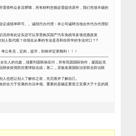
所需资料众多且啰嗦，所有材料您都必需提供原件，我们凭借丰硕的
业证成绩单即可。。诚招代办代理：本公司诚聘当地合作代办代理职
职员持有此证实还可以享受购买国产汽车免税等多项优惠政策
被别人取代呢？你现在从事的专业是否和你所学的专业对口？?
，考公务员，定岗，提升，职称评定更顺利！！！
——————————————————————————————
全生人的仇敌，须要列国联袂应付，所有巩固国际协作，凝固起克
冠肺炎疫情防控寰球狙击战；第二，灵验发展国际治安联合防治联
knowyou.在你想了解别人也想让别人了解你之前，先完善并了解自己。
效的全力于安康的办法本领。重要的是确定要竖立安康大于十足的观