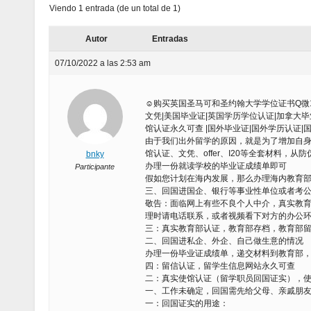
Viendo 1 entrada (de un total de 1)
Autor
Entradas
07/10/2022 a las 2:53 am
☺购买英国圣马可和圣约翰大学学位证书Q微1855
文凭|美国毕业证|英国学历学位认证|加拿大毕
馆认证永久可查 |国外毕业证|国外学历认证|
由于我们出外留学的原因，就是为了增加自
馆认证、文凭、offer、I20等全套材料，
bnky
办理一份就读学校的毕业证成绩单即可
Participante
假如您计划在海内发展，那么办理海内教育
三、回国进国企、银行等事业性单位或者考
敬告：面临网上有些不良个人中介，真实教
理时请电话联系，或者视频看下对方的办公
三：真实教育部认证，教育部存档，教育部
二、回国进私企、外企、自己做生意的情况
办理一份毕业证成绩单，递交材料到教育部
四：留信认证，留学生信息网站永久可查
二：真实使馆认证（留学职员回国证实），
一、工作未确定，回国需先给父母、亲戚朋
一：回国证实的用途：