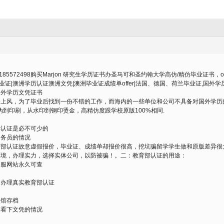
72498购买Marjon 研究生学历证书办圣马可和圣约翰大学高仿/精仿毕业证书，offe
业证|澳洲学历认证澳洲文凭|澳洲毕业证成绩单offer|法国、德国、荷兰毕业证,国
国外学历文凭证书
身上风，为了毕业后找到一份不错的工作，而海内的一些单位和公司不具备对国外学历
从防伪到印刷，从水印到钢印烫金，高精仿度跟学校原版100%相同.
部认证是必不可少的
公务员的情况
育部认证故意虚假报价，毕业证、成绩单却报价很高，挖坑骗留学学生做和原版差异很
环境，办理实力，选择实体公司，以防被骗！。二：教育部认证的用途：
留服网站永久可查
，办理真实教育部认证
使馆存档
友看下文凭的情况