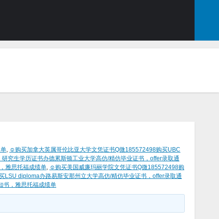
绩单
,
☺购买加拿大英属哥伦比亚大学文凭证书Q微185572498购买UBC
en 研究生学历证书办德累斯顿工业大学高仿/精仿毕业证书，offer录取通
知书，雅思托福成绩单
,
☺购买美国威廉玛丽学院文凭证书Q微185572498购
SU diploma办路易斯安那州立大学高仿/精仿毕业证书，offer录取通
取通知书，雅思托福成绩单