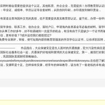
您应聘时都会需要您提供这个认证。其他私营、外企企业，无需提供！办理教育部认证
一：毕业证、成绩单、学历认证等全套材料，从防伪到印刷，水印底纹到钢印烫金，
没有渠道去查询国外文凭的真假，也不需要提供真实教育部认证。鉴于此，办理一份毕
们
实留学身份、联系工作、创办企业、落转户口、申请海内各类基金等必备的材料。留学
你从事工作好多年，好不轻易碰到一次提升的机会，有没有由于只是缺少一个证书而
信，更有价值？?或许这些我们都曾想过?
免费专业测评，审核，便可短期内获得教育部颁发的学历学位认证书，让你求职应聘
——————————————————————————————————————
——————- 作品指出，大众保健安定是生人面对的共通挑拨，宏大污染性病症是
和国际社会服务社会一起，共通保护好地域和寰球的大众保健安定。第一，顽强打好新
四，巩固国际直观财经策略融合。
knowwhoyouarebeforeyoutryandknowsomeoneelseandexpectthemto
，安康即是十足。怎样保有安康，积常年的体味教导，该当有了一套老练的卓有成