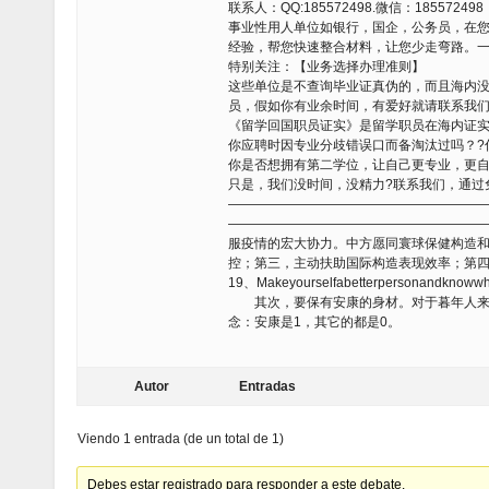
联系人：QQ:185572498.微信：185572498
事业性用人单位如银行，国企，公务员，在
经验，帮您快速整合材料，让您少走弯路。
特别关注：【业务选择办理准则】
这些单位是不查询毕业证真伪的，而且海内
员，假如你有业余时间，有爱好就请联系我
《留学回国职员证实》是留学职员在海内证
你应聘时因专业分歧错误口而备淘汰过吗？?
你是否想拥有第二学位，让自己更专业，更自
只是，我们没时间，没精力?联系我们，通过
———————————————————
———————————————————
服疫情的宏大协力。中方愿同寰球保健构造
控；第三，主动扶助国际构造表现效率；第
19、Makeyourselfabetterpersonand
其次，要保有安康的身材。对于暮年人来说
念：安康是1，其它的都是0。
Autor
Entradas
Viendo 1 entrada (de un total de 1)
Debes estar registrado para responder a este debate.