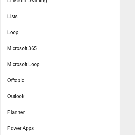
LinkedIn Learning
Lists
Loop
Microsoft 365
Microsoft Loop
Offtopic
Outlook
Planner
Power Apps