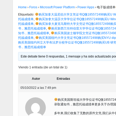
Home
›
Foros
›
Microsoft Power Platform
›
Power Apps
›
电子版成绩单
Etiquetado:
购买加拿大温尼伯大学文凭证书Q微185572498购买U Win
托福成绩单
,
购买加拿大温莎大学学位证书Q微185572498购买U Wi
托福成绩单
,
购买加拿大麦克马斯特大学文凭证书Q微185572498购买Mc
书，雅思托福成绩单
,
购买新西兰坎特伯雷大学学位证书Q微1855724
知书，雅思托福成绩单
,
购买美国波士顿学院文凭证书Q微185572498
托福成绩单
,
购买美国纽约大学文凭证书Q微185572498购买NYU d
购买美国纽约州立大学布法罗分校学位证书Q微185572498购买UB 
书，雅思托福成绩单
Este debate tiene 0 respuestas, 1 mensaje y ha sido actualizado por
Viendo 1 entrada (de un total de 1)
Autor
Entradas
05/10/2022 a las 7:49 pm
购买美国斯坦福大学学位证书Q微18557249
录取通知书，雅思托福成绩单更多关于办理国外文
多年来,我们收集了无数的原件文凭,我们从中