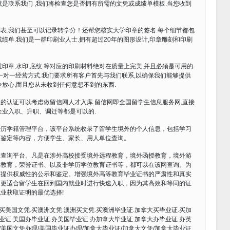
是联系我们 ,我们将检查您是否拥有所需的文凭或成绩单模板.当您收到
表.我们甚至可以记录转学分！还帮您核实大学印章的签名.每个细节都包
绩单.我们是一群印刷业人士.拥有超过20年的图形设计,印章雕刻和印刷
浮雕印章,水印,底纹.等对应的印刷材料绝对在质量上完美,并且必须是可用的.
们的一对一经营方式.我们要求所有客户首先与我们联系,以确保我们能够提供
放心,而且您从未收到任何意想不到的东西.
的认证可以考虑做留信网人才入库.留信网即全国留学生信息服务网,直接
企业入职、升职、调迁等都是可以的.
经历学籍管理平台，该平台系统收录了留学生境外的个人信息，包括学习
历鉴定等内容，方便学生、家长、用人单位查询。
上查询平台。凡是在涉外高校接受境外远程教育，境外函授教育，境外游
者教育，荣誉证书、以及非学历学位教育证书等，都可以在该网查询。为
可提供权威性的公示和鉴定。增强境外高等教育毕业证书的严肃性和真实
。更适合留学生在回到国内就业时进行快速入职，因为其高效和等同的证
业获取证明的最优选择!
买美国文凭.买澳洲文凭.澳洲买文凭.买澳洲毕业证.加拿大买毕业证.买加
业证.美国办毕业证.办美国毕业证.办加拿大毕业证.加拿大办毕业证.办英
/美国文凭办理/美国毕业证办理/加拿大毕业证/加拿大文凭/加拿大毕业证