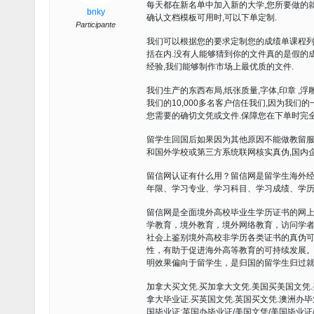
每天都在新名单中加入新的大学,您所要做的就
bnky
确认文档模板可用时,可以下单定制.
Participante
我们可以根据您的要求定制您的成绩单课程列
括在内.没有人能够猜到你的文件真的是假的成
经验,我们能够制作市场上最优质的文件.
我们生产的东西布局,纸张质量,字体,印章 ,
我们的10,000多名客户信任我们,因为我
您需要的确切文凭或文件.保障您在下单时完全
留学生回国后如果因为其他原因不能做教留服
和国外学校或第三方系统联网核实真伪,国内
留信网认证有什么用？留信网是留学生海外
年限、学习专业、学习科目、学习成绩、学
留信网是全面境外高校毕业生学历证书的网
学教育，境外教育，境外网络教育，访问学
社会上鉴别境外高校非学历各类证书的真伪
性，有助于促进海外高等教育的可持续发展
明效果偏向于留学生，是归国的留学生归过就
加拿大买文凭.买加拿大文凭.美国买美国文凭.
拿大毕业证.买英国文凭.英国买文凭.澳洲办毕
国毕业证;英国办毕业证/美国文凭/美国毕业证