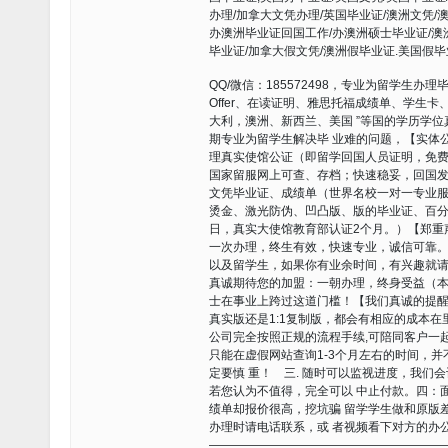
办理/加拿大文凭办理/英国毕业证/澳洲文凭/
办澳洲毕业证回国工作/办澳洲硕士毕业证/澳
毕业证/加拿大假文凭/澳洲假毕业证.美国假毕
QQ/微信：185572498，专业为留学生
Offer、在读证明、雅思托福成绩单、学生
大利，澳洲、新西兰、美国 ”等国的学历学
期专业为留学生解决毕 业难的问题，【实体公司，值
理真实使馆公证（即留学回国人员证明，免费
国家留服网上可查、存档；快速稳妥，回国发
文凭毕业证、成绩单（世界名校一对一专业服
烫金、激光防伪、凹凸版、版的毕业证、百分
日，真实大使馆教育部认证2个月。）【郑重
一次办理，终生有效，快速专业，诚信可靠
以及留学生，如果你有业余时间，有兴趣就请 联系
真诚期待您的加盟：一朝办理，终身受益（本
士在事业上跨过这道门槛！【我们真诚的提醒
真实版还是1:1复制版，都会有相应的成本在
公司完全按照正规的流程手续,可陪同客户一
只能在虚假网站查询1-3个月左右的时间，
定要慎 重！ 三. 随时可以监视进度，我
若您认为不值得，完全可以 中止付款。四：
绩单却报价很高，挖坑骗 留学学生做和原版
办理时请电话联系，或 者视频看下对方的办
———————————————————