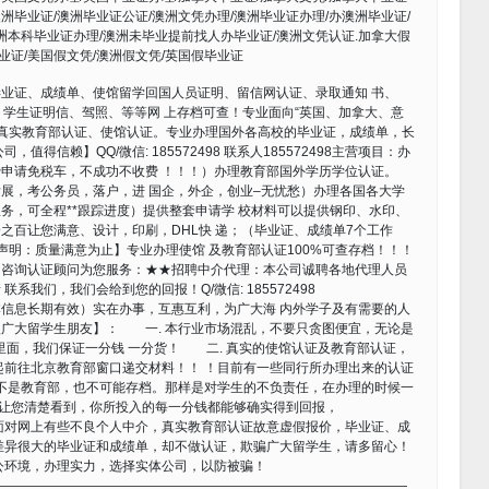
澳洲毕业证/澳洲毕业证公证/澳洲文凭办理/澳洲毕业证办理/办澳洲毕业证/
洲本科毕业证办理/澳洲未毕业提前找人办毕业证/澳洲文凭认证.加拿大假
业证/美国假文凭/澳洲假文凭/英国假毕业证
办理毕业证、成绩单、使馆留学回国人员证明、留信网认证、录取通知 书、
卡、学生证明信、驾照、等等网 上存档可查！专业面向“英国、加拿大、意
位真实教育部认证、使馆认证。专业办理国外各高校的毕业证，成绩单，长
得信赖】QQ/微信: 185572498 联系人185572498主营项目：办
申请免税车，不成功不收费 ！！！）办理教育部国外学历学位认证。
展，考公务员，落户，进 国企，外企，创业–无忧愁）办理各国各大学
务，可全程**跟踪进度）提供整套申请学 校材料可以提供钢印、水印、
之百让您满意、设计，印刷，DHL快 递；（毕业证、成绩单7个工作
声明：质量满意为止】专业办理使馆 及教育部认证100%可查存档！！！
。咨询认证顾问为您服务：★★招聘中介代理：本公司诚聘各地代理人员
我们，我们会给到您的回报！Q/微信: 185572498
信息长期有效）实在办事，互惠互利，为广大海 内外学子及有需要的人
广大留学生朋友】： 一. 本行业市场混乱，不要只贪图便宜，无论是
里面，我们保证一分钱 一分货！ 二. 真实的使馆认证及教育部认证，
起前往北京教育部窗口递交材料！！ ！目前有一些同行所办理出来的认证
并不是教育部，也不可能存档。那样是对学生的不负责任，在办理的时候一
们会让您清楚看到，你所投入的每一分钱都能够确实得到回报，
面对网上有些不良个人中介，真实教育部认证故意虚假报价，毕业证、成
差异很大的毕业证和成绩单，却不做认证，欺骗广大留学生，请多留心！
公环境，办理实力，选择实体公司，以防被骗！
————————————————————————————————