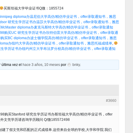
买斯坦福大学毕业证书Q微：1855724
nipeg diploma办温尼伯大学高仿/精仿毕业证书，offer录取通知书，雅思
ndsor 研究生学历证书办温莎大学高仿/精仿毕业证书，offer录取通知书，雅思
Master diploma办麦克马斯特大学高仿/精仿毕业证书，offer录取通知
98购买UC 研究生学历证书办坎特伯雷大学高仿/精仿毕业证书，offer录取通
购买BC diploma办波士顿学院高仿/精仿毕业证书，offer录取通知书，雅思
iploma办纽约大学高仿/精仿毕业证书，offer录取通知书，雅思托福成绩单
,
研究生学历证书办纽约州立大学布法罗分校高仿/精仿毕业证书，offer录取通知
 última vez el
hace 3 años, 10 meses
por
bnky
.
#3660
8购买Stanford 研究生学历证书办斯坦福大学高仿/精仿毕业证书，offer
凭学历请咨询学历顾问 Q/微185572498
创建了假文凭和匹配的正式成绩单.这些来自全球的学校,大学和学院.我们