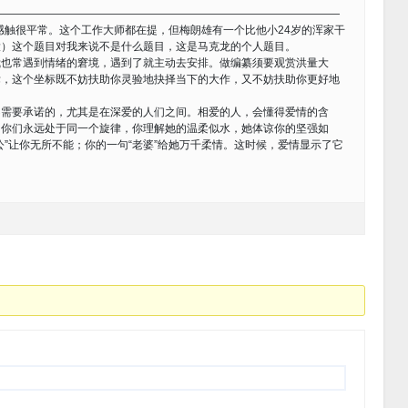
————————————————————————————————
触很平常。这个工作大师都在提，但梅朗雄有一个比他小24岁的浑家干
大）这个题目对我来说不是什么题目，这是马克龙的个人题目。
常遇到情绪的窘境，遇到了就主动去安排。做编纂须要观赏洪量大
标，这个坐标既不妨扶助你灵验地抉择当下的大作，又不妨扶助你更好地
要承诺的，尤其是在深爱的人们之间。相爱的人，会懂得爱情的含
，你们永远处于同一个旋律，你理解她的温柔似水，她体谅你的坚强如
公”让你无所不能；你的一句“老婆”给她万千柔情。这时候，爱情显示了它