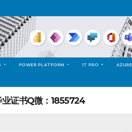
5
POWER PLATFORM
IT PRO
AZUR
证书Q微：1855724