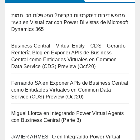
מחפש דירות דיסקרטיות בקריות? המטפלות הכי חמות
בעיר
en
Visualizar con Power BI vistas de Microsoft
Dynamics 365
Business Central – Virtual Entity – CDS – Gerardo
Rentería Blog
en
Exponer APIs de Business
Central como Entidades Virtuales en Common
Data Service (CDS) Preview (Oct’20)
Fernando SA
en
Exponer APIs de Business Central
como Entidades Virtuales en Common Data
Service (CDS) Preview (Oct’20)
Miguel Llorca
en
Integrando Power Virtual Agents
con Business Central (Parte 3)
JAVIER ARMESTO
en
Integrando Power Virtual