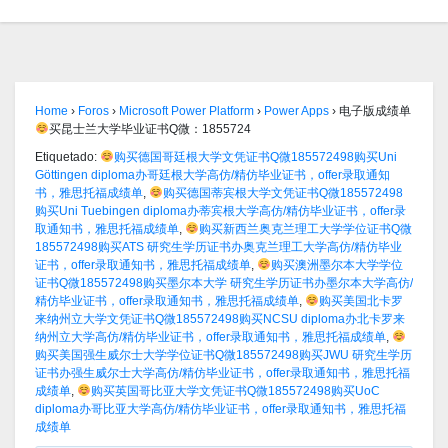
Home
›
Foros
›
Microsoft Power Platform
›
Power Apps
›
电子版成绩单
买昆士兰大学毕业证书Q微：1855724
Etiquetado:
购买德国哥廷根大学文凭证书Q微185572498购买Uni
Göttingen diploma办哥廷根大学高仿/精仿毕业证书，offer录取通知
书，雅思托福成绩单
,
购买德国蒂宾根大学文凭证书Q微185572498
购买Uni Tuebingen diploma办蒂宾根大学高仿/精仿毕业证书，offer录
取通知书，雅思托福成绩单
,
购买新西兰奥克兰理工大学学位证书Q微
185572498购买ATS 研究生学历证书办奥克兰理工大学高仿/精仿毕业
证书，offer录取通知书，雅思托福成绩单
,
购买澳洲墨尔本大学学位
证书Q微185572498购买墨尔本大学 研究生学历证书办墨尔本大学高仿/
精仿毕业证书，offer录取通知书，雅思托福成绩单
,
购买美国北卡罗
来纳州立大学文凭证书Q微185572498购买NCSU diploma办北卡罗来
纳州立大学高仿/精仿毕业证书，offer录取通知书，雅思托福成绩单
,
购买美国强生威尔士大学学位证书Q微185572498购买JWU 研究生学历
证书办强生威尔士大学高仿/精仿毕业证书，offer录取通知书，雅思托福
成绩单
,
购买英国哥比亚大学文凭证书Q微185572498购买UoC
diploma办哥比亚大学高仿/精仿毕业证书，offer录取通知书，雅思托福
成绩单