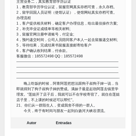
主营业务二，真实教育部学历认证
1，教育部学历学位认证，留服官网真实存档可查，永久存档。
2，留学回国人员证明（使馆认证），使馆网站真实存档可查。
办理流程
1，客户提供相关材料，确定客户办理信息，给出最佳操作方案;
2，补充毕业证成绩单等相关材料;
3，留服官网注册申请账号，付定金;
4，预约递交时间，公司人员陪同客户本人一起去留服递交材料;
5，等待结果，完成结果书留服直接邮寄给客户
6，客户确认收到结果，付余款。
客服微信：185572498 QQ：185572498
————————————————————————————
————————————————————————————
————————————————————————————
————————————————————————————-
晚上吃饭的时候，阿青阿莲把想法跟狗子叔狗子婶一说，当
即就得到了狗子叔狗子婶的赞成。满妹子最是起劲阿莲去镇里学
理发。“莲姐开了店子后，我就可以不在学校寄宿了。就住在莲姐
店子里，不上课的时候还可以帮忙”。
21、你们从一群陌生人，变成我舍不得的一群人。
今天，终于有时间与朋友一起到白扬河大峡谷漂流。
Autor
Entradas