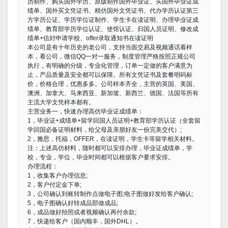
历制作、购买国外学历、原版制作国外毕业证、买国外毕业证成
绩单、国外买文凭证书、精仿国外文凭证书、代办学历认证第三
方学历公证、学历学位证制作、学生卡在读证明、办理毕业证成
绩单、教育部学历学位认证、使馆认证、归国人员证明、修改成
绩单+信封申请学校、offer录取通知书在读证明
本公司是有十年历史的老公司，支持当面交易及视频通话看样
本，看公司，微信QQ一对一服务，制度管理严格按照正规公司
执行，有明确的分级，专业化管理，订单一定做的客户满意为
止，产品质量及安全都可以保障。所有文凭证书及套餐明码标
价，价格合理，优惠多多。公司样本齐全，主营的英国、美国、
澳洲、加拿大、马来西亚、新加坡、新西兰、德国、法国等所有
主流大学文凭样本都有。
主营业务一，快速办理高仿毕业证成绩单：
1，毕业证+成绩单+留学回国人员证明+教育部学历认证（全套留
学回国必备证明材料，给父母及亲朋好友一份完美交代）;
2，雅思，托福，OFFER，在读证明，学生卡等留学相关材料。
注：上述高仿材料，随时都可以安排办理，毕业证成绩单，学
校，专业，学位，毕业时间都可以根据客户要求安排。
办理流程：
1，收集客户办理信息;
2，客户付定金下单;
3，公司确认到账转制作点做电子图;电子图做好发给客户确认;
5，电子图确认好转成品部做成品;
6，成品做好拍照或者视频确认再付余款;
7，快递给客户（国内顺丰，国外DHL）。