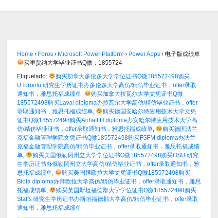
Home
›
Foros
›
Microsoft Power Platform
›
Power Apps
›
电子版成绩单
买里贾纳大学毕业证书Q微：1855724
Etiquetado:
购买加拿大多伦多大学学位证书Q微185572498购买
UToronto 研究生学历证书办多伦多大学高仿/精仿毕业证书，offer录取
通知书，雅思托福成绩单
,
购买加拿大拉瓦尔大学文凭证书Q微
185572498购买Laval diploma办拉瓦尔大学高仿/精仿毕业证书，offer
录取通知书，雅思托福成绩单
,
购买德国安哈尔特应用技术大学文凭
证书Q微185572498购买Anhalt H diploma办安哈尔特应用技术大学高
仿/精仿毕业证书，offer录取通知书，雅思托福成绩单
,
购买德国法兰
克福金融管理学院文凭证书Q微185572498购买FSFM diploma办法兰
克福金融管理学院高仿/精仿毕业证书，offer录取通知书，雅思托福成绩
单
,
购买美国俄勒冈州立大学学位证书Q微185572498购买OSU 研究
生学历证书办俄勒冈州立大学高仿/精仿毕业证书，offer录取通知书，雅
思托福成绩单
,
购买美国拜欧拉大学文凭证书Q微185572498购买
Biola diploma办拜欧拉大学高仿/精仿毕业证书，offer录取通知书，雅思
托福成绩单
,
购买英国斯坦福德郡大学学位证书Q微185572498购买
Staffs 研究生学历证书办斯坦福德郡大学高仿/精仿毕业证书，offer录取
通知书，雅思托福成绩单