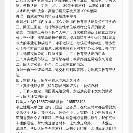
历的真实性和有效性进行判定的能力★毕业证、成绩单、学历认
证。使馆认证、文凭、offer、I20等全套材料，从防伪到印刷，
从水印到钢印烫金，高精仿度跟学校原版100%相同.
办理一份就读学校的毕业证成绩单即可
假如您计划在海内发展，那么办理海内教育部认证是必不可少的
三、回国进国企、银行等事业性单位或者考公务员的情况
敬告：面临网上有些不良个人中介，真实教育部认证故意虚假报
价，毕业证、成绩单却报价很高，挖坑骗留学学生做和原版差异
很大的毕业证和成绩单，却不做认证，欺骗泛博留学生，请多留
心！办理时请电话联系，或者视频看下对方的办公环境，办理实
力，选择实体公司，以防被骗！。二：教育部认证的用途：
三：真实教育部认证，教育部存档，教育部留服网站永久可查
二、回国进私企、外企、自己做生意的情况
办理一份毕业证成绩单，递交材料到教育部，办理真实教育部认
证
四：留信认证，留学生信息网站永久可查
二：真实使馆认证（留学职员回国证实），使馆存档
一、工作未确定，回国需先给父母、亲戚朋友看下文凭的情况
一：回国证实的用途：
联系人：QQ:185572498.微信：185572498
事业性用人单位如银行，国企，公务员，在您应聘时都会需要您
提供这个认证。其他私营、外企企业，无需提供！办理教育部认
证所需资料众多且啰嗦，所有材料您都必需提供原件，我们凭借
丰硕的经验，帮您快速整合材料，让您少走弯路。一：毕业证、
成绩单、学历认证等全套材料，从防伪到印刷，水印底纹到钢印