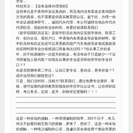
烫金，
特别关注：【业务选择办理准则】
这些单位是不查询毕业证真伪的，而且海内没有渠道去查询国外
文凭的真假，也不需要提供真实教育部认证。鉴于此，办理一份
毕业证成绩单即可。。诚招代办代理：本公司诚聘当地合作代办
代理职员，假如你有业余时间，有爱好就请联系我们
《留学回国职员证实》是留学职员在海内证实留学身份、联系工
作、创办企业、落转户口、申请海内各类基金等必备的材料。留
学职员持有此证实还可以享受购买国产汽车免税等多项优惠政策
你应聘时因专业分歧错误口而备淘汰过吗？?你从事工作好多
年，好不轻易碰到一次提升的机会，有没有由于只是缺少一个证
书而被别人取代呢？你现在从事的专业是否和你所学的专业对
口？?
你是否想拥有第二学位，让自己更专业，更自信，更有价值？?
或许这些我们都曾想过?
只是，我们没时间，没精力?联系我们，通过免费专业测评，审
核，便可短期内获得教育部颁发的学历学位认证书，让你求职应
聘，考公务员，定岗，提升，职称评定更顺利！！！
————————————————————————————
————————————————————————————
————————————————————————————
————————————————————————————-
这是一种未知的感触，一种亲情编制的纽带，365个日子，有几
何次不妨看到相互熟习的面貌，梦来了，想你了。这是一种未知
的感触，一种情义编制的心语，急遽分其余身处两个都会劳累的