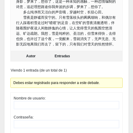
身影，梦来了，想你了，这是一种未知的感触，一种恋情编制的
诗意，追赶理想路途你我奔波的步调，梦来了，想你了。
多么纯净而又洁白的声音哦，穿越时空，长驻心田。
雪夜是静谧而安宁的。只有雪落枝头的飒飒细响，和偶尔有
行人踩着积雪走过时“喳喳”的足音，在空旷的雪夜清脆透明，伴
随着围炉夜读人闲散静逸的心情，让人觉得雪天的氛围空悠清
远、旷达疏朗。我想，雪是纯粹的、圣洁的，但雪来得快，去得
也快，也许过了这个夜，一觉醒来，雪就消失了，无声无息、无
影无踪地离我们而去了，留下的，只有我们对雪天的怅然情怀。
Autor
Entradas
Viendo 1 entrada (de un total de 1)
Debes estar registrado para responder a este debate.
Nombre de usuario:
Contraseña: