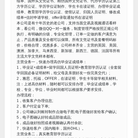
绩单、国外买文凭证书、精仿国外文凭证书、代办学历认证第三
方学历公证、学历学位证制作、学生卡在读证明、办理毕业证成
绩单、教育部学历学位认证、使馆认证、归国人员证明、修改成
绩单+信封申请学校、offer录取通知书在读证明
本公司是有十年历史的老公司，支持当面交易及视频通话看样
本，看公司，微信QQ一对一服务，制度管理严格按照正规公司
执行，有明确的分级，专业化管理，订单一定做的客户满意为
止，产品质量及安全都可以保障。所有文凭证书及套餐明码标
价，价格合理，优惠多多。公司样本齐全，主营的英国、美国、
澳洲、加拿大、马来西亚、新加坡、新西兰、德国、法国等所有
主流大学文凭样本都有。
主营业务一，快速办理高仿毕业证成绩单：
1，毕业证+成绩单+留学回国人员证明+教育部学历认证（全套留
学回国必备证明材料，给父母及亲朋好友一份完美交代）;
2，雅思，托福，OFFER，在读证明，学生卡等留学相关材料。
注：上述高仿材料，随时都可以安排办理，毕业证成绩单，学
校，专业，学位，毕业时间都可以根据客户要求安排。
办理流程：
1，收集客户办理信息;
2，客户付定金下单;
3，公司确认到账转制作点做电子图;电子图做好发给客户确认;
5，电子图确认好转成品部做成品;
6，成品做好拍照或者视频确认再付余款;
7，快递给客户（国内顺丰，国外DHL）。
主营业务二，真实教育部学历认证