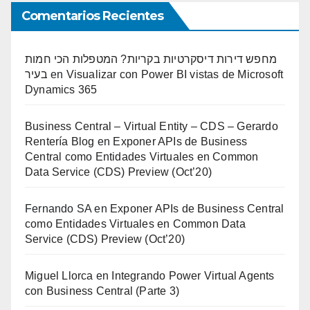
Comentarios Recientes
מחפש דירות דיסקרטיות בקריות? המטפלות הכי חמות
בעיר
en
Visualizar con Power BI vistas de Microsoft
Dynamics 365
Business Central – Virtual Entity – CDS – Gerardo
Rentería Blog
en
Exponer APIs de Business
Central como Entidades Virtuales en Common
Data Service (CDS) Preview (Oct’20)
Fernando SA
en
Exponer APIs de Business Central
como Entidades Virtuales en Common Data
Service (CDS) Preview (Oct’20)
Miguel Llorca
en
Integrando Power Virtual Agents
con Business Central (Parte 3)