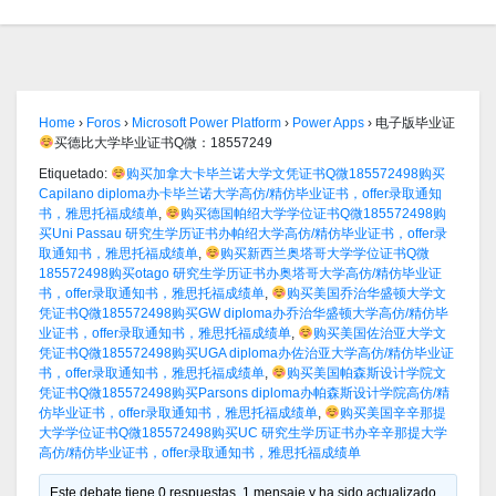
Home
›
Foros
›
Microsoft Power Platform
›
Power Apps
›
电子版毕业证
买德比大学毕业证书Q微：18557249
Etiquetado:
购买加拿大卡毕兰诺大学文凭证书Q微185572498购买
Capilano diploma办卡毕兰诺大学高仿/精仿毕业证书，offer录取通知
书，雅思托福成绩单
,
购买德国帕绍大学学位证书Q微185572498购
买Uni Passau 研究生学历证书办帕绍大学高仿/精仿毕业证书，offer录
取通知书，雅思托福成绩单
,
购买新西兰奥塔哥大学学位证书Q微
185572498购买otago 研究生学历证书办奥塔哥大学高仿/精仿毕业证
书，offer录取通知书，雅思托福成绩单
,
购买美国乔治华盛顿大学文
凭证书Q微185572498购买GW diploma办乔治华盛顿大学高仿/精仿毕
业证书，offer录取通知书，雅思托福成绩单
,
购买美国佐治亚大学文
凭证书Q微185572498购买UGA diploma办佐治亚大学高仿/精仿毕业证
书，offer录取通知书，雅思托福成绩单
,
购买美国帕森斯设计学院文
凭证书Q微185572498购买Parsons diploma办帕森斯设计学院高仿/精
仿毕业证书，offer录取通知书，雅思托福成绩单
,
购买美国辛辛那提
大学学位证书Q微185572498购买UC 研究生学历证书办辛辛那提大学
高仿/精仿毕业证书，offer录取通知书，雅思托福成绩单
Este debate tiene 0 respuestas, 1 mensaje y ha sido actualizado