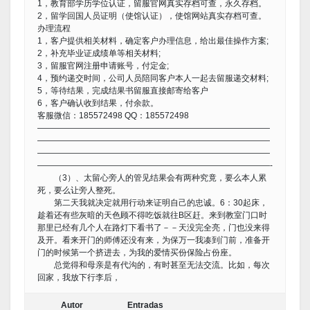
1，教育部学历学位认证，留服官网真实存档可查，永久存档。
2，留学回国人员证明（使馆认证），使馆网站真实存档可查。
办理流程
1，客户提供相关材料，确定客户办理信息，给出最佳操作方案;
2，补充毕业证成绩单等相关材料;
3，留服官网注册申请账号，付定金;
4，预约递交时间，公司人员陪同客户本人一起去留服递交材料;
5，等待结果，完成结果书留服直接邮寄给客户
6，客户确认收到结果，付余款。
客服微信：185572498 QQ：185572498
————————————————————————————
————————————————————————————
————————————————————————————
————————————————————————————-
（3）、太留心旁人的管见结果会有两种究竟，要么本人累
死，要么让旁人整死。
第二天我就决定就用行动来证明自己的忠诚。6：30起床，
趁着还有些灰暗的天色顾不得吃饭就往B区赶。来到教室门口时
那里已经有几个人在路灯下看书了－－天没完全亮，门也没来得
及开。看来开门的师傅还没有来，为保万一我凑到门前，准备开
门的时候第一个挤进去，为我的爱情买份保险占份座。
总觉得和母亲是有代沟的，有时甚至无法交流。比如，每次
回家，我放下行李后，
Autor
Entradas