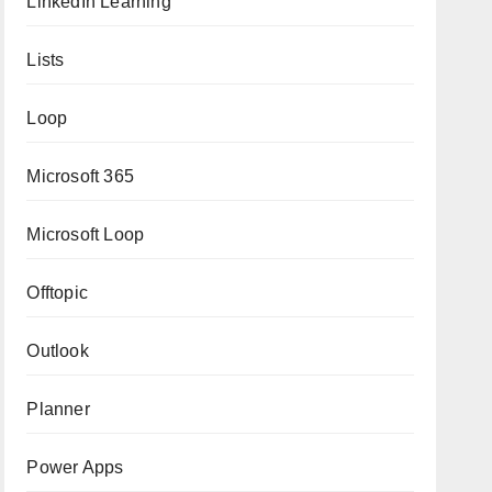
LinkedIn Learning
Lists
Loop
Microsoft 365
Microsoft Loop
Offtopic
Outlook
Planner
Power Apps