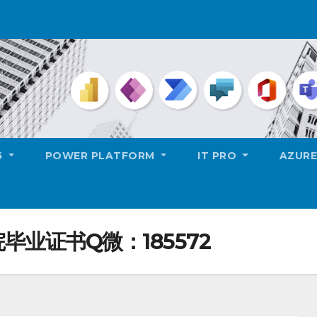
5
POWER PLATFORM
IT PRO
AZUR
毕业证书Q微：185572