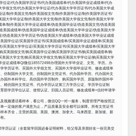
国学位证/代办美国学历证书/代办美国成绩单/代办美国毕业证成绩单/代办
大学假文凭/代办美国大学学位证/代办美国大学学历证书/代办美国大学成
业证/制作美国文凭/制作美国假文凭/制作美国学位证/制作美国学历证书/
美国大学毕业证/制作美国大学文凭/制作美国大学假文凭/制作美国大学学
绩单/制作美国大学毕业证成绩单/伪造美国毕业证/伪造美国文凭/伪造美国
伪造美国成绩单/伪造美国毕业证成绩单/伪造美国大学毕业证/伪造美国大学
证/伪造美国大学学历证书/伪造美国大学成绩单/伪造美国大学毕业证成绩
买美国学位证/买美国学历证书/买美国成绩单/买美国毕业证成绩单/买美国
凭/买美国大学学位证/买美国大学学历证书/买美国大学成绩单/买美国大学
/购买美国假文凭/购买美国学位证/购买美国学历证书/购买美国成绩单/购
买美国大学文凭/购买美国大学假文凭/购买美国大学学位证/购买美国大学
业证成绩单Q/微信185572498办理国外大学毕业证、文凭、学历。办
大学学历证书、买国外大学假文凭、买国外大学假毕业证书、修改成绩单
证、仿制国外大学文凭、仿制国外文凭证书、代办国外学历、代办国外文
代办国外本科学位、高仿国外学历制作、购买国外学历、原版制作国外毕
书、精仿国外文凭证书、代办学历认证第三方学历公证、学历学位证制
育部学历学位认证、使馆认证、归国人员证明、修改成绩单+信封申请学
及视频通话看样本，看公司，微信QQ一对一服务，制度管理严格按照正
订单一定做的客户满意为止，产品质量及安全都可以保障。所有文凭证书
司样本齐全，主营的英国、美国、澳洲、加拿大、马来西亚、新加坡、新
都有。
育部学历认证（全套留学回国必备证明材料，给父母及亲朋好友一份完美交