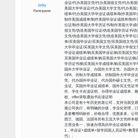
业证/代办美国文凭/代办美国假文凭/代办美
bnky
美国大学毕业证/代办美国大学文凭/代办美国
Participante
绩单/代办美国大学毕业证成绩单/制作美国毕
制作美国成绩单/制作美国毕业证成绩单/制作
位证/制作美国大学学历证书/制作美国大学成
假文凭/伪造美国学位证/伪造美国学历证书/
文凭/伪造美国大学假文凭/伪造美国大学学位
单/买美国毕业证/买美国文凭/买美国假文凭/
大学毕业证/买美国大学文凭/买美国大学假文
毕业证成绩单/购买美国毕业证/购买美国文凭
买美国毕业证成绩单/购买美国大学毕业证/购
学历证书/购买美国大学成绩单/购买美国大学毕
国外大学毕业证、办国外大学文凭、办国外
GPA、仿制大学成绩单、仿制国外大学毕业
凭、代办国外毕业证、代办国外硕士文凭、
业证、买国外毕业证成绩单、国外买文凭证
作、学生卡在读证明、办理毕业证成绩单、教
校、offer录取通知书在读证明
本公司是有十年历史的老公司，支持当面交易
规公司执行，有明确的分级，专业化管理，
及套餐明码标价，价格合理，优惠多多。公
西兰、德国、法国等所有主流大学文凭样本
主营业务一，快速办理高仿毕业证成绩单：
1，毕业证+成绩单+留学回国人员证明+教
代）;