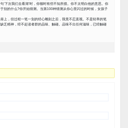
句‘下次我们去看湖’时，你顿时有些不知所措。你不太明白他的意思。你
于别的什么?你开始猜测。当第100种猜测从你心里闪过的时候，女孩子
上，但过程一笔一划的经心雕刻之后，我竟不忍直视。不是轻率的笔
藻缺乏精神，经不起读者群的品味、触碰。品味不出任何滋味，已经触碰