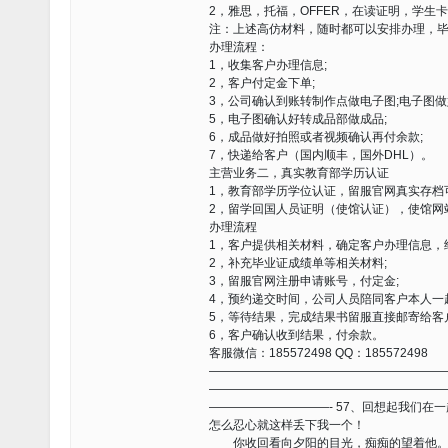
2，雅思，托福，OFFER，在读证明，学生
注：上述高仿材料，随时都可以安排办理，
办理流程：
1，收集客户办理信息;
2，客户付定金下单;
3，公司确认到账转制作点做电子图;电子图做
5，电子图确认好转成品部做成品;
6，成品做好拍照或者视频确认再付余款;
7，快递给客户（国内顺丰，国外DHL）。
主营业务二，真实教育部学历认证
1，教育部学历学位认证，留服官网真实存档
2，留学回国人员证明（使馆认证），使馆网
办理流程
1，客户提供相关材料，确定客户办理信息，
2，补充毕业证成绩单等相关材料;
3，留服官网注册申请账号，付定金;
4，预约递交时间，公司人员陪同客户本人一
5，等待结果，完成结果书留服直接邮寄给客
6，客户确认收到结果，付余款。
客服微信：185572498 QQ：185572498
———————————————————
———————————————————
——————————- 57、回想起我们
怎么忍心就这样丢下我一个！
你收回看向夕阳的目光，痴痴的望着他。他