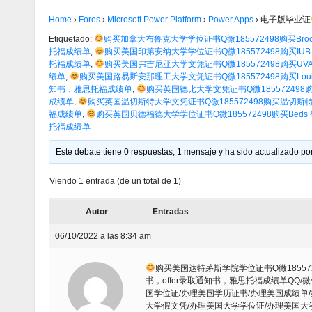
Home
›
Foros
›
Microsoft Power Platform
›
Power Apps
›
电子版毕业证
Etiquetado:
购买加拿大布鲁克大学学位证书Q微185572498购买Br
托福成绩单
,
购买美国印第安纳大学学位证书Q微185572498购买IU
托福成绩单
,
购买美国弗吉尼亚大学文凭证书Q微185572498购买UVA
绩单
,
购买美国路易斯安那理工大学文凭证书Q微185572498购买Louisi
知书，雅思托福成绩单
,
购买英国德比大学文凭证书Q微185572498购
成绩单
,
购买英国温切斯特大学文凭证书Q微185572498购买温切斯特大
福成绩单
,
购买英国贝德福德大学学位证书Q微185572498购买Bed
托福成绩单
Este debate tiene 0 respuestas, 1 mensaje y ha sido actualizado por
Viendo 1 entrada (de un total de 1)
Autor
Entradas
06/10/2022 a las 8:34 am
购买美国达特茅斯学院学位证书Q微185572
书，offer录取通知书，雅思托福成绩单QQ/
国学位证/办理美国学历证书/办理美国成绩单
大学假文凭/办理美国大学学位证/办理美国大