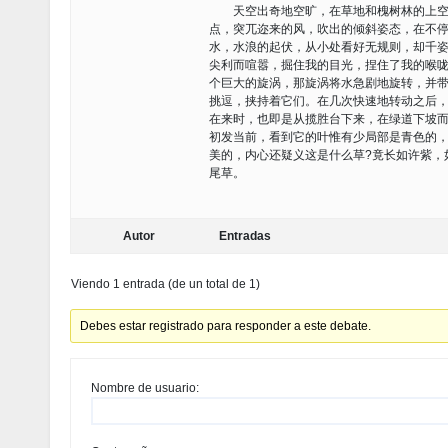
天空出奇地空旷，在草地和槐树林的上空，
点，突兀迩来的风，吹出的倾斜姿态，在不
水，水浪的起伏，从小处看好无规则，却千
尖利而喧嚣，掘住我的目光，捏住了我的喉
个巨大的旋涡，那旋涡将水急剧地旋转，并
挑逗，挟持着它们。在几次快速地转动之后
在来时，也即是从揽胜台下来，在绿道下坡
初发当前，看到它的叶惟有少局部是青色的
美的，内心还疑义这是什么草?竟长如许紫，
尾草。
Autor
Entradas
Viendo 1 entrada (de un total de 1)
Debes estar registrado para responder a este debate.
Nombre de usuario: