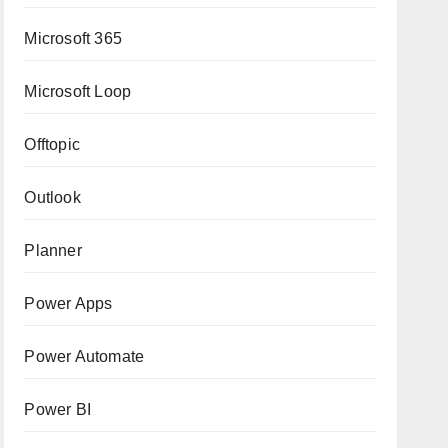
Microsoft 365
Microsoft Loop
Offtopic
Outlook
Planner
Power Apps
Power Automate
Power BI