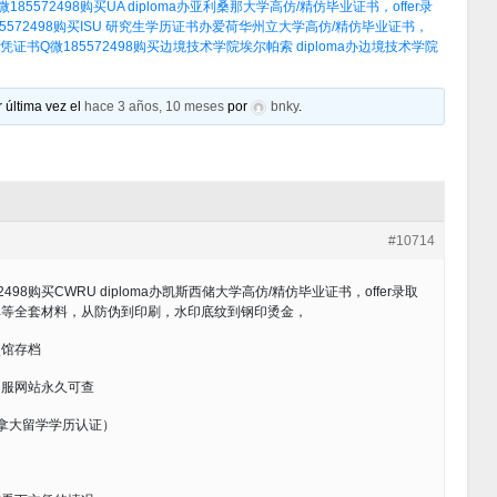
572498购买UA diploma办亚利桑那大学高仿/精仿毕业证书，offer录
572498购买ISU 研究生学历证书办爱荷华州立大学高仿/精仿毕业证书，
书Q微185572498购买边境技术学院埃尔帕索 diploma办边境技术学院
 última vez el
hace 3 años, 10 meses
por
bnky
.
#10714
98购买CWRU diploma办凯斯西储大学高仿/精仿毕业证书，offer录取
单等全套材料，从防伪到印刷，水印底纹到钢印烫金，
使馆存档
留服网站永久可查
加拿大留学学历认证）