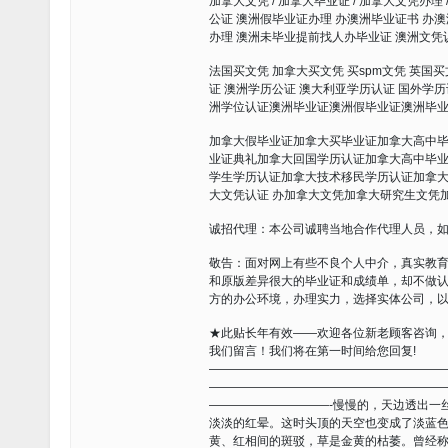
加拿大文凭 / 加拿大毕业证 / 加拿大文凭办理 
公证 澳洲假毕业证办理 办澳洲毕业证书 办
办理 澳洲未毕业提前找人办毕业证 澳洲文凭
法国买文凭 加拿大买文凭 买spm文凭 英国
证 澳洲学历公证 澳大利亚学历认证 国外学
洲学位认证澳洲毕业证澳洲假毕业证澳洲毕
加拿大假毕业证加拿大买毕业证加拿大高中
业证典礼加拿大回国学历认证加拿大高中毕
学生学历认证加拿大技术移民学历认证加拿大
大文凭认证 办加拿大文凭加拿大研究生文凭
诚招代理：本公司诚聘当地合作代理人员，
敬告：面对网上有些不良个人中介，真实教
和原版差异很大的毕业证和成绩单，却不做
方的办公环境，办理实力，选择实体公司，
★此贴长年有效——欢迎各位新老顾客咨询，
我们留言！我们将在第一时间给您回复!
———————————————————
———————————————————
——————————-慢慢的，天边透出一
淡淡的红晕。这时头顶的天空也变成了淡蓝
黄、红相间的斑驳，草是金黄的枯萎。曾经