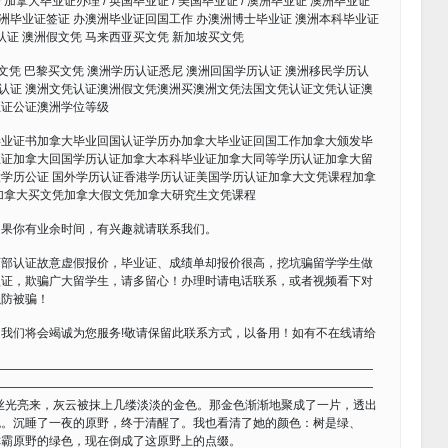
/ 加拿大毕业证办理 / 英国毕业证 / 美国毕业证 / 澳洲毕业证 澳洲毕业证
澳洲毕业证签证 办澳洲毕业证回国工作 办澳洲博士毕业证 澳洲本科毕业证
认证 澳洲假文凭 马来西亚买文凭 新加坡买文凭
买文凭 巴黎买文凭 澳洲学历认证悉尼 澳洲回国学历认证 澳洲移民学历认
历认证 澳洲文凭认证澳洲假文凭澳洲买澳洲文凭法国文凭认证文凭认证澳
业证公证澳洲学位等级
毕业证书加拿大毕业回国认证学历办加拿大毕业证回国工作加拿大颁发毕
业证加拿大回国学历认证加拿大本科毕业证加拿大同等学历认证加拿大留
学历公证 国外学历认证香港学历认证美国学历认证加拿大文凭课程加拿
加拿大买文凭加拿大假文凭加拿大研究生文凭课程
如果你有业余时间，有兴趣就请联系我们。
育部认证故意虚假报价，毕业证、成绩单却报价很高，挖坑骗留学学生做
认证，欺骗广大留学生，请多留心！办理时请电话联系，或者视频看下对
以防被骗！
我们将会竭诚为您服务!敬请保留此联系方式，以备用！如有不在线请给
————————————————————————————————
————————————————————————————————
丝光亮来，灰云被抹上几缕淡淡的金色。那金色渐渐地聚成了一片，透出
色。沉睡了一夜的原野，终于清醒了。我也看清了她的颜色：树是绿、
称霸原野的绿色，现在倒成了这原野上的点缀。