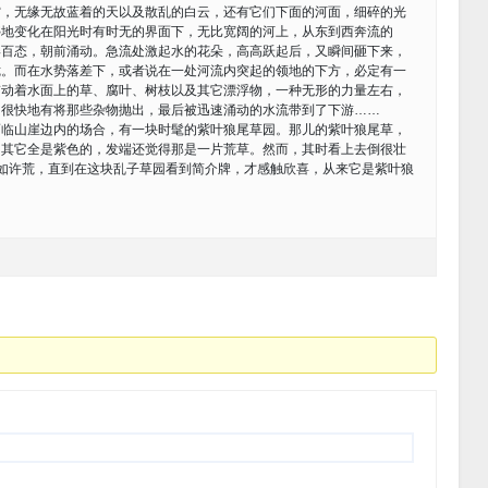
无缘无故蓝着的天以及散乱的白云，还有它们下面的河面，细碎的光
停地变化在阳光时有时无的界面下，无比宽阔的河上，从东到西奔流的
姿百态，朝前涌动。急流处激起水的花朵，高高跃起后，又瞬间砸下来，
咙。而在水势落差下，或者说在一处河流内突起的领地的下方，必定有一
带动着水面上的草、腐叶、树枝以及其它漂浮物，一种无形的力量左右，
，很快地有将那些杂物抛出，最后被迅速涌动的水流带到了下游……
而临山崖边内的场合，有一块时髦的紫叶狼尾草园。那儿的紫叶狼尾草，
，其它全是紫色的，发端还觉得那是一片荒草。然而，其时看上去倒很壮
如许荒，直到在这块乱子草园看到简介牌，才感触欣喜，从来它是紫叶狼