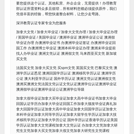
要您提供这个认证。其他私营、外企企业，无需提供！办理教育
部认证所需资料众多且烦琐，所有材料您都必须提供原件，我们
凭借丰富的经验，帮您快速整合材料，让您少走弯路。
深洋教育认证专家专业为您服务
加拿大文凭 / 加拿大毕业证 / 加拿大文凭办理 / 加拿大毕业证办理
/ 英国毕业证 / 美国毕业证 / 澳洲毕业证 澳洲毕业证公证 澳洲假
毕业证办理 办澳洲毕业证书 办澳洲毕业证签证 办澳洲毕业证回
国工作 办澳洲博士毕业证 澳洲本科毕业证办理 澳洲未毕业提前
找人办毕业证 澳洲文凭认证 澳洲假文凭 马来西亚买文凭 新加坡
买文凭
法国买文凭 加拿大买文凭 买spm文凭 英国买文凭 巴黎买文凭 澳
洲学历认证悉尼 澳洲回国学历认证 澳洲移民学历认证 澳洲学历
公证 澳大利亚学历认证 国外学历认证 澳洲文凭认证澳洲假文凭
澳洲买澳洲文凭法国文凭认证文凭认证澳洲学位认证澳洲毕业证
澳洲假毕业证澳洲毕业证公证澳洲学位等级
加拿大假毕业证加拿大买毕业证加拿大高中毕业证书加拿大毕业
回国认证学历办加拿大毕业证回国工作加拿大颁发毕业证典礼加
拿大回国学历认证加拿大高中毕业证加拿大回国学历认证加拿大
本科毕业证加拿大同等学历认证加拿大留学生学历认证加拿大技
术移民学历认证加拿大学历公证 国外学历认证香港学历认证美国
学历认证加拿大文凭课程加拿大文凭认证 办加拿大文凭加拿大研
究生文凭加拿大买文凭加拿大假文凭加拿大研究生文凭课程