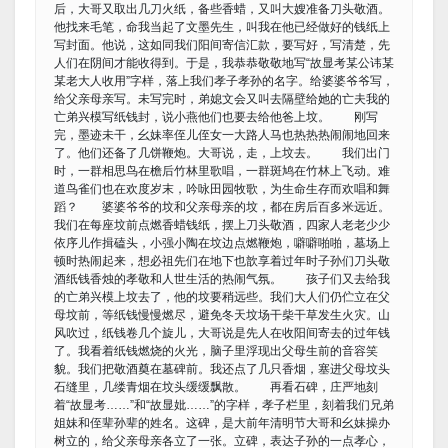
后，大哥又取出几刀火纸，备些香蜡，又叫大嫂准备刀头敬酒。
他找来毛笔，命我当起了文墨先生，叫我在他已经做好的钱纸上
写封面。他说，这如同我们阳间寄信汇款，要写好，写清楚，先
人们在阴间才能收得到。于是，我恭恭敬敬地写“故显考某公讳某
某老大人收用”字样，落上我们孝子孝孙的名字。给婆婆爷爷写，
给父亲母亲写。未写完时，弟媳文会又叫去隔壁给她的亡夫我的
亡弟兴模写纸钱封，说小燕他们也要去给他爸上坟。 刚写
完，墨迹未干，幺妹率侄儿侄女一大路人马也热热热闹闹地回来
了。他们还备了几饼鞭炮。大哥说，走，上坟去。 我们出门
时，一群相思鸟在檐后竹林里歌唱，一群斑鸠在竹林上飞动。难
道鸟雀们也在欢度岁末，吟咏田园牧歌，为生命生存而欢唱和舞
蹈？ 婆婆爷爷的坟和父亲母亲的坟，都在房后百多米远近。
我们在每座坟前点燃香蜡钱纸，摆上刀头敬酒，四家人老老少少
依序儿作揖磕头，小强小陶在坟边点燃鞭炮，噼噼啪啪，墓场上
顿时热闹起来，想必祖先们在地下也歆享着过年时子孙们刀头敬
酒纸钱香烛的孝敬和人世生活的热闹气氛。 孩子们又去给我
的亡弟兴模上坟去了，他的坟要稍远些。我们大人们仍伫立在父
母坟前，等纸钱慢慢燃尽，避免冬天坟场干柴干草发生火灾。山
风吹过，纸钱卷几个旋儿，大哥说是先人在收阳间寄去的过年钱
了。我看着纸钱燃烧的火光，脑子里浮现出父母生前的音容笑
貌。我们把敬酒奠在墓碑前。我还点了几只香烟，塞进父母坟头
石缝里，几缕青烟在坟头缓缓飘散。 再看石碑，庄严地刻
着“故显考……”和“故显妣……”的字样，孝子栏里，刻着我们兄弟
姐妹和侄辈孙辈的姓名。这碑，是大前年清明节大哥和幺妹操办
树立的，给父亲母亲各立了一张。立碑，表达子孙的一点孝心，