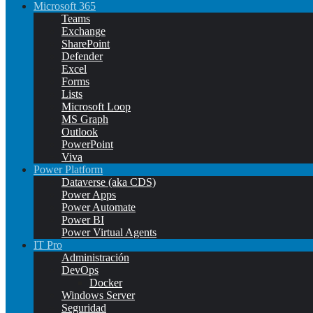
Microsoft 365
Teams
Exchange
SharePoint
Defender
Excel
Forms
Lists
Microsoft Loop
MS Graph
Outlook
PowerPoint
Viva
Power Platform
Dataverse (aka CDS)
Power Apps
Power Automate
Power BI
Power Virtual Agents
IT Pro
Administración
DevOps
Docker
Windows Server
Seguridad