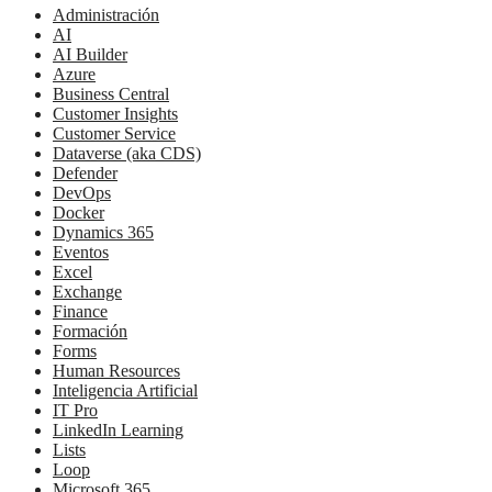
Administración
AI
AI Builder
Azure
Business Central
Customer Insights
Customer Service
Dataverse (aka CDS)
Defender
DevOps
Docker
Dynamics 365
Eventos
Excel
Exchange
Finance
Formación
Forms
Human Resources
Inteligencia Artificial
IT Pro
LinkedIn Learning
Lists
Loop
Microsoft 365