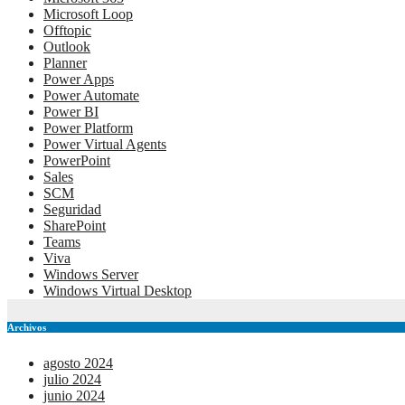
Microsoft Loop
Offtopic
Outlook
Planner
Power Apps
Power Automate
Power BI
Power Platform
Power Virtual Agents
PowerPoint
Sales
SCM
Seguridad
SharePoint
Teams
Viva
Windows Server
Windows Virtual Desktop
Archivos
agosto 2024
julio 2024
junio 2024