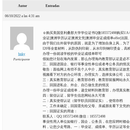
Autor
Entradas
06/10/2022 a las 4:31 am
☺购买美国亚利桑那大学学位证书Q微185572498购买UA
业证|澳洲学历认证澳洲文凭|澳洲毕业证成绩单offer|
由于我们出外留学的原因，就是为了增加自身上风，为了
I20等全套材料，从防伪到印刷，从水印到钢印烫金，高精
办理一份就读学校的毕业证成绩单即可
bnky
假如您计划在海内发展，那么办理海内教育部认证是必不
Participante
三、回国进国企、银行等事业性单位或者考公务员的情况
敬告：面临网上有些不良个人中介，真实教育部认证故意
视频看下对方的办公环境，办理实力，选择实体公司，以
三：真实教育部认证，教育部存档，教育部留服网站永久
二、回国进私企、外企、自己做生意的情况
办理一份毕业证成绩单，递交材料到教育部，办理真实教
四：留信认证，留学生信息网站永久可查
二：真实使馆认证（留学职员回国证实），使馆存档
一、工作未确定，回国需先给父母、亲戚朋友看下文凭的
一：回国证实的用途：
联系人：QQ:185572498.微信：185572498
事业性用人单位如银行，国企，公务员，在您应聘时都会
料，让您少走弯路。一：毕业证、成绩单、学历认证等全