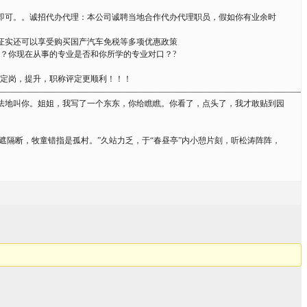
即可。。诚招代办代理：本公司诚聘当地合作代办代理职员，假如你有业余时
证实还可以享受购买国产汽车免税等多项优惠政策
？你现在从事的专业是否和你所学的专业对口？?
，定岗，提升，职称评定更顺利！！！
—————————————————————————————————————
怯地叫你。姐姐，我写了一个东东，你给瞧瞧。你看了，点头了，我才敢贴到园
隔断，牧童错指是孤村。”久站力乏，于“春昼亭”内小憩片刻，听松涛阵阵，