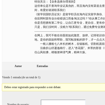
特别关注：【业务选择办理准则】
这些单位是不查询毕业证真伪的，而且海内没有渠道去查
间，有爱好就请联系我们
《留学回国职员证实》是留学职员在海内证实留学身份、
你应聘时因专业分歧错误口而备淘汰过吗？?你从事工作
你是否想拥有第二学位，让自己更专业，更自信，更有价
只是，我们没时间，没精力?联系我们，通过免费专业测
————————————————————————
在网上，我可不敢在你面前如此随意、放肆。记得初识你
地。是你的鼓励和帮助，我写帖发帖的胆子，才一点点大
一根人腰粗七八米长的树木，在锯板机、切割机面前，
沿曲折山径逶迤南行，进入“杏花园”。米芾的那首《杏
任山风轻拂，稍顷便神清气爽，精神大振。
Autor
Entradas
Viendo 1 entrada (de un total de 1)
Debes estar registrado para responder a este debate.
Nombre de usuario: