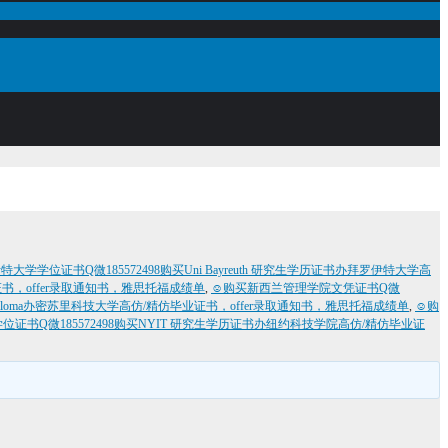
学学位证书Q微185572498购买Uni Bayreuth 研究生学历证书办拜罗伊特大学高
证书，offer录取通知书，雅思托福成绩单
,
☺购买新西兰管理学院文凭证书Q微
T diploma办密苏里科技大学高仿/精仿毕业证书，offer录取通知书，雅思托福成绩单
,
☺购
证书Q微185572498购买NYIT 研究生学历证书办纽约科技学院高仿/精仿毕业证