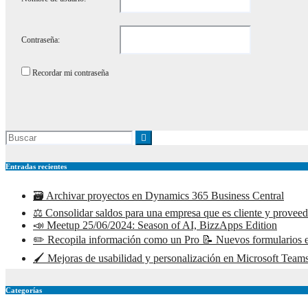
Contraseña:
Recordar mi contraseña
Entradas recientes
🗃️ Archivar proyectos en Dynamics 365 Business Central
⚖️ Consolidar saldos para una empresa que es cliente y prove
📣 Meetup 25/06/2024: Season of AI, BizzApps Edition
✏️ Recopila información como un Pro 📝 Nuevos formularios e
🖌️ Mejoras de usabilidad y personalización en Microsoft Teams
Categorías