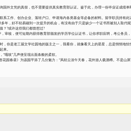
询国外文凭的真假，也不需要提供真实教育部认证。鉴于此，办理一份毕业证成绩单
联系工作、创办企业、落转户口、申请海内各类基金等必备的材料。留学职员持有此
好多年，好不轻易碰到一次提升的机会，有没有由于只是缺少一个证书而被别人取代呢
值？?或许这些我们都曾想过?
评，审核，便可短期内获得教育部颁发的学历学位认证书，让你求职应聘，考公务员
—————————————————————————————————————
时，你是老三届文学社园地的版主之一，我看你，就像看天上的星星，总是悄悄地怯
起来。
“嘎吱”几声便呈现出面条般的柔软。
花园春昼》为该园平添了几分魅力：“风轻云淡午天春，花外游人载酒樽。不是山屏遮