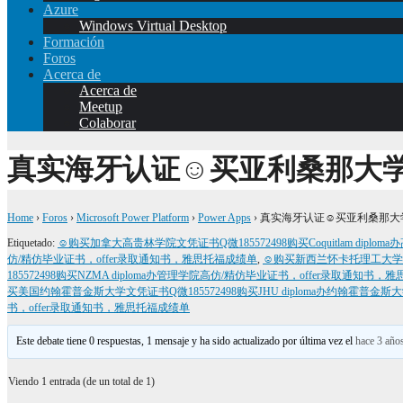
Azure
Windows Virtual Desktop
Formación
Foros
Acerca de
Acerca de
Meetup
Colaborar
真实海牙认证☺买亚利桑那大学毕
Home
›
Foros
›
Microsoft Power Platform
›
Power Apps
›
真实海牙认证☺买亚利桑那大学毕
Etiquetado:
☺购买加拿大高贵林学院文凭证书Q微185572498购买Coquitlam dip
仿/精仿毕业证书，offer录取通知书，雅思托福成绩单
,
☺购买新西兰怀卡托理工大学学位
185572498购买NZMA diploma办管理学院高仿/精仿毕业证书，offer录取通知书
买美国约翰霍普金斯大学文凭证书Q微185572498购买JHU diploma办约翰霍普金
书，offer录取通知书，雅思托福成绩单
Este debate tiene 0 respuestas, 1 mensaje y ha sido actualizado por última vez el
hace 3 año
Viendo 1 entrada (de un total de 1)