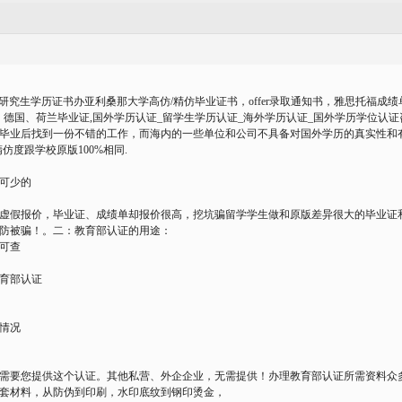
 研究生学历证书办亚利桑那大学高仿/精仿毕业证书，offer录取通知书，雅思托福成绩单[Q
法国、德国、荷兰毕业证,国外学历认证_留学生学历认证_海外学历认证_国外学历学位认
毕业后找到一份不错的工作，而海内的一些单位和公司不具备对国外学历的真实性和有效
仿度跟学校原版100%相同.
可少的
虚假报价，毕业证、成绩单却报价很高，挖坑骗留学学生做和原版差异很大的毕业证
防被骗！。二：教育部认证的用途：
可查
育部认证
情况
需要您提供这个认证。其他私营、外企企业，无需提供！办理教育部认证所需资料众
套材料，从防伪到印刷，水印底纹到钢印烫金，