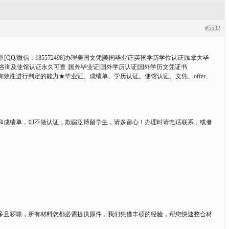
#5532
Q/微信：185572498]办理美国文凭|美国毕业证|英国学历学位认证|加拿大毕
证咨询及使馆认证永久可查 |国外毕业证|国外学历认证|国外学历文凭证书
性进行判定的能力★毕业证、成绩单、学历认证。使馆认证、文凭、offer、
和成绩单，却不做认证，欺骗泛博留学生，请多留心！办理时请电话联系，或者
多且啰嗦，所有材料您都必需提供原件，我们凭借丰硕的经验，帮您快速整合材