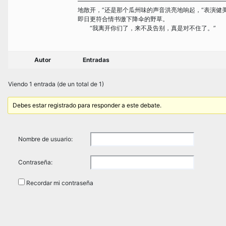
————————————————————————
地散开，”还是那个瓜州味的声音洪亮地响起，“表演健美
即日更符合情书缴下降伞的野草。
“我离开你们了，来不及告别，真是对不住了。”
Autor
Entradas
Viendo 1 entrada (de un total de 1)
Debes estar registrado para responder a este debate.
Nombre de usuario:
Contraseña:
Recordar mi contraseña