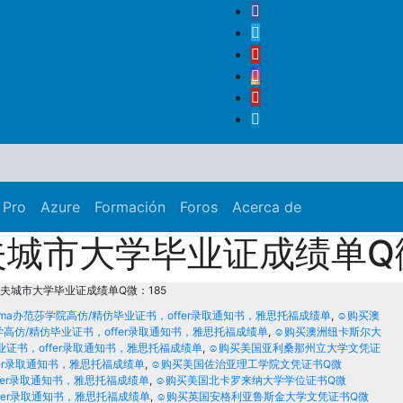
 Pro
Azure
Formación
Foros
Acerca de
城市大学毕业证成绩单Q微
夫城市大学毕业证成绩单Q微：185
iploma办范莎学院高仿/精仿毕业证书，offer录取通知书，雅思托福成绩单
,
☺购买澳
学高仿/精仿毕业证书，offer录取通知书，雅思托福成绩单
,
☺购买澳洲纽卡斯尔大
业证书，offer录取通知书，雅思托福成绩单
,
☺购买美国亚利桑那州立大学文凭证
ffer录取通知书，雅思托福成绩单
,
☺购买美国佐治亚理工学院文凭证书Q微
，offer录取通知书，雅思托福成绩单
,
☺购买美国北卡罗来纳大学学位证书Q微
ffer录取通知书，雅思托福成绩单
,
☺购买英国安格利亚鲁斯金大学文凭证书Q微