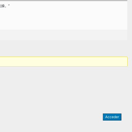
—————————————————————————————————————
操。”
Acceder