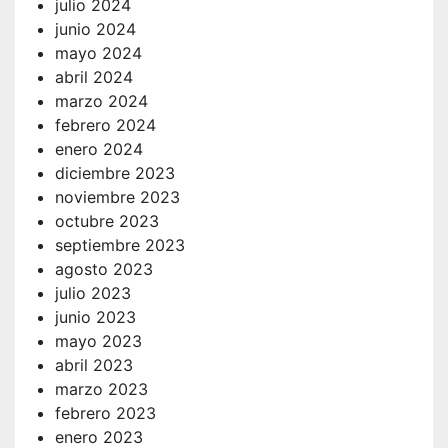
julio 2024
junio 2024
mayo 2024
abril 2024
marzo 2024
febrero 2024
enero 2024
diciembre 2023
noviembre 2023
octubre 2023
septiembre 2023
agosto 2023
julio 2023
junio 2023
mayo 2023
abril 2023
marzo 2023
febrero 2023
enero 2023