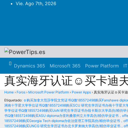
Vie. Ago 7th, 2026
Dynamics 365
Microsoft 365
Power Platform
IT
真实海牙认证☺买卡迪夫
Home
›
Foros
›
Microsoft Power Platform
›
Power Apps
›
真实海牙认证☺买卡迪
Etiquetado:
☺购买加拿大范莎学院文凭证书Q微185572498购买Fanshawe d
洲南十字星大学学位证书Q微185572498购买SCU 研究生学历证书办南十字星大
学学位证书Q微185572498购买UoN 研究生学历证书办纽卡斯尔大学高仿/精仿毕
书Q微185572498购买ASU diploma办亚利桑那州立大学高仿/精仿毕业证书，o
185572498购买Georgia Tech diploma办佐治亚理工学院高仿/精仿毕业证书
185572498购买UNCG 研究生学历证书办北卡罗来纳大学高仿/精仿毕业证书，o