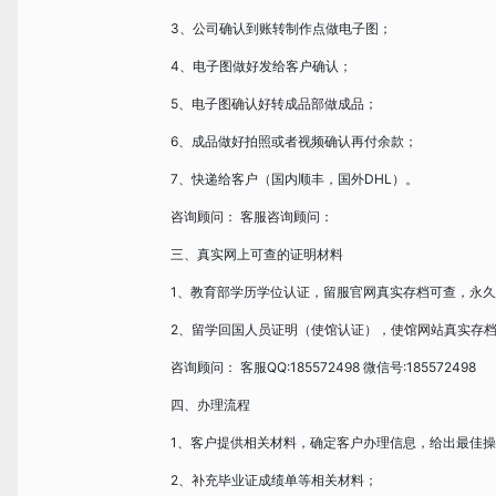
3、公司确认到账转制作点做电子图；
4、电子图做好发给客户确认；
5、电子图确认好转成品部做成品；
6、成品做好拍照或者视频确认再付余款；
7、快递给客户（国内顺丰，国外DHL）。
咨询顾问： 客服咨询顾问：
三、真实网上可查的证明材料
1、教育部学历学位认证，留服官网真实存档可查，永
2、留学回国人员证明（使馆认证），使馆网站真实存
咨询顾问： 客服QQ:185572498 微信号:185572498
四、办理流程
1、客户提供相关材料，确定客户办理信息，给出最佳
2、补充毕业证成绩单等相关材料；