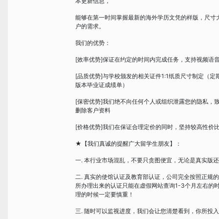
本更新信息，
能够在第一时间掌握最新的海外学历文凭的样版，尺寸
户的需求。
我们的优势：
[效率优势]保证在约定的时间内完成任务，支持视频语
[品质优势]与学校颁发的相关证件1:1纸质尺寸制定
版本毕业证成绩单）
[保密优势]我们绝不向任何个人或组织泄露您的隐私，
删除客户资料
[价格优势]我们在保证合理定价的同时，坚持较高性价
★【我们真诚的提醒广大留学生朋友】：
一. 本行业市场混乱，不要只贪图便宜，无论是真实版
二. 真实的使馆认证及教育部认证，公司完全按照正规
所办理出来的认证只能在虚假网站查询1-3个月左右的
理的时候一定要慎重！
三. 随时可以监视进度，我们会让您清楚看到，你所投