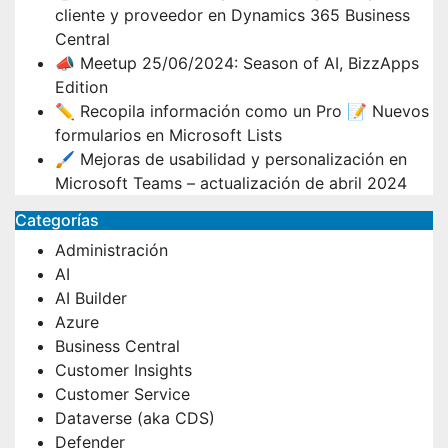
cliente y proveedor en Dynamics 365 Business
Central
📣 Meetup 25/06/2024: Season of AI, BizzApps
Edition
✏️ Recopila información como un Pro 📝 Nuevos
formularios en Microsoft Lists
🖌️ Mejoras de usabilidad y personalización en
Microsoft Teams – actualización de abril 2024
Categorías
Administración
AI
AI Builder
Azure
Business Central
Customer Insights
Customer Service
Dataverse (aka CDS)
Defender