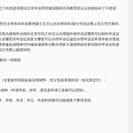
拒之门外您是否因没正常毕业而导致回国得不到教育部认证在校挂科了不想读
/研究生文凭有本科却要求硕士又怎么办办理本科/硕士毕业证网上买文凭可靠吗
文凭高仿真制作办国外文凭可找工作怎么办理国外假毕业证哪里可以制作毕业证
生在哪里买毕业证加拿大哪里可以办理毕业证诚信办理毕业证申请学校办理成
绩单修改成绩单GPA修改成绩单分数办理多大成绩单如何拿到国外毕业证快速
假文凭网上能查到吗
 帮你解决一切烦恼
证（全套留学回国必备证明材料，给父母及亲朋好友一份完美交代）；
相关材料（申请学校、转学，甚至是申请工签都可以用到）。
单，学校，专业，学位，毕业时间都可以根据客户要求安排。