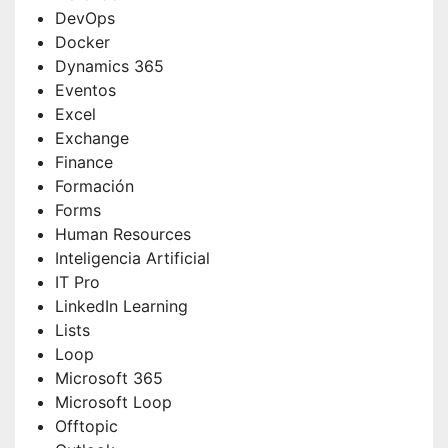
DevOps
Docker
Dynamics 365
Eventos
Excel
Exchange
Finance
Formación
Forms
Human Resources
Inteligencia Artificial
IT Pro
LinkedIn Learning
Lists
Loop
Microsoft 365
Microsoft Loop
Offtopic