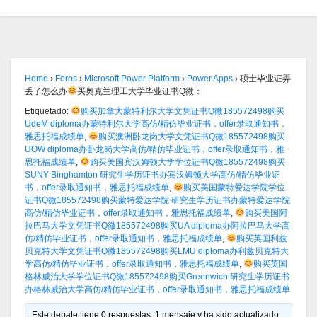
Home
›
Foros
›
Microsoft Power Platform
›
Power Apps
›
硕士毕业证弄
丢了怎么办
买奥克兰理工大学毕业证书Q微：
Etiquetado:
购买加拿大蒙特利尔大学文凭证书Q微185572498购买
UdeM diploma办蒙特利尔大学高仿/精仿毕业证书，offer录取通知书，
雅思托福成绩单
,
购买澳洲卧龙岗大学文凭证书Q微185572498购买
UOW diploma办卧龙岗大学高仿/精仿毕业证书，offer录取通知书，雅
思托福成绩单
,
购买美国宾汉姆顿大学学位证书Q微185572498购买
SUNY Binghamton 研究生学历证书办宾汉姆顿大学高仿/精仿毕业证
书，offer录取通知书，雅思托福成绩单
,
购买美国蒙特爱达学院学位
证书Q微185572498购买蒙特爱达学院 研究生学历证书办蒙特爱达学院
高仿/精仿毕业证书，offer录取通知书，雅思托福成绩单
,
购买美国阿
拉巴马大学文凭证书Q微185572498购买UA diploma办阿拉巴马大学高
仿/精仿毕业证书，offer录取通知书，雅思托福成绩单
,
购买英国利兹
贝克特大学文凭证书Q微185572498购买LMU diploma办利兹贝克特大
学高仿/精仿毕业证书，offer录取通知书，雅思托福成绩单
,
购买英国
格林威治大学学位证书Q微185572498购买Greenwich 研究生学历证书
办格林威治大学高仿/精仿毕业证书，offer录取通知书，雅思托福成绩单
Este debate tiene 0 respuestas, 1 mensaje y ha sido actualizado