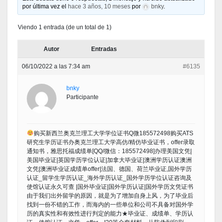
por última vez el
hace 3 años, 10 meses
por
bnky
.
Viendo 1 entrada (de un total de 1)
Autor
Entradas
06/10/2022 a las 7:34 am
#6135
bnky
Participante
购买新西兰奥克兰理工大学学位证书Q微185572498购买ATS
研究生学历证书办奥克兰理工大学高仿/精仿毕业证书，offer录取
通知书，雅思托福成绩单[QQ/微信：185572498]办理美国文凭|
美国毕业证|英国学历学位认证|加拿大毕业证|澳洲学历认证澳洲
文凭|澳洲毕业证成绩单offer|法国、德国、荷兰毕业证,国外学历
认证_留学生学历认证_海外学历认证_国外学历学位认证咨询及
使馆认证永久可查 |国外毕业证|国外学历认证|国外学历文凭证书
由于我们出外留学的原因，就是为了增加自身上风，为了毕业后
找到一份不错的工作，而海内的一些单位和公司不具备对国外学
历的真实性和有效性进行判定的能力★毕业证、成绩单、学历认