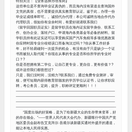
特别关注：【业务选择办理准则】
这些单位是不查询毕业证真伪的，而且海内没有渠道去查询国外
文凭的真假，也不需要提供真实教育部认证。鉴于此，办理一份
毕业证成绩单即可。。诚招代办代理：本公司诚聘当地合作代办
代理职员，假如你有业余时间，有爱好就请联系我们
《留学回国职员证实》是留学职员在海内证实留学身份、联系工
作、创办企业、落转户口、申请海内各类基金等必备的材料。留
学职员持有此证实还可以享受购买国产汽车免税等多项优惠政策
你应聘时因专业分歧错误口而备淘汰过吗？?你从事工作好多
年，好不轻易碰到一次提升的机会，有没有由于只是缺少一个证
书而被别人取代呢？你现在从事的专业是否和你所学的专业对
口？?
你是否想拥有第二学位，让自己更专业，更自信，更有价值？?
或许这些我们都曾想过?
只是，我们没时间，没精力?联系我们，通过免费专业测评，审
核，便可短期内获得教育部颁发的学历学位认证书，让你求职应
聘，考公务员，定岗，提升，职称评定更顺利！！！
————————————————————————————
————————————————————————————
————————————————————————————
————————————————————————————-
“国度出场的好策略，是为了给新疆大众的生存带来变革，好
的存在领会。”——世界人民代表大会代办、新疆喀什中国共产党
地区委员会副布告艾克拜尔·吾甫尔谈新疆买通对外盛开的通道，
能让本地人民得实惠。