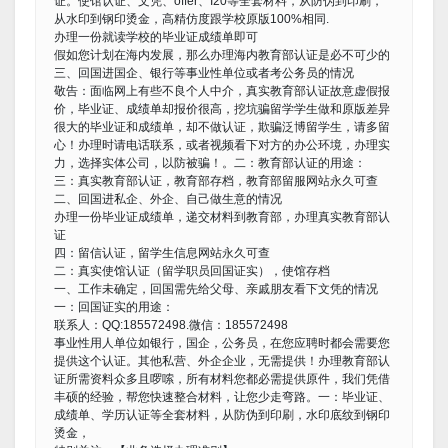
证。使馆认证、文凭、offer、I20等全套材料，从防伪到印刷，
从水印到钢印烫金，高精仿度跟学校原版100%相同.
办理一份就读学校的毕业证成绩单即可
假如您计划在海内发展，那么办理海内教育部认证是必不可少的
三、回国进国企、银行等事业性单位或者考公务员的情况
敬告：面临网上有些不良个人中介，真实教育部认证故意虚假报
价，毕业证、成绩单却报价很高，挖坑骗留学学生做和原版差异
很大的毕业证和成绩单，却不做认证，欺骗泛博留学生，请多留
心！办理时请电话联系，或者视频看下对方的办公环境，办理实
力，选择实体公司，以防被骗！。二：教育部认证的用途：
三：真实教育部认证，教育部存档，教育部留服网站永久可查
二、回国进私企、外企、自己做生意的情况
办理一份毕业证成绩单，递交材料到教育部，办理真实教育部认
证
四：留信认证，留学生信息网站永久可查
二：真实使馆认证（留学职员回国证实），使馆存档
一、工作未确定，回国需先给父母、亲戚朋友看下文凭的情况
一：回国证实的用途：
联系人：QQ:185572498.微信：185572498
事业性用人单位如银行，国企，公务员，在您应聘时都会需要您
提供这个认证。其他私营、外企企业，无需提供！办理教育部认
证所需资料众多且啰嗦，所有材料您都必需提供原件，我们凭借
丰硕的经验，帮您快速整合材料，让您少走弯路。一：毕业证、
成绩单、学历认证等全套材料，从防伪到印刷，水印底纹到钢印
烫金，