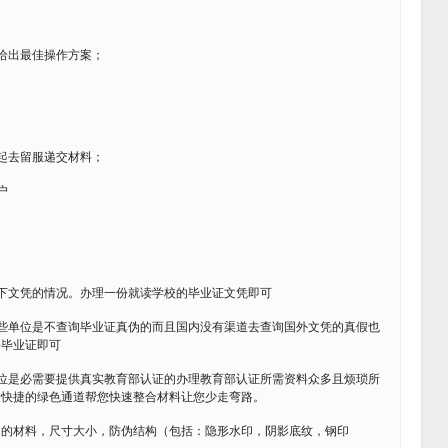
给出最佳操作方案；
起去留服递交材料；
户
下文凭的情况。办理一份就读学校的毕业证文凭即可
些单位是不查询毕业证真伪的而且国内没有渠道去查询国外文凭的真假也
份毕业证即可
位是必需要提供真实教育部认证的办理教育部认证所需资料众多且烦琐所
验快捷的绿色通道帮您快速整合材料让您少走弯路。
用的材料，尺寸大小，防伪结构（包括：隐形水印，阴影底纹，钢印