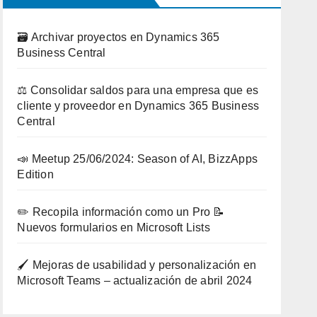
🗃️ Archivar proyectos en Dynamics 365
Business Central
⚖️ Consolidar saldos para una empresa que es
cliente y proveedor en Dynamics 365 Business
Central
📣 Meetup 25/06/2024: Season of AI, BizzApps
Edition
✏️ Recopila información como un Pro 📝
Nuevos formularios en Microsoft Lists
🖌️ Mejoras de usabilidad y personalización en
Microsoft Teams – actualización de abril 2024