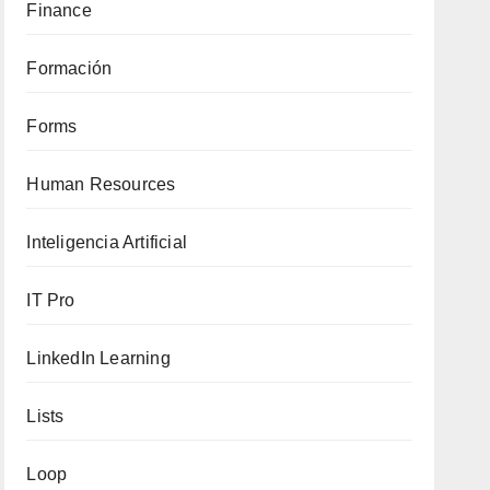
Finance
Formación
Forms
Human Resources
Inteligencia Artificial
IT Pro
LinkedIn Learning
Lists
Loop