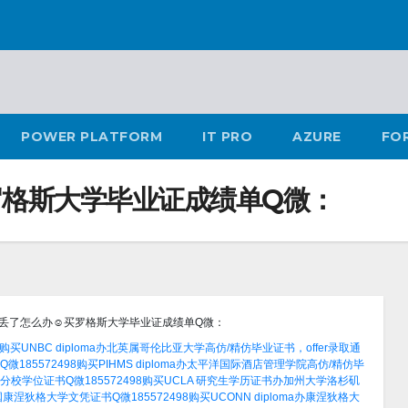
POWER PLATFORM
IT PRO
AZURE
FO
格斯大学毕业证成绩单Q微：
丢了怎么办☺买罗格斯大学毕业证成绩单Q微：
买UNBC diploma办北英属哥伦比亚大学高仿/精仿毕业证书，offer录取通
5572498购买PIHMS diploma办太平洋国际酒店管理学院高仿/精仿毕
校学位证书Q微185572498购买UCLA 研究生学历证书办加州大学洛杉矶
康涅狄格大学文凭证书Q微185572498购买UCONN diploma办康涅狄格大