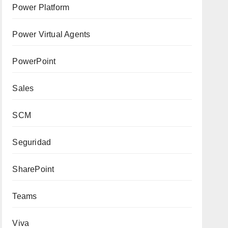
Power Platform
Power Virtual Agents
PowerPoint
Sales
SCM
Seguridad
SharePoint
Teams
Viva