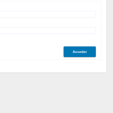
Acceder