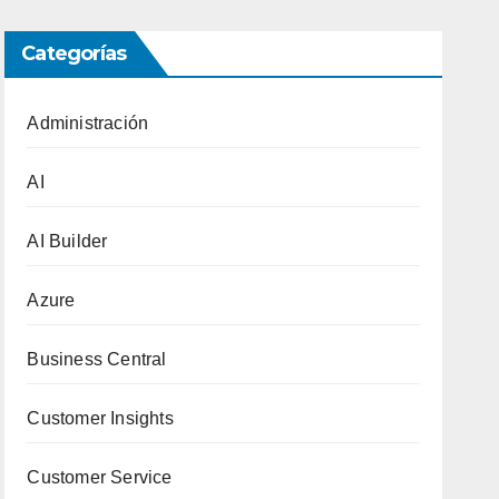
Categorías
Administración
AI
AI Builder
Azure
Business Central
Customer Insights
Customer Service