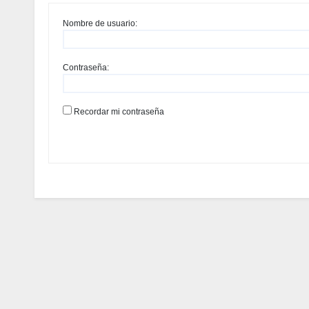
Nombre de usuario:
Contraseña:
Recordar mi contraseña