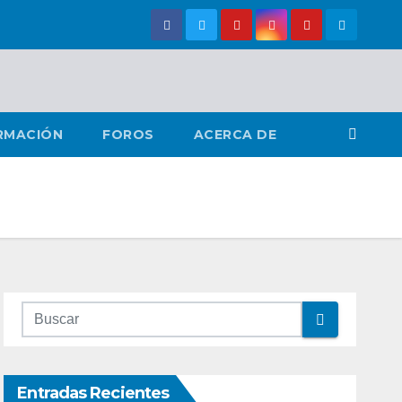
RMACIÓN
FOROS
ACERCA DE
Entradas Recientes