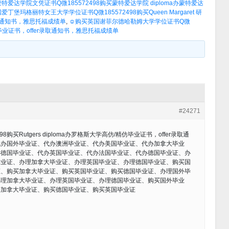
特爱达学院文凭证书Q微185572498购买蒙特爱达学院 diploma办蒙特爱达
丁堡玛格丽特女王大学学位证书Q微185572498购买Queen Margaret 研
取通知书，雅思托福成绩单
,
☺购买英国谢菲尔德哈勒姆大学学位证书Q微
毕业证书，offer录取通知书，雅思托福成绩单
#24271
购买Rutgers diploma办罗格斯大学高仿/精仿毕业证书，offer录取通
498代办国外毕业证、代办澳洲毕业证、代办美国毕业证、代办加拿大毕业
办德国毕业证、代办英国毕业证、代办法国毕业证、代办德国毕业证、办
毕业证、办理加拿大毕业证、办理英国毕业证、办理德国毕业证、购买国
证、购买加拿大毕业证、购买英国毕业证、购买德国毕业证、办理国外毕
办理加拿大毕业证、办理英国毕业证、办理德国毕业证、购买国外毕业
买加拿大毕业证、购买德国毕业证、购买英国毕业证