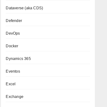
Dataverse (aka CDS)
Defender
DevOps
Docker
Dynamics 365
Eventos
Excel
Exchange