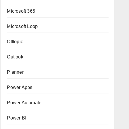
Microsoft 365
Microsoft Loop
Offtopic
Outlook
Planner
Power Apps
Power Automate
Power BI