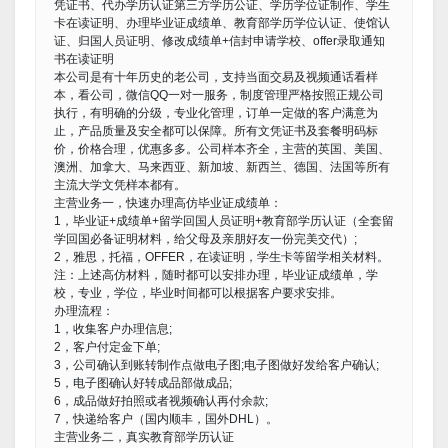
凭证书、代办学历认证第三方学历公证、学历学位证制作、学生
卡在读证明、办理毕业证成绩单、教育部学历学位认证、使馆认
证、归国人员证明、修改成绩单+信封申请学校、offer录取通知
书在读证明
本公司是有十年历史的老公司，支持当面交易及视频通话看样
本，看公司，微信QQ一对一服务，制度管理严格按照正规公司
执行，有明确的分级，专业化管理，订单一定做的客户满意为
止，产品质量及安全都可以保障。所有文凭证书及套餐明码标
价，价格合理，优惠多多。公司样本齐全，主营的英国、美国、
澳洲、加拿大、马来西亚、新加坡、新西兰、德国、法国等所有
主流大学文凭样本都有。
主营业务一，快速办理高仿毕业证成绩单：
1，毕业证+成绩单+留学回国人员证明+教育部学历认证（全套留
学回国必备证明材料，给父母及亲朋好友一份完美交代）;
2，雅思，托福，OFFER，在读证明，学生卡等留学相关材料。
注：上述高仿材料，随时都可以安排办理，毕业证成绩单，学
校，专业，学位，毕业时间都可以根据客户要求安排。
办理流程：
1，收集客户办理信息;
2，客户付定金下单;
3，公司确认到账转制作点做电子图;电子图做好发给客户确认;
5，电子图确认好转成品部做成品;
6，成品做好拍照或者视频确认再付余款;
7，快递给客户（国内顺丰，国外DHL）。
主营业务二，真实教育部学历认证