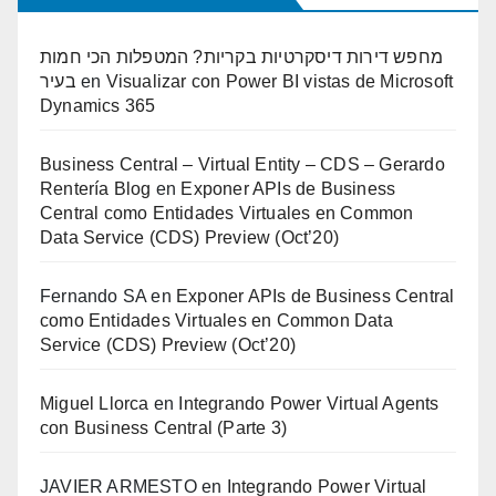
מחפש דירות דיסקרטיות בקריות? המטפלות הכי חמות
בעיר
en
Visualizar con Power BI vistas de Microsoft
Dynamics 365
Business Central – Virtual Entity – CDS – Gerardo
Rentería Blog
en
Exponer APIs de Business
Central como Entidades Virtuales en Common
Data Service (CDS) Preview (Oct’20)
Fernando SA
en
Exponer APIs de Business Central
como Entidades Virtuales en Common Data
Service (CDS) Preview (Oct’20)
Miguel Llorca
en
Integrando Power Virtual Agents
con Business Central (Parte 3)
JAVIER ARMESTO
en
Integrando Power Virtual