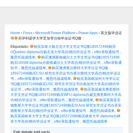
Home
›
Foros
›
Microsoft Power Platform
›
Power Apps
›
英文版毕业证
书
买伊利诺伊大学芝加哥分校毕业证书Q微：
Etiquetado:
购买加拿大魁北克大学文凭证书Q微185572498购买
UQuebec diploma办魁北克大学高仿/精仿毕业证书，offer录取通知书，
雅思托福成绩单
,
购买澳洲新南威尔士大学文凭证书Q微185572498
购买UNSW diploma办新南威尔士大学高仿/精仿毕业证书，offer录取通
知书，雅思托福成绩单
,
购买澳洲查尔斯特大学学位证书Q微
185572498购买CSU 研究生学历证书办查尔斯特大学高仿/精仿毕业证
书，offer录取通知书，雅思托福成绩单
,
购买美国南加州大学学位证
书Q微185572498购买USC 研究生学历证书办南加州大学高仿/精仿毕
业证书，offer录取通知书，雅思托福成绩单
,
购买美国威克弗里斯特
大学文凭证书Q微185572498购买WFU diploma办威克弗里斯特大学高
仿/精仿毕业证书，offer录取通知书，雅思托福成绩单
,
购买英国圣安
德鲁斯大学学位证书Q微185572498购买St And 研究生学历证书办圣安
德鲁斯大学高仿/精仿毕业证书，offer录取通知书，雅思托福成绩单
,
购买英国林肯大学文凭证书Q微185572498购买林肯大学 diploma办林
肯大学高仿/精仿毕业证书，offer录取通知书，雅思托福成绩单
Este debate está vacío.