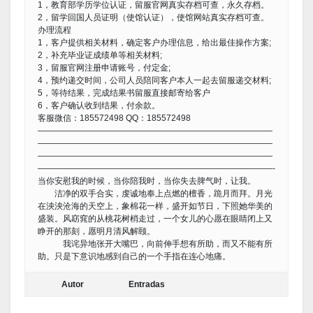
1，教育部学历学位认证，留服官网真实存档可查，永久存档。
2，留学回国人员证明（使馆认证），使馆网站真实存档可查。
办理流程
1，客户提供相关材料，确定客户办理信息，给出最佳操作方案;
2，补充毕业证成绩单等相关材料;
3，留服官网注册申请账号，付定金;
4，预约递交时间，公司人员陪同客户本人一起去留服递交材料;
5，等待结果，完成结果书留服直接邮寄给客户
6，客户确认收到结果，付余款。
客服微信：185572498 QQ：185572498
————————————————————————————
————————————————————————————
————————————————————————————
————————————————————————————-
当你安慰我的时候，当你陪我时，当你失去脾气时，让我。
洁净的双手合实，虔诚地奉上点燃的檀香，跪月而拜。月光
在泱泱沧海的天空上，象棉花一样，盛开如节日，下照她华美的
盛装。风窈窕的从桃花树梢走过，一个女儿的心愿在眼睛闭上又
睁开的那刻，愿明月清风解颐。
我诧异地张开大嘴巴，向前伸手想有所助，而又不能有所
助。只是下意识地感到自己的一个手指在连心地痛。
Autor
Entradas