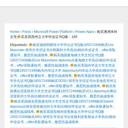
Home
›
Foros
›
Microsoft Power Platform
›
Power Apps
›
购买澳洲本科
文凭
买圣荷西州立大学毕业证书Q微：185
Etiquetado:
购买德国明斯特大学学位证书Q微185572498购买Uni
Muenster 研究生学历证书办明斯特大学高仿/精仿毕业证书，offer录取
通知书，雅思托福成绩单
,
购买德国曼海姆大学文凭证书Q微
185572498购买Uni Mannheim diploma办曼海姆大学高仿/精仿毕业证
书，offer录取通知书，雅思托福成绩单
,
购买美国内华达大学文凭证
书Q微185572498购买内华达大学 diploma办内华达大学高仿/精仿毕业
证书，offer录取通知书，雅思托福成绩单
,
购买美国圣地亚哥州立大
学学位证书Q微185572498购买SDSU 研究生学历证书办圣地亚哥州立
大学高仿/精仿毕业证书，offer录取通知书，雅思托福成绩单
,
购买美
国弗吉尼亚联邦大学文凭证书Q微185572498购买VCU diploma办弗吉
尼亚联邦大学高仿/精仿毕业证书，offer录取通知书，雅思托福成绩单
,
购买英国南安普敦索伦特大学文凭证书Q微185572498购买Solent
diploma办南安普敦索伦特大学高仿/精仿毕业证书，offer录取通知书，
雅思托福成绩单
,
购买英国安格利亚鲁斯金大学学位证书Q微
185572498购买ARU 研究生学历证书办安格利亚鲁斯金大学高仿/精仿
毕业证书，offer录取通知书，雅思托福成绩单