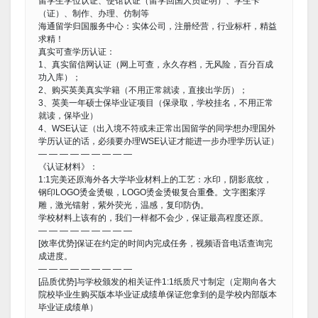
留学生学位认证、使馆认证（留学回国人员证明）、学生卡
（证）、制作、办理、仿制等
海通留学归国服务中心：实体公司，注册经营，行业标杆，精益
求精！
真实可查学历认证：
1、真实留信网认证（网上可查，永久存档，无风险，百分百成
功入库）；
2、购买英美真实学籍（不用正常就读，直接出学历）；
3、英美一年硕士保毕业证项目（保录取，学校挂名，不用正常
就读，保毕业）
4、WSE认证（出入境不符或未正常出国留学的同学想办理国外
学历认证的话，必须要办理WSE认证才能进一步办理学历认证）
— — — — — — — — —
《认证材料》：
1:1完美还原海外各大学毕业材料上的工艺：水印，阴影底纹，
钢印LOGO烫金烫银，LOGO烫金烫银复合重叠。文字图案浮
雕，激光镭射，紫外荧光，温感，复印防伪。
学校材料上该有的，我们一样都不会少，保证最高程度还原。
— — — — — — — — —
[效率优势]保证在约定的时间内完成任务，视频语音电话查询完
成进度。
— — — — — — — — —
[品质优势]与学校颁发的相关证件1:1纸质尺寸制定（定期向各大
院校毕业生购买版本毕业证成绩单保证您拿到的是学校内部版本
毕业证成绩单）