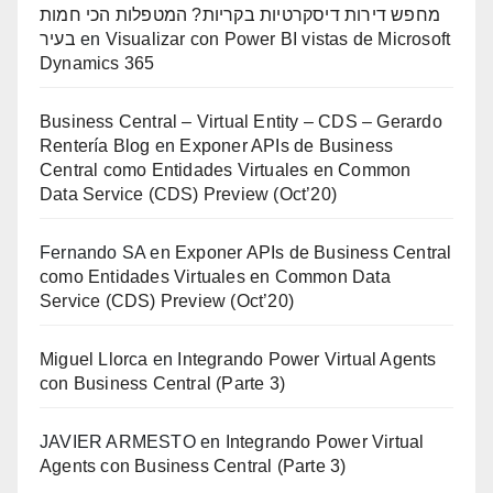
מחפש דירות דיסקרטיות בקריות? המטפלות הכי חמות
בעיר
en
Visualizar con Power BI vistas de Microsoft
Dynamics 365
Business Central – Virtual Entity – CDS – Gerardo
Rentería Blog
en
Exponer APIs de Business
Central como Entidades Virtuales en Common
Data Service (CDS) Preview (Oct’20)
Fernando SA
en
Exponer APIs de Business Central
como Entidades Virtuales en Common Data
Service (CDS) Preview (Oct’20)
Miguel Llorca
en
Integrando Power Virtual Agents
con Business Central (Parte 3)
JAVIER ARMESTO
en
Integrando Power Virtual
Agents con Business Central (Parte 3)