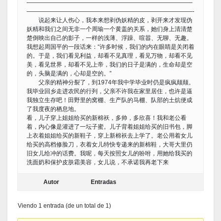
————————————————————————————
————————————————————————————-
说起来让人伤心，我本来想剥伪妖精的皮，剥开来才发现伪
妖精和我们之间无非一个周瑜一个黄盖的关系，她们身上清清楚
楚倒映出自己的影子，一样的浅薄、浮躁、喧嚣、无聊、无趣。
我想起周国平的一段话来：“许多时候，我们的内在眼睛是关闭着
的。于是，我们看见利益，却看不见真理，看见万物，却看不见
美，看见世界，却看不见上帝，我们的日子是满的，生命却是空
的，头脑是满的，心却是空的。”
父亲的精神分裂了，到1974年我中学毕业时仍是疯疯颠颠。
我毕业回乡走进农民的行列，父亲不许我在家里居住，也许是逼
我独立生存吧！田野里的窝棚、生产队的马棚、队部的土炕便成
了我度夜的栖息地。
看，儿子穿上姐姐给买的新棉袄，多帅，多欣喜！我和老公看
着，内心像是灌进了一坛子蜜。儿子背着姐姐给买的旧书包，脚
上衣着姐姐给买的新鞋子，穿上新棉袄去上学了。老公用着女儿
给买的高档修脸刀，衣着女儿特快专递来的新棉鞋，大哥大里仍
旧女儿给冲的话费。我呢，每天按照女儿的吩咐，用她给我买的
洗面奶和保护皮肤霜美容，女儿说，不承诺我再老下来
Autor
Entradas
Viendo 1 entrada (de un total de 1)