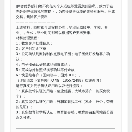
— — — — — — — — —
[保密优势]我们绝不向任何个人或组织泄露您的隐私，致力于在
充分保护你隐私的前提下，为您提供更优质的体验和服务。完成
交易，删除客户资料
— — — — — — — — —
上述材料，随时都可以安排办理，毕业证成绩单、学校、专
业、，学位，毕业时间都可以根据客户要求安排。
材料处理流程：
1：收集客户处理信息；
2：客户付定金下单；
3：公司确认到账转制作点做电子图；电子图做好发给客户确
认；
4：电子图确认好转成品部做成品；
5：完成做好拍照或视频确认再付余款;
6：快递给客户（国内顺丰，国外DHL）。
（详情请加下文凭顾问Q /微：185572498）欢迎咨询！
进行真实文凭学历认证用途以及进行流程：
1：真实使馆认证的用途（创业优惠，大城市落户，购买免税
车）；
2：真实留信认证的用途：升职加薪找工作（私企，外企，荣誉
的见证）；
3：真实教育部学历认证，教育部存档，教育部留服网站百分百
永久可查。
————————————————————————————
————————————————————————————