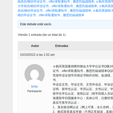
校高仿/精仿毕业证书，offer录取通知书，雅思托福成绩单
,
☺购买美国韦
大学高仿/精仿毕业证书，offer录取通知书，雅思托福成绩单
,
☺购买英国
高仿/精仿毕业证书，offer录取通知书，雅思托福成绩单
,
☺购买英国纽卡斯
精仿毕业证书，offer录取通知书，雅思托福成绩单
Este debate está vacío.
Viendo 1 entrada (de un total de 1)
Autor
Entradas
10/10/2022 a las 1:02 am
☺购买英国曼彻斯特都会大学学位证书Q微185
证书，offer录取通知书，雅思托福成绩单QQ
凭假毕业证假学历假证书制作仿制、改成绩
书、
毕业证文凭、毕业文凭、文凭毕业证、毕业
bnky
证明、留学生认证、学历认证、文凭认证、
Participante
留学生学位认证、使馆认证（留学回国人员
海通留学归国服务中心：实体公司，注册经
真实可查学历认证：
1、真实留信网认证（网上可查，永久存档，
2、购买英美真实学籍（不用正常就读，直接