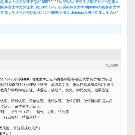
恩州立大学学位证书Q微185572498购买WSU 研究生学历证书办韦恩州立
格林多大学文凭证书Q微185572498购买格林多大学 diploma办格林多大学
尔大学文凭证书Q微185572498购买NCL diploma办纽卡斯尔大学高仿/
#23680
572498购买MMU 研究生学历证书办曼彻斯特都会大学高仿/精仿毕业
/微信185572498办理毕业证书、成绩单文凭、雅思托福成绩单/替考 假文
、教育部学历学位认证、毕业证、成绩单、文凭、学历文凭、假学位证
证认证、留服认证、留信认证、使馆认证、使馆证明、使馆留学回国人员
学位认证、留学生学历认证、
证明）、学生卡（证）、制作、办理、仿制等
营，行业标杆，精益求精！
无风险，百分百成功入库）；
出学历）；