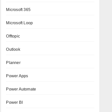
Microsoft 365
Microsoft Loop
Offtopic
Outlook
Planner
Power Apps
Power Automate
Power BI