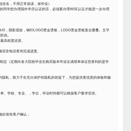
校挂名，不用正常就读，保毕业）
学的同学想办理国外学历认证的话，必须要办理WSE认证才能进一步办理
水印，阴影底纹，钢印LOGO烫金烫银，LOGO烫金烫银复合重叠。文字
印防伪。
证最高程度还原。
视频语音电话查询完成进度。
尺寸制定（定期向各大院校毕业生购买版本毕业证成绩单保证您拿到的是学
您的隐私，致力于在充分保护你隐私的前提下，为您提供更优质的体验和服
绩单、学校、专业、，学位，毕业时间都可以根据客户要求安排。
做好发给客户确认；