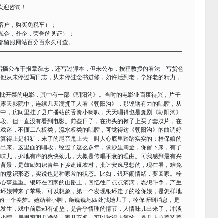
）欢迎咨询！
落户，购买免税车）；
私企，外企，荣誉的见证）；
部留服网站百分百永久可查。
————————————————————————————————
————————————————————————————————
指摘公布于报章杂志，还写过脚本，但未公布，按程教授的看法，写货色
，他从未停过写日志，从未停过念书进修，如许活到老，学好老的精力，
一批开禁的电影，其中有一部《朝阳沟》。当时的电影业百废待兴，片子
以露天影院中，连续几天满拥了人看《朝阳沟》，那铿锵有力的唱腔，从
家中，房间里挂了县广播站的舌簧小喇叭，天天唱得也是豫剧《朝阳沟》
唱段。但一直没有看到电影。前些日子，在街头的摊子上买了套牒片，在
戏迷，不懂二八板类，流水板类的唱腔，可觉得这《朝阳沟》的曲调好
，算得上是粗犷，末了的尾音甩上去，叫人心底里踏踏实实的；栓保娘的
溢出来。这里面的唱段，经过了这么多年，像沙里淘金，保留下来，有了
辣味儿，掷地有声的爽快劲儿，大概是传唱不衰的理由。可我感到最有兴
背景，是鼓励知识青年下乡建设农村，批评安逸思想的，现在看，难免
纯的意识形态，实说也是种家常的状态。比如，银环闹情绪，要回家。栓
，心事重重。银环在回家的山路上，回忆往日点点滴滴，思想斗争，产生
银环娘带来了苹果。可以想象，第一个发现银环走了的栓保娘，是怎样地
她的一个美梦。她踮着小脚，颤巍巍地四处找她儿子，栓保听到消息，是
外发生，戏中前后却有铺垫，是合乎情理的情节，人情味儿出来了，冲淡
小院，房里窗明几净的。家具不多，可以称得上简约，条几上立着装着