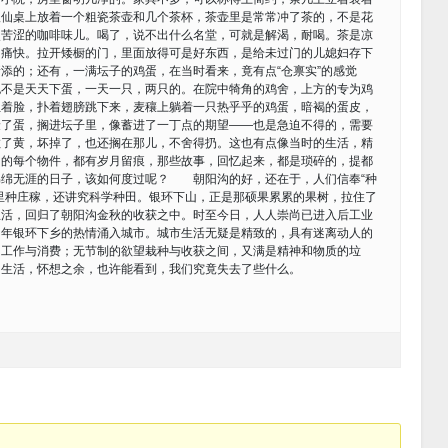
八仙桌上放着一个粗瓷茶壶和几个茶杯，茶壶里是常常冲了茶的，不是花
点苦涩的咖啡味儿。喝了，说不出什么名堂，可就是解渴，耐喝。茶是凉
，痛快。拉开矮橱的门，里面放得可是好东西，是给未过门的儿媳妇存下
添的；还有，一满坛子的鸡蛋，在当时看来，竟有点“仓禀实”的感觉
也不是天天下蛋，一天一只，两只的。在院中犄角的鸡舍，上方的专为鸡
红着脸，扑着翅膀跳下来，麦穰上躺着一只热乎乎的鸡蛋，暗褐的蛋皮，
捡了蛋，搁进坛子里，像蓄进了一丁点的期望——也是急迫不得的，需要
散了黄，坏掉了，也还搁在那儿，不舍得扔。这也有点像当时的生活，精
中的每个物件，都有岁月留痕，那些故事，回忆起来，都是琐碎的，提都
绵绵无涯的日子，该如何度过呢？ 朝阳沟的好，还在于，人们信奉“种
里种庄稼，还讲究科学种田。银环下山，正是那硕果累累的果树，拉住了
生活，回归了朝阳沟金秋的收获之中。时至今日，人人崇尚已进入后工业
当年银环下乡的热情涌入城市。城市生活无疑是精致的，具有迷离动人的
的工作与消费；无节制的欲望栽种与收获之间，又满是精神和物质的垃
的生活，怀想之余，也许能看到，我们究竟失去了些什么。