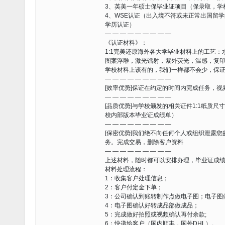
3、英美一年硕士保毕业证项目（保录取，学
4、WSE认证（出入境不符或未正常出国留
学历认证）
— — — — — — — — —
《认证材料》：
1:1完美还原海外各大学毕业材料上的工艺：
图案浮雕，激光镭射，紫外荧光，温感，复
学校材料上该有的，我们一样都不会少，保
— — — — — — — — —
[效率优势]保证在约定的时间内完成任务，
— — — — — — — — —
[品质优势]与学校颁发的相关证件1:1纸质
校内部版本毕业证成绩单）
— — — — — — — — —
[保密优势]我们绝不向任何个人或组织泄露
务。完成交易，删除客户资料
— — — — — — — — —
上述材料，随时都可以安排办理，毕业证成
材料处理流程：
1：收集客户处理信息；
2：客户付定金下单；
3：公司确认到账转制作点做电子图；电子图
4：电子图确认好转成品部做成品；
5：完成做好拍照或视频确认再付余款;
6：快递给客户（国内顺丰，国外DHL）。