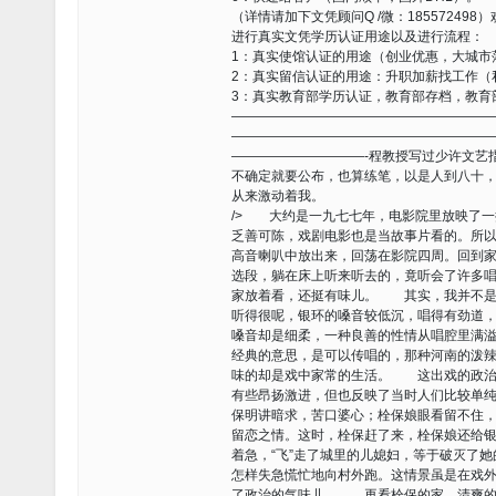
（详情请加下文凭顾问Q /微：185572498
进行真实文凭学历认证用途以及进行流程：
1：真实使馆认证的用途（创业优惠，大城市
2：真实留信认证的用途：升职加薪找工作（
3：真实教育部学历认证，教育部存档，教育
———————————————————
———————————————————
——————————-程教授写过少许文艺
不确定就要公布，也算练笔，以是人到八十
从来激动着我。
/> 大约是一九七七年，电影院里放映了
乏善可陈，戏剧电影也是当故事片看的。所
高音喇叭中放出来，回荡在影院四周。回到
选段，躺在床上听来听去的，竟听会了许多
家放着看，还挺有味儿。 其实，我并不是
听得很呢，银环的嗓音较低沉，唱得有劲道
嗓音却是细柔，一种良善的性情从唱腔里满
经典的意思，是可以传唱的，那种河南的泼
味的却是戏中家常的生活。 这出戏的政治
有些昂扬激进，但也反映了当时人们比较单
保明讲暗求，苦口婆心；栓保娘眼看留不住
留恋之情。这时，栓保赶了来，栓保娘还给
着急，“飞”走了城里的儿媳妇，等于破灭了
怎样失急慌忙地向村外跑。这情景虽是在戏
了政治的气味儿。 再看栓保的家，清爽的