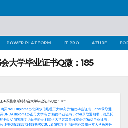
POWER PLATFORM
IT PRO
AZURE
FO
会大学毕业证书Q微：185
证☺买曼彻斯特都会大学毕业证书Q微：185
买NAIT diploma办北阿尔伯塔理工大学高仿/精仿毕业证书，offer录取通
UNDA diploma办圣母大学高仿/精仿毕业证书，offer录取通知书，雅思托
8购买UIC 研究生学历证书办伊利诺伊大学芝加哥分校高仿/精仿毕业证书，
书Q微185572498购买CSULB 研究生学历证书办加州州立大学长滩分