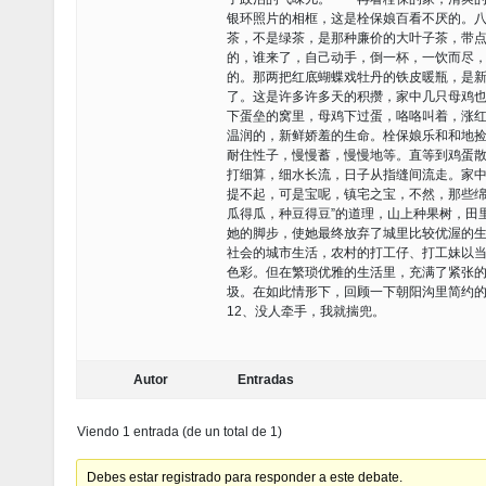
银环照片的相框，这是栓保娘百看不厌的。
茶，不是绿茶，是那种廉价的大叶子茶，带
的，谁来了，自己动手，倒一杯，一饮而尽
的。那两把红底蝴蝶戏牡丹的铁皮暖瓶，是新
了。这是许多许多天的积攒，家中几只母鸡
下蛋垒的窝里，母鸡下过蛋，咯咯叫着，涨
温润的，新鲜娇羞的生命。栓保娘乐和和地
耐住性子，慢慢蓄，慢慢地等。直等到鸡蛋
打细算，细水长流，日子从指缝间流走。家
提不起，可是宝呢，镇宅之宝，不然，那些
瓜得瓜，种豆得豆”的道理，山上种果树，田
她的脚步，使她最终放弃了城里比较优渥的
社会的城市生活，农村的打工仔、打工妹以
色彩。但在繁琐优雅的生活里，充满了紧张
圾。在如此情形下，回顾一下朝阳沟里简约
12、没人牵手，我就揣兜。
Autor
Entradas
Viendo 1 entrada (de un total de 1)
Debes estar registrado para responder a este debate.