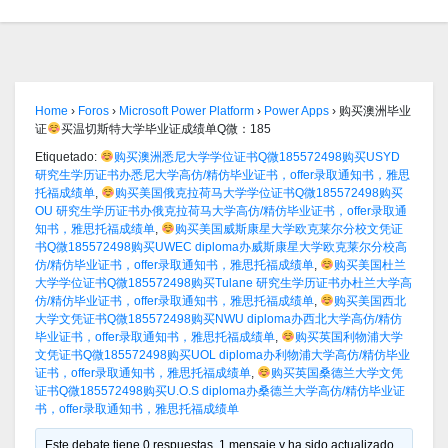
Home
›
Foros
›
Microsoft Power Platform
›
Power Apps
›
购买澳洲毕业
证
买温切斯特大学毕业证成绩单Q微：185
Etiquetado:
购买澳洲悉尼大学学位证书Q微185572498购买USYD
研究生学历证书办悉尼大学高仿/精仿毕业证书，offer录取通知书，雅思
托福成绩单
,
购买美国俄克拉荷马大学学位证书Q微185572498购买
OU 研究生学历证书办俄克拉荷马大学高仿/精仿毕业证书，offer录取通
知书，雅思托福成绩单
,
购买美国威斯康星大学欧克莱尔分校文凭证
书Q微185572498购买UWEC diploma办威斯康星大学欧克莱尔分校高
仿/精仿毕业证书，offer录取通知书，雅思托福成绩单
,
购买美国杜兰
大学学位证书Q微185572498购买Tulane 研究生学历证书办杜兰大学高
仿/精仿毕业证书，offer录取通知书，雅思托福成绩单
,
购买美国西北
大学文凭证书Q微185572498购买NWU diploma办西北大学高仿/精仿
毕业证书，offer录取通知书，雅思托福成绩单
,
购买英国利物浦大学
文凭证书Q微185572498购买UOL diploma办利物浦大学高仿/精仿毕业
证书，offer录取通知书，雅思托福成绩单
,
购买英国桑德兰大学文凭
证书Q微185572498购买U.O.S diploma办桑德兰大学高仿/精仿毕业证
书，offer录取通知书，雅思托福成绩单
Este debate tiene 0 respuestas, 1 mensaje y ha sido actualizado