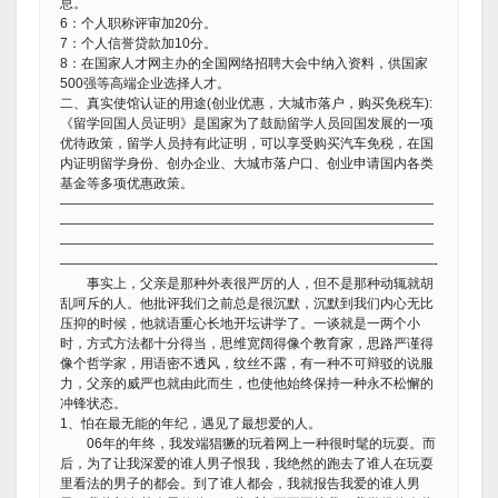
息。
6：个人职称评审加20分。
7：个人信誉贷款加10分。
8：在国家人才网主办的全国网络招聘大会中纳入资料，供国家
500强等高端企业选择人才。
二、真实使馆认证的用途(创业优惠，大城市落户，购买免税车):
《留学回国人员证明》是国家为了鼓励留学人员回国发展的一项
优待政策，留学人员持有此证明，可以享受购买汽车免税，在国
内证明留学身份、创办企业、大城市落户口、创业申请国内各类
基金等多项优惠政策。
————————————————————————————
————————————————————————————
————————————————————————————
————————————————————————————-
事实上，父亲是那种外表很严厉的人，但不是那种动辄就胡
乱呵斥的人。他批评我们之前总是很沉默，沉默到我们内心无比
压抑的时候，他就语重心长地开坛讲学了。一谈就是一两个小
时，方式方法都十分得当，思维宽阔得像个教育家，思路严谨得
像个哲学家，用语密不透风，纹丝不露，有一种不可辩驳的说服
力，父亲的威严也就由此而生，也使他始终保持一种永不松懈的
冲锋状态。
1、怕在最无能的年纪，遇见了最想爱的人。
06年的年终，我发端猖獗的玩着网上一种很时髦的玩耍。而
后，为了让我深爱的谁人男子恨我，我绝然的跑去了谁人在玩耍
里看法的男子的都会。到了谁人都会，我就报告我爱的谁人男