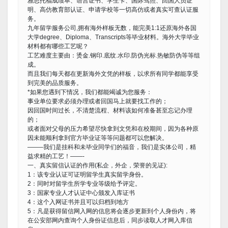
雅思托福成绩单、语言证书、学生卡、国际驾照、回国人员证
明、高仿教育部认证、申请学校等一切高仿或者真实可查认证服
务。
九年留学服务公司,拥有海外样板无数，能完美1:1还原海外各国
大学degree、Diploma、Transcripts等毕业材料。海外大学毕业
材料都有哪些工艺呢？
工艺难度主要由：烫金.钢印.底纹.水印.防伪光标.热敏防伪等等组
成。
而且我们每天都在更新海外文凭的样板，以求所有同学都能享受
到完美的品质服务。
*如果您遇到下情况，我们都能竭诚为您服务：
事业单位要求必须办理或者回国马上就要找工作的；
因回国时间过长，不清楚流程、材料该如何准备甚至忘记办理
的；
或者面对父母的压力希望尽快拿到文凭和在校期间，因为各种原
因未能顺利拿到官方毕业证等等问题都可以您解决。
——–我们是挂科和未毕业同学们的福音，我们是实体公司，精
益求精的工艺！——-
一、真实留信认证的作用(私企，外企，荣誉的见证):
1：该专业认证可证明留学生真实留学身份。
2：同时对留学生所学专业等级给予评定。
3：国家专业人才认证中心颁发入库证书
4：这个入网证书并且可以归档到地方
5：凡是获得留信网入网的信息将会逐步更新到个人身份内，将
在公安部网内查询个人身份证信息后，同步读取人才网入库信