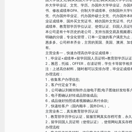
外大学毕业证、文凭、学历。办国外大学毕业证、办国
书、修改成绩单GPA、仿制大学成绩单、仿制国外大
凭、代办国外毕业证、代办国外硕士文凭、代办国外本
业证成绩单、国外买文凭证书、精仿国外文凭证书、代
成绩单、教育部学历学位认证、使馆认证、归国人员证明、
本公司是有十年历史的老公司，支持当面交易及视频通
明确的分级，专业化管理，订单一定做的客户满意为止
惠多多。公司样本齐全，主营的英国、美国、澳洲、加
有。
主营业务一，快速办理高仿毕业证成绩单：
1，毕业证+成绩单+留学回国人员证明+教育部学历认
2，雅思，托福，OFFER，在读证明，学生卡等留学相
注：上述高仿材料，随时都可以安排办理，毕业证成绩
办理流程：
1，收集客户办理信息;
2，客户付定金下单;
3，公司确认到账转制作点做电子图;电子图做好发给客户
5，电子图确认好转成品部做成品;
6，成品做好拍照或者视频确认再付余款;
7，快递给客户（国内顺丰，国外DHL）。
主营业务二，真实教育部学历认证
1，教育部学历学位认证，留服官网真实存档可查，永
2，留学回国人员证明（使馆认证），使馆网站真实存
办理流程