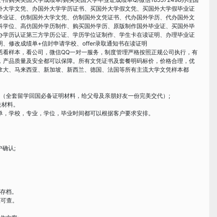
外大学文凭、办国外大学学历证书、买国外大学假文凭、买国外大学假毕业证
学毕业证、仿制国外大学文凭、仿制国外文凭证书、代办国外学历、代办国外文
科学位、高仿国外学历制作、购买国外学历、原版制作国外毕业证、买国外毕
办学历认证第三方学历公证、学历学位证制作、学生卡在读证明、办理毕业证
修改成绩单+信封申请学校、offer录取通知书在读证明
话看样本，看公司，微信QQ一对一服务，制度管理严格按照正规公司执行，有
，产品质量及安全都可以保障。所有文凭证书及套餐明码标价，价格合理，优
拿大、马来西亚、新加坡、新西兰、德国、法国等所有主流大学文凭样本都
证（全套留学回国必备证明材料，给父母及亲朋好友一份完美交代）;
关材料。
单，学校，专业，学位，毕业时间都可以根据客户要求安排。
确认;
久存档。
档可查。