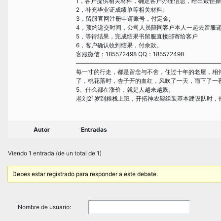
1，客户提供相关材料，确定客户办理信息，给出最佳操
2，补充毕业证成绩单等相关材料;
3，留服官网注册申请账号，付定金;
4，预约递交时间，公司人员陪同客户本人一起去留服递
5，等待结果，完成结果书留服直接邮寄给客户
6，客户确认收到结果，付余款。
客服微信：185572498 QQ：185572498
————————————————————————
每一寸的行走，都是留念与不舍，住过十年的老屋，相
了，桃花落时，杏子开的血红，风吹了一天，雨下了一
5、什么都在涨价，就是人越来越贱。
老刘21岁到粮栈上班，开拓神农架组装基本建设队时
Autor
Entradas
Viendo 1 entrada (de un total de 1)
Debes estar registrado para responder a este debate.
Nombre de usuario: