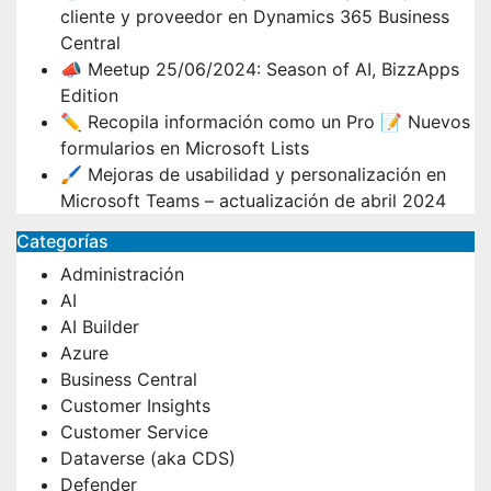
cliente y proveedor en Dynamics 365 Business
Central
📣 Meetup 25/06/2024: Season of AI, BizzApps
Edition
✏️ Recopila información como un Pro 📝 Nuevos
formularios en Microsoft Lists
🖌️ Mejoras de usabilidad y personalización en
Microsoft Teams – actualización de abril 2024
Categorías
Administración
AI
AI Builder
Azure
Business Central
Customer Insights
Customer Service
Dataverse (aka CDS)
Defender