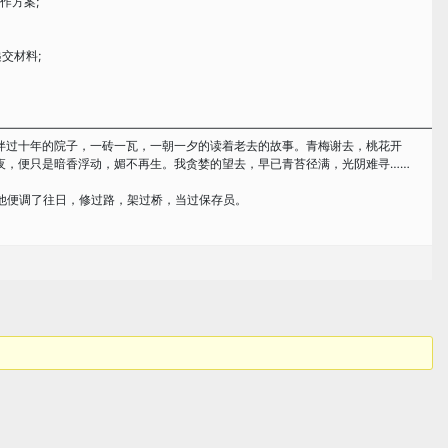
作方案;
交材料;
—————————————————————————————————————
伴过十年的院子，一砖一瓦，一朝一夕的读着老去的故事。青梅谢去，桃花开
夜，便只是暗香浮动，媚不再生。我贪婪的望去，早已青苔径满，光阴难寻……
，他便调了往日，修过路，架过桥，当过保存员。