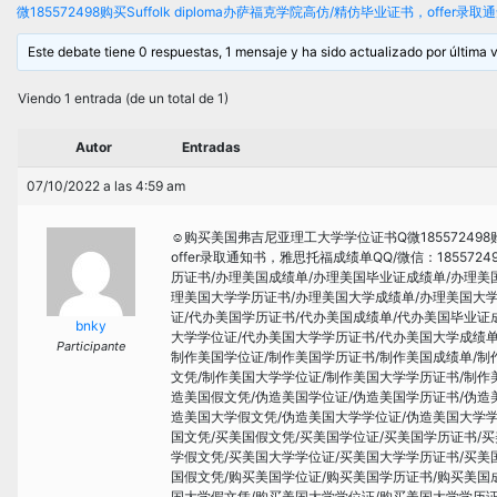
微185572498购买Suffolk diploma办萨福克学院高仿/精仿毕业证书，offe
Este debate tiene 0 respuestas, 1 mensaje y ha sido actualizado por última 
Viendo 1 entrada (de un total de 1)
Autor
Entradas
07/10/2022 a las 4:59 am
☺购买美国弗吉尼亚理工大学学位证书Q微185572498购
offer录取通知书，雅思托福成绩单QQ/微信：1855
历证书/办理美国成绩单/办理美国毕业证成绩单/办理美
理美国大学学历证书/办理美国大学成绩单/办理美国大学
证/代办美国学历证书/代办美国成绩单/代办美国毕业证
bnky
大学学位证/代办美国大学学历证书/代办美国大学成绩单
Participante
制作美国学位证/制作美国学历证书/制作美国成绩单/制
文凭/制作美国大学学位证/制作美国大学学历证书/制作
造美国假文凭/伪造美国学位证/伪造美国学历证书/伪造
造美国大学假文凭/伪造美国大学学位证/伪造美国大学学
国文凭/买美国假文凭/买美国学位证/买美国学历证书/
学假文凭/买美国大学学位证/买美国大学学历证书/买美
国假文凭/购买美国学位证/购买美国学历证书/购买美国
国大学假文凭/购买美国大学学位证/购买美国大学学历证书