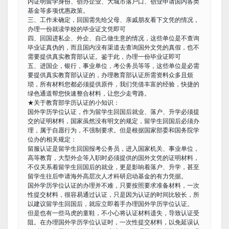
内证明留学身份、创办企业、大城市落户口、创业申请国内各类
基金等多项优惠政策。
三、工作未确定，回国需先给父母、亲戚朋友看下文凭的情况，
办理一份就读学校的毕业证文凭即可
四、回国进私企、外企、自己做生意的情况，这些单位是不查询
毕业证真伪的，而且国内没有渠道去查询国外文凭的真假，也不
需要提供真实教育部认证。鉴于此，办理一份毕业证即可
五、进国企，银行，事业单位，考公务员等等，这些单位是必需
要提供真实教育部认证的，办理教育部认证所需资料众多且烦
琐，所有材料您都必须提供原件，我们凭借丰富的经验，快捷的
绿色通道帮您快速整合材料，让您少走弯路。
★关于教育部学历认证的小知识：
国外学历学位认证，作为留学生回国后就业、落户、升学必须提
交的证明材料，国家虽然没有明文的规定，留学生回国后必须办
理，属于自愿行为，不强制要求。但是根据国家部委和国务院学
位办的相关规定：
留服认证是留学生回国报考公务员，进入国家机关、事业单位，
高等教育，大型外企等入职时必须提供的国外文凭的证明材料，
不仅关系着留学生回国后的就业，更是影响着落户、升学，甚至
留学生往后申请海外高层次人才科研启动基金的有力凭据。
国外学历学位认证的办理并不难，只要按照要求准备材料，一次
性提交材料，很容易通过认证，只是因为认证的时间比较长，所
以建议留学生回国后，就应立即着手办理国外学历学位认证。
但是也有一些马虎的童鞋，不小心将认证材料遗失，导致认证受
阻。在办理国外学历学位认证时，一次性提交材料，以免延误认