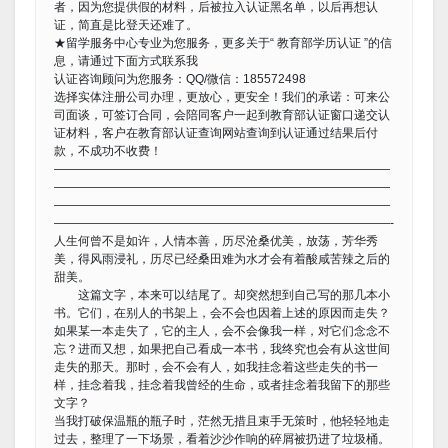
者，因为您提供假的材料，后被拉入认证黑名单，以后再想认
证，简直是比登天还难了。
★留学服务中心专业为您服务，更多关于“ 教育部学历认证 ”的信
息，请通过下面方式联系我
认证咨询顾问为您服务：QQ/微信：185572498
选择实体注册公司办理，更放心，更安全！我们的承诺：可来公
司面谈，可签订合同，会陪同客户一起到教育部认证窗口递交认
证材料，客户在教育部认证查询网站查询到认证通过结果后付
款，不成功不收费！
————————————————————————————
————————————————————————————
————————————————————————————
————————————————————————————-
人生何曾不是如许，人情本善，历尽沧桑优美，放荡，芳华秀
美，得风雨浸礼，历尽已经桑田难为水才会有着酸咸苦辣之后的
甜美。
这篇文字，本来可以结尾了。却突然想到自己写的那几本小
书。它们，在别人的书架上，会不会也因着上述的原因而走失？
如果某一本走失了，它的主人，会不会像我一样，对它们念念不
忘？进而又想，如果把自己看成一本书，我终究也会有从这世间
走失的那天。那时，会不会有人，如我挂念着这些走失的书一
样，挂念着我，挂念着我曾经的生命，或者挂念着我留下的那些
文字？
当我打破保温瓶的瓶子时，茫然无措且束手无策时，他轻轻地走
过去，整理了一下场景，看着沙沙作响的碎屑被扔进了垃圾桶。