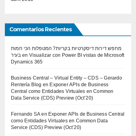
Comentarios Recientes
מחפש דירות דיסקרטיות בקריות? המטפלות הכי חמות
בעיר
en
Visualizar con Power BI vistas de Microsoft
Dynamics 365
Business Central – Virtual Entity – CDS – Gerardo
Rentería Blog
en
Exponer APIs de Business
Central como Entidades Virtuales en Common
Data Service (CDS) Preview (Oct’20)
Fernando SA
en
Exponer APIs de Business Central
como Entidades Virtuales en Common Data
Service (CDS) Preview (Oct’20)