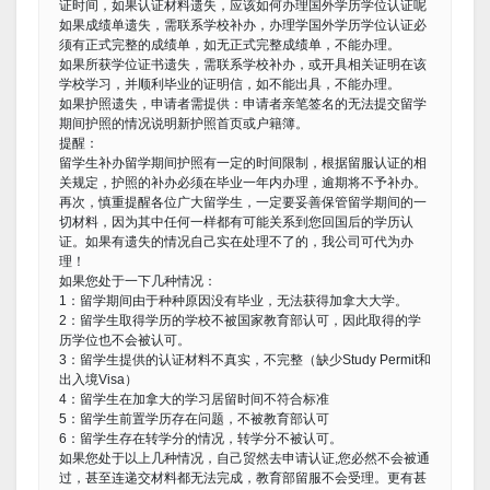
证时间，如果认证材料遗失，应该如何办理国外学历学位认证呢
如果成绩单遗失，需联系学校补办，办理学国外学历学位认证必
须有正式完整的成绩单，如无正式完整成绩单，不能办理。
如果所获学位证书遗失，需联系学校补办，或开具相关证明在该
学校学习，并顺利毕业的证明信，如不能出具，不能办理。
如果护照遗失，申请者需提供：申请者亲笔签名的无法提交留学
期间护照的情况说明新护照首页或户籍簿。
提醒：
留学生补办留学期间护照有一定的时间限制，根据留服认证的相
关规定，护照的补办必须在毕业一年内办理，逾期将不予补办。
再次，慎重提醒各位广大留学生，一定要妥善保管留学期间的一
切材料，因为其中任何一样都有可能关系到您回国后的学历认
证。如果有遗失的情况自己实在处理不了的，我公司可代为办
理！
如果您处于一下几种情况：
1：留学期间由于种种原因没有毕业，无法获得加拿大大学。
2：留学生取得学历的学校不被国家教育部认可，因此取得的学
历学位也不会被认可。
3：留学生提供的认证材料不真实，不完整（缺少Study Permit和
出入境Visa）
4：留学生在加拿大的学习居留时间不符合标准
5：留学生前置学历存在问题，不被教育部认可
6：留学生存在转学分的情况，转学分不被认可。
如果您处于以上几种情况，自己贸然去申请认证,您必然不会被通
过，甚至连递交材料都无法完成，教育部留服不会受理。更有甚