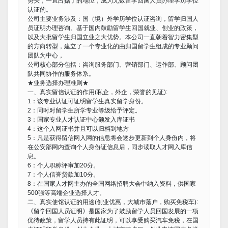
势头，一直占据了的地位，成为无数留学回国人员办理学历学位
认证的。
公司主要业务涉及：国（境）外学历学位认证咨询，留学归国人
员证明办理咨询。基于国内鼓励留学生回国就业、创业的政策，
以及大批留学生归国立业之大优势。本公司一直朝着智力密集型
的方向转型，建立了一个专业化的由归国留学生组成的专业顾问
团队为中心，
公司核心部分包括：咨询服务部门、营销部门、运作部、顾问团
队共同协作的服务体系。
★业务选择办理准则★
一、真实留信认证的作用(私企，外企，荣誉的见证):
1：该专业认证可证明留学生真实留学身份。
2：同时对留学生所学专业等级给予评定。
3：国家专业人才认证中心颁发入库证书
4：这个入网证书并且可以归档到地方
5：凡是获得留信网入网的信息将会逐步更新到个人身份内，将
在公安部网内查询个人身份证信息后，同步读取人才网入库信
息。
6：个人职称评审加20分。
7：个人信誉贷款加10分。
8：在国家人才网主办的全国网络招聘大会中纳入资料，供国家
500强等高端企业选择人才。
二、真实使馆认证的用途(创业优惠，大城市落户，购买免税车):
《留学回国人员证明》是国家为了鼓励留学人员回国发展的一项
优待政策，留学人员持有此证明，可以享受购买汽车免税，在国