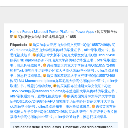
Home
›
Foros
›
Microsoft Power Platform
›
Power Apps
›
购买英国学位
证
买休斯敦大学毕业证成绩单Q微：1855
Etiquetado:
购买加拿大亚历山大学院文凭证书Q微185572498购买
AC diploma办亚历山大学院高仿/精仿毕业证书，offer录取通知书，雅
思托福成绩单
,
购买加拿大新不伦瑞克大学文凭证书Q微185572498
购买UNB diploma办新不伦瑞克大学高仿/精仿毕业证书，offer录取通知
书，雅思托福成绩单
,
购买加拿大约克大学学位证书Q微185572498
购买York 研究生学历证书办约克大学高仿/精仿毕业证书，offer录取通知
书，雅思托福成绩单
,
购买德国慕尼黑大学文凭证书Q微185572498
购买LMU Muenchen diploma办慕尼黑大学高仿/精仿毕业证书，offer录
取通知书，雅思托福成绩单
,
购买美国布兰迪斯大学文凭证书Q微
185572498购买Brandeis diploma办布兰迪斯大学高仿/精仿毕业证书，
offer录取通知书，雅思托福成绩单
,
购买美国阿苏萨太平洋大学学位
证书Q微185572498购买APU 研究生学历证书办阿苏萨太平洋大学高
仿/精仿毕业证书，offer录取通知书，雅思托福成绩单
,
购买英国布拉
德福德大学学位证书Q微185572498购买UoB 研究生学历证书办布拉德
福德大学高仿/精仿毕业证书，offer录取通知书，雅思托福成绩单
Este debate tiene 0 respuestas, 1 mensaje y ha sido actualizado