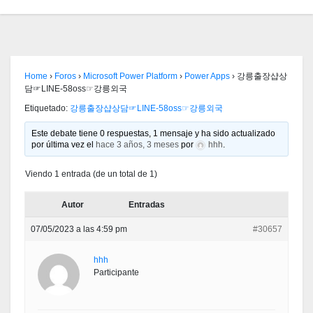
Home
›
Foros
›
Microsoft Power Platform
›
Power Apps
›
강릉출장샵상
담☞LINE-58oss☞강릉외국
Etiquetado:
강릉출장샵상담☞LINE-58oss☞강릉외국
Este debate tiene 0 respuestas, 1 mensaje y ha sido actualizado
por última vez el
hace 3 años, 3 meses
por
hhh
.
Viendo 1 entrada (de un total de 1)
Autor
Entradas
07/05/2023 a las 4:59 pm
#30657
hhh
Participante