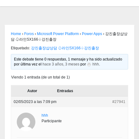
Home
›
Foros
›
Microsoft Power Platform
›
Power Apps
›
강진출장샵상
담 ♧라인SX166♧강진출장
Etiquetado:
강진출장샵상담 ♧라인SX166♧강진출장
Este debate tiene 0 respuestas, 1 mensaje y ha sido actualizado
por última vez el
hace 3 años, 3 meses
por
hhh
.
Viendo 1 entrada (de un total de 1)
Autor
Entradas
02/05/2023 a las 7:09 pm
#27941
hhh
Participante