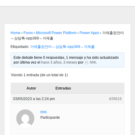
Home
›
Foros
›
Microsoft Power Platform
›
Power Apps
›
거제출장안마
⇔상담톡-opp369⇔거제출
Etiquetado:
거제출장안마⇔상담톡-opp369⇔거제출
Este debate tiene 0 respuestas, 1 mensaje y ha sido actualizado
por última vez el
hace 3 años, 3 meses
por
hhh
.
Viendo 1 entrada (de un total de 1)
Autor
Entradas
03/05/2023 a las 2:24 pm
#28616
hhh
Participante