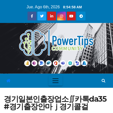
Jue. Ago 6th, 2026
8:54:59 AM
경기일본인출장업소∬카톡da35
#경기출장안마ｊ경기콜걸